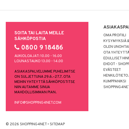
ASIAKASPA
SOITA TAI LAITA MEILLE
OMA PROFIILI
SÄHKÖPOSTIA
KYSYMYKSIÄ &
0800 9 18486
OLEN UNOHTAN
OTA YHTEYTT
AUKIOLOAJAT: 10.00 - 16.00
EDULLISET HI
LOUNASTAUKO 13.00 - 14.00
EHDOT - SHOP
EVÄSTEET
ASIAKASPALVELUMME PUHELIMITSE
HENKILÖTIETO
ON SULJETTUNA 29.6.–27.7. OTA
KUMPPANIKSI
MEIHIN YHTEYTTÄ SÄHKÖPOSTITSE
NIIN AUTAMME SINUA
SHOPPING4NE
MAHDOLLISIMMAN PIAN.
INFO@SHOPPING4NET.COM
© 2026 SHOPPING4NET
•
SITEMAP