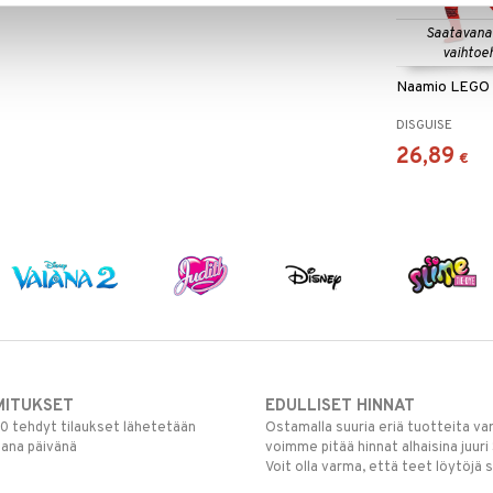
Saatavana
vaihtoe
Naamio LEGO 
DISGUISE
26,89
€
MITUKSET
EDULLISET HINNAT
00 tehdyt tilaukset lähetetään
Ostamalla suuria eriä tuotteita 
mana päivänä
voimme pitää hinnat alhaisina juuri
Voit olla varma, että teet löytöjä 