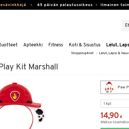
kesävinkkejä
-
45 päivän palautusoikeus -
Ilmainen toim
tuotteet
Apteekki
Fitness
Koti & Sisustus
Lelut, Lap
Shopping4net
»
Lelut, Lapsi & Vau
Play Kit Marshall
Paw Pa
14,90
€
Maksa osamaksul