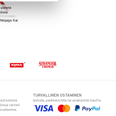
 useana
htona
Ninjago Kai
TURVALLINEN OSTAMINEN
varastoomme
laskulla, pankkikortilla tai asiakastilin kautta
 Sinua varten!
sivuillamme.