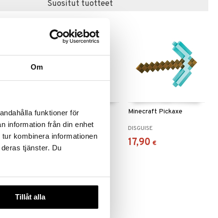
Suositut tuotteet
Om
craft Role
Keijun sauva pinkki
Minecraft Pickaxe
andahålla funktioner för
mond
n information från din enhet
AMO TOYS
DISGUISE
 tur kombinera informationen
28,90
17,90
€
€
 deras tjänster. Du
Tillåt alla