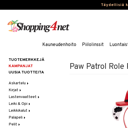
Täydellisiä 
Kauneudenhoito
Piilolinssit
Luontais
TUOTEMERKKEJÄ
Paw Patrol Role 
KAMPANJAT
UUSIA TUOTTEITA
Askartelu
Kirjat
Askartelumateriaalit
Lastenvaatteet
Askartelusetti
Askartelukirjat
Leiki & Opi
Helmet
Maalauskirjat
Alaosat
Leikkikalut
Koulutarvikkeet
Päiväkirjat
Alusvaatteet & Sukat
Opetuslelut
Leggingsit
Palapeli
Muovailuvaha
Kengät
Oppimispelit
Ajoneuvot
Pelit
Piirrä ja maalaa
Mekot
Soittimet
Eläimet
1000 palaa
Autoradat