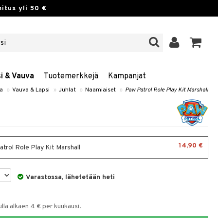
itus yli 50 €
si & Vauva
Tuotemerkkejä
Kampanjat
va
»
Vauva & Lapsi
»
Juhlat
»
Naamiaiset
»
Paw Patrol Role Play Kit Marshall
14,90 €
trol Role Play Kit Marshall
Varastossa, lähetetään heti
la alkaen 4 € per kuukausi.