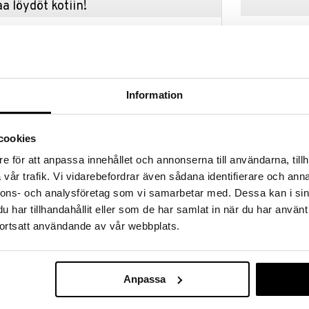
a löydöt kotiin!
isuuteen tehdä löytöjä suuresta ALEstamme. Juuri
mme suuren valikoiman jännittäviä tuotteita
a hinnoilla!
massa 31.8.2026 asti mutta ole nopea -
otteesi voivat päästä loppumaan!
Information
i ale-löydöt »
cookies
Disguise Mine
e för att anpassa innehållet och annonserna till användarna, tillh
isankarisi Paw Patrol Marshall Rescue Setin kera.
Play Axe Dia
vår trafik. Vi vidarebefordrar även sådana identifierare och anna
eemalla sisältää kaiken kokeaksesi sarjan
DISGUISE
ol -merkki puseroosipannan hatun ja korvien kera ja
nnons- och analysföretag som vi samarbetar med. Dessa kan i sin
19,90
sasi filmin mukaisia omia pelastustehtäviä. Mukana on
€
har tillhandahållit eller som de har samlat in när du har använt
skulamppu, megafoni, palosammutin ja muita huikeita
ortsatt användande av vår webbplats.
mä monet hauskat osat tulevat takaamaan sinulle
kuin lempihahmosi Paw Patrol -pennuista.
Anpassa