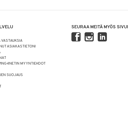
LVELU
SEURAA MEITÄ MYÖS SIVU
 VASTAUKSIA
UT ASIAKASTIETONI
Ä
NNAT
PING4NETIN MYYNTIEHDOT
JEN SUOJAUS
T