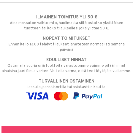
ILMAINEN TOIMITUS YLI 50 €
Aina maksuton vaihtoehto, huolimatta siitä ostatko yksittäisen
tuotteen tai koko tilauksellesi joka ylittää 50 €.
NOPEAT TOIMITUKSET
Ennen kello 13.00 tehdyt tilaukset lähetetään normaalisti samana
päivänä
EDULLISET HINNAT
Ostamalla suuria eriä tuotteita varastoomme voimme pitää hinnat
alhaisina juuri Sinua varten! Voit olla varma, että teet löytöjä sivuillamme.
TURVALLINEN OSTAMINEN
laskulla, pankkikortilla tai asiakastilin kautta