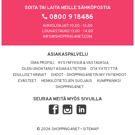
SOITA TAI LAITA MEILLE SÄHKÖPOSTIA
0800 9 18486
AUKIOLOAJAT: 10.00 - 16.00
LOUNASTAUKO 13.00 - 14.00
INFO@SHOPPING4NET.COM
ASIAKASPALVELU
OMA PROFIILI
KYSYMYKSIÄ & VASTAUKSIA
OLEN UNOHTANUT ASIAKASTIETONI
OTA YHTEYTTÄ
EDULLISET HINNAT
EHDOT - SHOPPING4NETIN MYYNTIEHDOT
EVÄSTEET
HENKILÖTIETOJEN SUOJAUS
KUMPPANIKSI
SHOPPING4NET
SEURAA MEITÄ MYÖS SIVUILLA
© 2026 SHOPPING4NET
•
SITEMAP