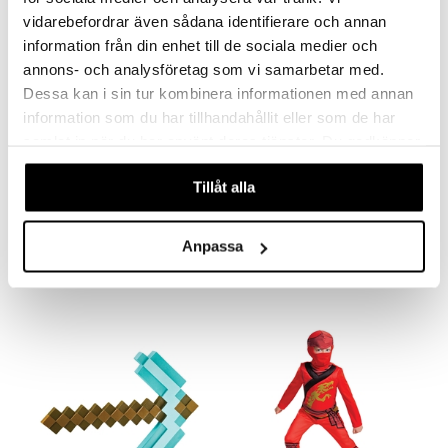
vidarebefordrar även sådana identifierare och annan
information från din enhet till de sociala medier och
annons- och analysföretag som vi samarbetar med.
Dessa kan i sin tur kombinera informationen med annan
information som du har tillhandahållit eller som de har
samlat in när du har använt deras tjänster. Du godkänner
våra cookies vid fortsatt användande av vår webbplats.
Tillåt alla
Disguise Minecraft Role Play Axe Diamond
Keijun sauva pinkki
DISGUISE
AMO TOYS
Anpassa
19,90
28,90
€
€