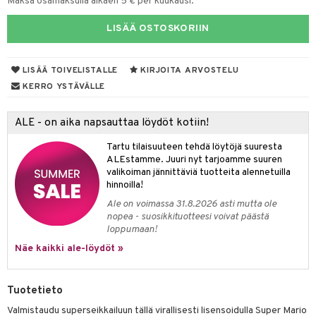
Maksa osamaksulla alkaen 5 € per kuukausi.
O Minecraft
entarvikkeita
tot
ka- & Säilytyslaatikot
gformers
ut ja lakit
blarna
ysitterit
isuus
taleikit
elut
LISÄÄ OSTOSKORIIN
GO Ninjago
ens Barn
lytys
tipullot & Tarvikkeet
ikat
starvikkeita
tman
uviltti
oleikit
neuvot
spalvelu
GO Speed Champions
ållan
gyn vaatteet
ipullot & Tarvikkeet
kalut
ut
libompa
iilit
opelit
LISÄÄ TOIVELISTALLE
KIRJOITA ARVOSTELU
iviteettilelut
ksiä & vastauksia
KERRO YSTÄVÄLLE
GO Spidey
ffi Love
ut
ney
ulelut & helistimet
elyvaunut
tuotetta
O Super Heroes
mintahahmot
apussit
ney Prinsessat
uvajumppa
ettävät lelut
ALE - on aika napsauttaa löydöt kotiin!
 verkkokaupasta
ic
eli
Tartu tilaisuuteen tehdä löytöjä suuresta
ALEstamme. Juuri nyt tarjoamme suuren
zen
valikoiman jännittäviä tuotteita alennetuilla
hinnoilla!
mähäkkimies
Ale on voimassa 31.8.2026 asti mutta ole
ry Potter
nopea - suosikkituotteesi voivat päästä
loppumaan!
lo Kitty
Näe kaikki ale-löydöt »
.L.
mmi Lehmä
Tuotetieto
Valmistaudu superseikkailuun tällä virallisesti lisensoidulla Super Mario
le