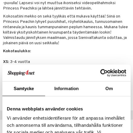
-puvulla! Lapsesi voi nyt muuttua ikoniseksi videopelihahmoksi
umi
Princess Peachiksi ja lähteä jännittäviin tehtäviin.
Kokosatiini mekko on sekä tyylikäs että mukava käyttää! Siinä on
le
Princess Peachin lyhyet pussihihat, röyhelökaulus, tunnusomainen
rintaneula ja kaunis tummanpunainen peplum hameessa. Mukana tulee
 Patrol
kiiltävä yksityiskohtainen kruunupanta täydentämään lookin!
Valmistaudu jännityksen maailmaan, jossa Sienivaltakunta odottaa, ja
pi Pitkätossu
jokainen päivä on uusi seikkailu!
sa Possu
Kokotaulukko
:
 MASKS
XS
: 3-4 vuotta
S
: 5-6 vuotta
kemon
M
: 7-8 vuotta
ållan
Tuotenumero
Samtycke
Information
Om
er Mario
TDS45-1-0M
ru & Pesonen
Denna webbplats använder cookies
Suositut tuotteet
Vi använder enhetsidentifierare för att anpassa innehållet
och annonserna till användarna, tillhandahålla funktioner
för sociala medier och analysera vår trafik. Vi