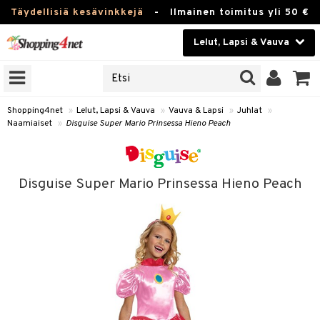
Täydellisiä kesävinkkejä
-
Ilmainen toimitus yli 50 €
Lelut, Lapsi & Vauva
ERKKEJÄ
Kauneudenhoito
JAT
UOTTEITA
Piilolinssit
Shopping4net
»
Lelut, Lapsi & Vauva
»
Vauva & Lapsi
»
Juhlat
»
Naamiaiset
»
Disguise Super Mario Prinsessa Hieno Peach
Luontaistuotteet
u
Apteekki
lumateriaalit
Disguise Super Mario Prinsessa Hieno Peach
atteet
lusetti
lukirjat
Fitness
pi
kirjat
t
Koti & Sisustus
gingsit
ut
rvikkeet
rjat
atteet & Sukat
lelut
Lelut, Lapsi & Vauva
luvaha
pelit
vot
Tuotemerkkejä
oradat
ja maalaa
et
t
alaa
Kampanjat
ot
 Real
Lapsi
otteet
it
lentereita
alaa
elit