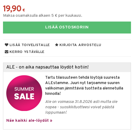
19,90
O Minecraft
entarvikkeita
mput
lalaput
keet
gformers
blarna
taleikit
elut
€
Maksa osamaksulla alkaen 5 € per kuukausi.
GO Ninjago
ens Barn
ten Huonekalut
ten aterimet
ikat
inkolasit
ta
tman
oleikit
neuvot
GO Speed Champions
LISÄÄ OSTOSKORIIN
ållan
tot
ka- & Säilytyslaatikot
kalut
ut ja lakit
libompa
ysitterit
isuus
opelit
iviteettilelut
GO Spidey
ffi Love
lytys
tipullot & Tarvikkeet
starvikkeita
ney
uviltti
elyvaunut
spalvelu
LISÄÄ TOIVELISTALLE
KIRJOITA ARVOSTELU
O Super Heroes
mintahahmot
gyn vaatteet
ipullot & Tarvikkeet
ut
ney Prinsessat
iilit
ettävät lelut
KERRO YSTÄVÄLLE
ksiä & vastauksia
ic
ut
eli
ulelut & helistimet
tuotetta
ALE - on aika napsauttaa löydöt kotiin!
apussit
zen
uvajumppa
 verkkokaupasta
Tartu tilaisuuteen tehdä löytöjä suuresta
mähäkkimies
ALEstamme. Juuri nyt tarjoamme suuren
valikoiman jännittäviä tuotteita alennetuilla
ry Potter
hinnoilla!
lo Kitty
Ale on voimassa 31.8.2026 asti mutta ole
nopea - suosikkituotteesi voivat päästä
.L.
loppumaan!
Näe kaikki ale-löydöt »
mmi Lehmä
le