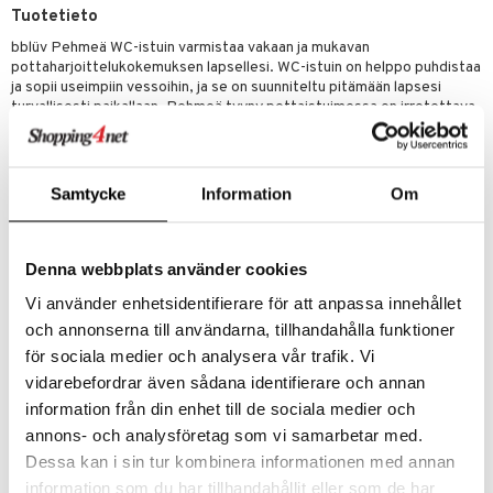
Tuotetieto
umi
bblüv Pehmeä WC-istuin varmistaa vakaan ja mukavan
pottaharjoittelukokemuksen lapsellesi. WC-istuin on helppo puhdistaa
le
ja sopii useimpiin vessoihin, ja se on suunniteltu pitämään lapsesi
 Patrol
turvallisesti paikallaan. Pehmeä tyyny pottaistuimessa on irrotettava,
jotta puhtaanapito olisi helpompaa. WC-istuimen kahvat tarjoavat
pi Pitkätossu
lisäturvaa ja vakautta lapsellesi.
sa Possu
Faktat bblüv Pehmeä WC-istuin:
Samtycke
Information
Om
– Universaali koko, sopii useimpiin vessoihin
 MASKS
– Mukava, irrotettava ja pehmeä WC-istuin
– Myrkytön, valmistettu BPA-vapaasta materiaalista
kemon
– Saatavana useissa eri väreissä
Denna webbplats använder cookies
ållan
Vi använder enhetsidentifierare för att anpassa innehållet
Mitat
: 38,1 x 40,6 x 6,1 cm.
och annonserna till användarna, tillhandahålla funktioner
er Mario
Muuta
för sociala medier och analysera vår trafik. Vi
ru & Pesonen
9 kk+
vidarebefordrar även sådana identifierare och annan
information från din enhet till de sociala medier och
Tuotenumero
annons- och analysföretag som vi samarbetar med.
TBL78-1-J1
Dessa kan i sin tur kombinera informationen med annan
information som du har tillhandahållit eller som de har