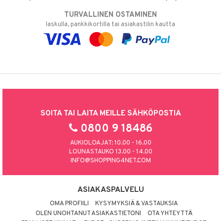
TURVALLINEN OSTAMINEN
laskulla, pankkikortilla tai asiakastilin kautta
SOITA TAI LAITA MEILLE SÄHKÖPOSTIA
0800 9 18486
AUKIOLOAJAT: 10.00 - 16.00
LOUNASTAUKO 13.00 - 14.00
INFO@SHOPPING4NET.COM
ASIAKASPALVELU
OMA PROFIILI
KYSYMYKSIÄ & VASTAUKSIA
OLEN UNOHTANUT ASIAKASTIETONI
OTA YHTEYTTÄ