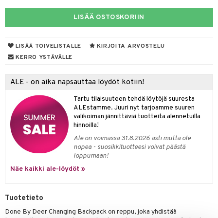
umi
LISÄÄ OSTOSKORIIN
le
LISÄÄ TOIVELISTALLE
KIRJOITA ARVOSTELU
 Patrol
KERRO YSTÄVÄLLE
pi Pitkätossu
sa Possu
ALE - on aika napsauttaa löydöt kotiin!
 MASKS
Tartu tilaisuuteen tehdä löytöjä suuresta
ALEstamme. Juuri nyt tarjoamme suuren
kemon
valikoiman jännittäviä tuotteita alennetuilla
hinnoilla!
ållan
Ale on voimassa 31.8.2026 asti mutta ole
er Mario
nopea - suosikkituotteesi voivat päästä
loppumaan!
ru & Pesonen
Näe kaikki ale-löydöt »
Tuotetieto
Done By Deer Changing Backpack on reppu, joka yhdistää