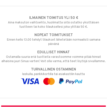
ILMAINEN TOIMITUS YLI 50 €
Aina maksuton vaihtoehto, huolimatta siitä ostatko yksittäisen
tuotteen tai koko tilauksellesi joka ylittää 50 €.
NOPEAT TOIMITUKSET
Ennen kello 13.00 tehdyt tilaukset lähetetään normaalisti samana
päivänä
EDULLISET HINNAT
Ostamalla suuria eriä tuotteita varastoomme voimme pitää hinnat
alhaisina juuri Sinua varten! Voit olla varma, että teet löytöjä sivuillamme.
TURVALLINEN OSTAMINEN
laskulla, pankkikortilla tai asiakastilin kautta