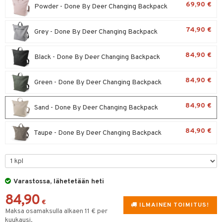
69,90 €
spalvelu
Powder - Done By Deer Changing Backpack
O Minecraft
entarvikkeita
gyn vaatteet
ipullot & Tarvikkeet
ut
gformers
iilit
blarna
taleikit
elut
ksiä & vastauksia
GO Ninjago
ens Barn
74,90 €
ut
Grey - Done By Deer Changing Backpack
ikat
ulelut & helistimet
tman
oleikit
neuvot
tuotetta
GO Speed Champions
ållan
apussit
kalut
uvajumppa
libompa
opelit
iviteettilelut
84,90 €
Black - Done By Deer Changing Backpack
 verkkokaupasta
GO Spidey
ffi Love
ney
elyvaunut
O Super Heroes
mintahahmot
84,90 €
Green - Done By Deer Changing Backpack
ney Prinsessat
ettävät lelut
ic
eli
84,90 €
Sand - Done By Deer Changing Backpack
zen
84,90 €
Taupe - Done By Deer Changing Backpack
mähäkkimies
ry Potter
lo Kitty
Varastossa, lähetetään heti
.L.
84,90
mmi Lehmä
€
ILMAINEN TOIMITUS!
Maksa osamaksulla alkaen 11 € per
le
kuukausi.