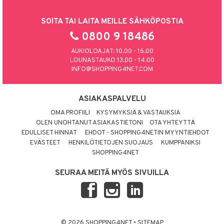
SOITA TAI LAITA MEILLE SÄHKÖPOSTIA
0800 9 18486
AUKIOLOAJAT: 10.00 - 16.00
LOUNASTAUKO 13.00 - 14.00
INFO@SHOPPING4NET.COM
ASIAKASPALVELU
OMA PROFIILI
KYSYMYKSIÄ & VASTAUKSIA
OLEN UNOHTANUT ASIAKASTIETONI
OTA YHTEYTTÄ
EDULLISET HINNAT
EHDOT - SHOPPING4NETIN MYYNTIEHDOT
EVÄSTEET
HENKILÖTIETOJEN SUOJAUS
KUMPPANIKSI
SHOPPING4NET
SEURAA MEITÄ MYÖS SIVUILLA
© 2026 SHOPPING4NET
•
SITEMAP