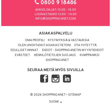
0800 9 18486
umi
AUKIOLOAJAT: 10.00 - 16.00
LOUNASTAUKO 13.00 - 14.00
le
INFO@SHOPPING4NET.COM
 Patrol
pi Pitkätossu
ASIAKASPALVELU
OMA PROFIILI
KYSYMYKSIÄ & VASTAUKSIA
sa Possu
OLEN UNOHTANUT ASIAKASTIETONI
OTA YHTEYTTÄ
 MASKS
EDULLISET HINNAT
EHDOT - SHOPPING4NETIN MYYNTIEHDOT
EVÄSTEET
HENKILÖTIETOJEN SUOJAUS
KUMPPANIKSI
kemon
SHOPPING4NET
ållan
SEURAA MEITÄ MYÖS SIVUILLA
er Mario
ru & Pesonen
© 2026 SHOPPING4NET
•
SITEMAP
SUOMI