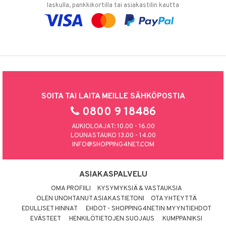
laskulla, pankkikortilla tai asiakastilin kautta
SOITA TAI LAITA MEILLE SÄHKÖPOSTIA
0800 9 18486
AUKIOLOAJAT: 10.00 - 16.00
LOUNASTAUKO 13.00 - 14.00
INFO@SHOPPING4NET.COM
ASIAKASPALVELU
OMA PROFIILI
KYSYMYKSIÄ & VASTAUKSIA
OLEN UNOHTANUT ASIAKASTIETONI
OTA YHTEYTTÄ
EDULLISET HINNAT
EHDOT - SHOPPING4NETIN MYYNTIEHDOT
EVÄSTEET
HENKILÖTIETOJEN SUOJAUS
KUMPPANIKSI