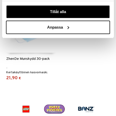
våra cookies vid fortsatt användande av vår webbplats.
Tillåt alla
Anpassa
ZhenDe Munskydd 30-pack
-
Kertakäyttöinen kasvomaski.
21,90
€