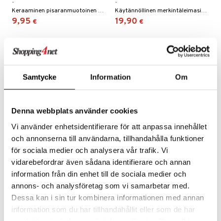
-
-
Keraaminen pisaranmuotoinen aromilamppu – levittää tuoksua, lämpöä ja harmoniaa kotiin.
Käytännöllinen merkintäleimasin kouluun, urheiluun ja vapaa-aikaan.
umi
9,95
19,90
€
€
le
 Patrol
pi Pitkätossu
Samtycke
Information
Om
sa Possu
 MASKS
Denna webbplats använder cookies
kemon
Vi använder enhetsidentifierare för att anpassa innehållet
ållan
och annonserna till användarna, tillhandahålla funktioner
er Mario
för sociala medier och analysera vår trafik. Vi
COLOP Marky DIY Sininen
COLOP Marky -täyttösarja
vidarebefordrar även sådana identifierare och annan
ru & Pesonen
(Nordic)
information från din enhet till de sociala medier och
-
-
annons- och analysföretag som vi samarbetar med.
Merkitse tavarasi koulua tai harjoituksia varten.
Kun sinun täytyy täyttää COLOP Marky!
19,90
10,90
€
€
Dessa kan i sin tur kombinera informationen med annan
information som du har tillhandahållit eller som de har
samlat in när du har använt deras tjänster. Du godkänner