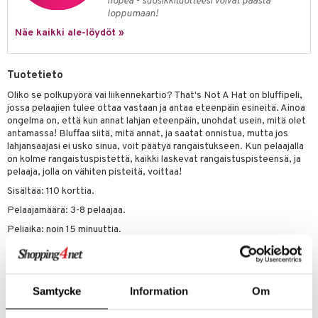
nopea - suosikkituotteesi voivat päästä
loppumaan!
umi
Näe kaikki ale-löydöt »
le
 Patrol
Tuotetieto
pi Pitkätossu
Oliko se polkupyörä vai liikennekartio? That's Not A Hat on bluffipeli,
jossa pelaajien tulee ottaa vastaan ja antaa eteenpäin esineitä. Ainoa
sa Possu
ongelma on, että kun annat lahjan eteenpäin, unohdat usein, mitä olet
antamassa! Bluffaa siitä, mitä annat, ja saatat onnistua, mutta jos
 MASKS
lahjansaajasi ei usko sinua, voit päätyä rangaistukseen. Kun pelaajalla
on kolme rangaistuspistettä, kaikki laskevat rangaistuspisteensä, ja
kemon
pelaaja, jolla on vähiten pisteitä, voittaa!
ållan
Sisältää: 110 korttia.
Pelaajamäärä: 3-8 pelaajaa.
er Mario
Peliaika: noin 15 minuuttia.
ru & Pesonen
Muuta
8 vuotta+
Samtycke
Information
Om