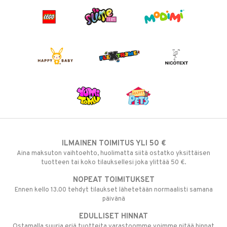
ILMAINEN TOIMITUS YLI 50 €
Aina maksuton vaihtoehto, huolimatta siitä ostatko yksittäisen
tuotteen tai koko tilauksellesi joka ylittää 50 €.
NOPEAT TOIMITUKSET
Ennen kello 13.00 tehdyt tilaukset lähetetään normaalisti samana
päivänä
EDULLISET HINNAT
Ostamalla suuria eriä tuotteita varastoomme voimme pitää hinnat