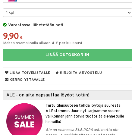
keet
O Minecraft
entarvikkeita
gformers
blarna
ten Huonekalut
taleikit
ten aterimet
elut
inkolasit
ta
GO Ninjago
ens Barn
ikat
tman
tot
oleikit
ka- & Säilytyslaatikot
neuvot
ut ja lakit
ysitterit
isuus
Varastossa, lähetetään heti
GO Speed Champions
ållan
kalut
libompa
lytys
opelit
tipullot & Tarvikkeet
iviteettilelut
starvikkeita
uviltti
9,90
GO Spidey
€
ffi Love
ney
gyn vaatteet
ipullot & Tarvikkeet
elyvaunut
ut
iilit
Maksa osamaksulla alkaen 4 € per kuukausi.
O Super Heroes
mintahahmot
ney Prinsessat
ettävät lelut
ut
ulelut & helistimet
LISÄÄ OSTOSKORIIN
ic
eli
apussit
uvajumppa
zen
LISÄÄ TOIVELISTALLE
KIRJOITA ARVOSTELU
KERRO YSTÄVÄLLE
mähäkkimies
ry Potter
ALE - on aika napsauttaa löydöt kotiin!
lo Kitty
Tartu tilaisuuteen tehdä löytöjä suuresta
ALEstamme. Juuri nyt tarjoamme suuren
.L.
valikoiman jännittäviä tuotteita alennetuilla
hinnoilla!
mmi Lehmä
Ale on voimassa 31.8.2026 asti mutta ole
le