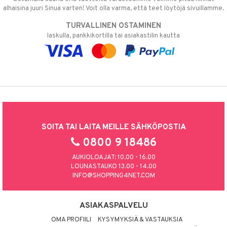
alhaisina juuri Sinua varten! Voit olla varma, että teet löytöjä sivuillamme.
TURVALLINEN OSTAMINEN
laskulla, pankkikortilla tai asiakastilin kautta
SOITA TAI LAITA MEILLE SÄHKÖPOSTIA
0800 9 18486
AUKIOLOAJAT: 10.00 - 16.00
LOUNASTAUKO 13.00 - 14.00
INFO@SHOPPING4NET.COM
ASIAKASPALVELU
OMA PROFIILI
KYSYMYKSIÄ & VASTAUKSIA