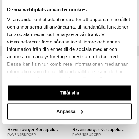
Denna webbplats använder cookies
Vi använder enhetsidentifierare för att anpassa innehållet
Tuotenumero
och annonserna till användarna, tillhandahålla funktioner
TRE93-1-XX
för sociala medier och analysera vår trafik. Vi
vidarebefordrar även sådana identifierare och annan
information från din enhet till de sociala medier och
Vinkkejä sinulle
annons- och analysföretag som vi samarbetar med.
Dessa kan i sin tur kombinera informationen med annan
information som du har tillhandahållit eller som de har
samlat in när du har använt deras tjänster. Du godkänner
våra cookies vid fortsatt användande av vår webbplats.
Tillåt alla
Anpassa
Ravensburger Korttipeli: Minecraft Explorers
Ravensburger Korttipeli: Paw Patrol Elevens
RAVENSBURGER
RAVENSBURGER