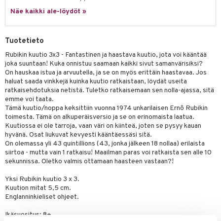
Näe kaikki ale-löydöt »
umi
le
Tuotetieto
 Patrol
Rubikin kuutio 3x3 - Fantastinen ja haastava kuutio, jota voi kääntää
joka suuntaan! Kuka onnistuu saamaan kaikki sivut samanvärisiksi?
pi Pitkätossu
On hauskaa istua ja arvuutella, ja se on myös erittäin haastavaa. Jos
sa Possu
haluat saada vinkkejä kuinka kuutio ratkaistaan, löydät useita
ratkaisehdotuksia netistä. Tuletko ratkaisemaan sen nolla-ajassa, sitä
 MASKS
emme voi taata.
Tämä kuutio/noppa keksittiin vuonna 1974 unkarilaisen Ernô Rubikin
kemon
toimesta. Tämä on alkuperäisversio ja se on erinomaista laatua.
Kuutiossa ei ole tarroja, vaan väri on kiinteä, joten se pysyy kauan
ållan
hyvänä. Osat liukuvat kevyesti kääntäessäsi sitä.
On olemassa yli 43 quintillions (43, jonka jälkeen 18 nollaa) erilaista
er Mario
siirtoa - mutta vain 1 ratkaisu! Maailman paras voi ratkaista sen alle 10
sekunnissa. Oletko valmis ottamaan haasteen vastaan?!
ru & Pesonen
Yksi Rubikin kuutio 3 x 3.
Kuution mitat 5,5 cm.
Englanninkieliset ohjeet.
Ikäsuositus: 8+