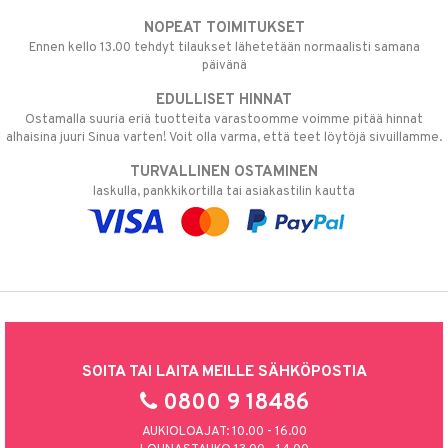
NOPEAT TOIMITUKSET
Ennen kello 13.00 tehdyt tilaukset lähetetään normaalisti samana
päivänä
EDULLISET HINNAT
Ostamalla suuria eriä tuotteita varastoomme voimme pitää hinnat
alhaisina juuri Sinua varten! Voit olla varma, että teet löytöjä sivuillamme.
TURVALLINEN OSTAMINEN
laskulla, pankkikortilla tai asiakastilin kautta
SOITA TAI LAITA MEILLE SÄHKÖPOSTIA
0800 9 18486
AUKIOLOAJAT: 10.00 - 16.00