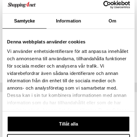
Pelaajamäärä: 1
Muuta
Soveltuu alkaen 8-v
Samtycke
Information
Om
Denna webbplats använder cookies
Vi använder enhetsidentifierare för att anpassa innehållet
och annonserna till användarna, tillhandahålla funktioner
Tuotenumero
för sociala medier och analysera vår trafik. Vi
TENID-1-XX
vidarebefordrar även sådana identifierare och annan
information från din enhet till de sociala medier och
Suositut tuotteet
annons- och analysföretag som vi samarbetar med.
Dessa kan i sin tur kombinera informationen med annan
information som du har tillhandahållit eller som de har
samlat in när du har använt deras tjänster. Du godkänner
våra cookies vid fortsatt användande av vår webbplats.
Tillåt alla