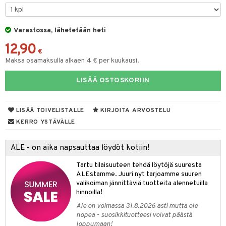
keet
O Minecraft
entarvikkeita
gformers
blarna
ten Huonekalut
taleikit
ten aterimet
elut
inkolasit
ta
GO Ninjago
ens Barn
Varastossa, lähetetään heti
ikat
tman
tot
oleikit
ka- & Säilytyslaatikot
neuvot
ut ja lakit
ysitterit
isuus
12,90
GO Speed Champions
ållan
kalut
libompa
lytys
opelit
tipullot & Tarvikkeet
iviteettilelut
starvikkeita
uviltti
€
Maksa osamaksulla alkaen 4 € per kuukausi.
GO Spidey
ffi Love
ney
gyn vaatteet
ipullot & Tarvikkeet
elyvaunut
ut
iilit
LISÄÄ OSTOSKORIIN
O Super Heroes
mintahahmot
ney Prinsessat
ettävät lelut
ut
ulelut & helistimet
ic
eli
apussit
uvajumppa
LISÄÄ TOIVELISTALLE
KIRJOITA ARVOSTELU
zen
KERRO YSTÄVÄLLE
mähäkkimies
ALE - on aika napsauttaa löydöt kotiin!
ry Potter
Tartu tilaisuuteen tehdä löytöjä suuresta
lo Kitty
ALEstamme. Juuri nyt tarjoamme suuren
valikoiman jännittäviä tuotteita alennetuilla
.L.
hinnoilla!
mmi Lehmä
Ale on voimassa 31.8.2026 asti mutta ole
nopea - suosikkituotteesi voivat päästä
le
loppumaan!