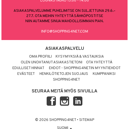
LOUNASTAUKO 13.00 - 14.00
ASIAKASPALVELUMME PUHELIMITSE ON SULJETTUNA 29.6.–
27.7. OTA MEIHIN YHTEYTTÄ SÄHKÖPOSTITSE
NIIN AUTAMME SINUA MAHDOLLISIMMAN PIAN.
INFO@SHOPPING4NET.COM
ASIAKASPALVELU
OMA PROFIILI
KYSYMYKSIÄ & VASTAUKSIA
OLEN UNOHTANUT ASIAKASTIETONI
OTA YHTEYTTÄ
EDULLISET HINNAT
EHDOT - SHOPPING4NETIN MYYNTIEHDOT
EVÄSTEET
HENKILÖTIETOJEN SUOJAUS
KUMPPANIKSI
SHOPPING4NET
SEURAA MEITÄ MYÖS SIVUILLA
© 2026 SHOPPING4NET
•
SITEMAP
SUOMI