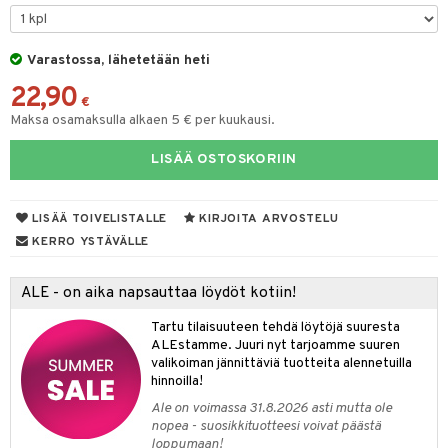
keet
O Minecraft
entarvikkeita
gformers
blarna
ten Huonekalut
taleikit
ten aterimet
elut
inkolasit
ta
GO Ninjago
ens Barn
Varastossa, lähetetään heti
ikat
tman
tot
oleikit
ka- & Säilytyslaatikot
neuvot
ut ja lakit
ysitterit
isuus
22,90
GO Speed Champions
ållan
kalut
libompa
lytys
opelit
tipullot & Tarvikkeet
iviteettilelut
starvikkeita
uviltti
€
Maksa osamaksulla alkaen 5 € per kuukausi.
GO Spidey
ffi Love
ney
gyn vaatteet
ipullot & Tarvikkeet
elyvaunut
ut
iilit
LISÄÄ OSTOSKORIIN
O Super Heroes
mintahahmot
ney Prinsessat
ettävät lelut
ut
ulelut & helistimet
ic
eli
apussit
uvajumppa
LISÄÄ TOIVELISTALLE
KIRJOITA ARVOSTELU
zen
KERRO YSTÄVÄLLE
mähäkkimies
ALE - on aika napsauttaa löydöt kotiin!
ry Potter
Tartu tilaisuuteen tehdä löytöjä suuresta
lo Kitty
ALEstamme. Juuri nyt tarjoamme suuren
valikoiman jännittäviä tuotteita alennetuilla
.L.
hinnoilla!
mmi Lehmä
Ale on voimassa 31.8.2026 asti mutta ole
nopea - suosikkituotteesi voivat päästä
le
loppumaan!