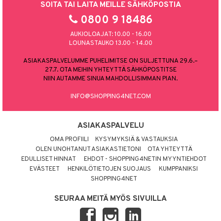
SOITA TAI LAITA MEILLE SÄHKÖPOSTIA
0800 9 18486
AUKIOLOAJAT: 10.00 - 16.00
LOUNASTAUKO 13.00 - 14.00
ASIAKASPALVELUMME PUHELIMITSE ON SULJETTUNA 29.6.–
27.7. OTA MEIHIN YHTEYTTÄ SÄHKÖPOSTITSE
NIIN AUTAMME SINUA MAHDOLLISIMMAN PIAN.
INFO@SHOPPING4NET.COM
ASIAKASPALVELU
OMA PROFIILI
KYSYMYKSIÄ & VASTAUKSIA
OLEN UNOHTANUT ASIAKASTIETONI
OTA YHTEYTTÄ
EDULLISET HINNAT
EHDOT - SHOPPING4NETIN MYYNTIEHDOT
EVÄSTEET
HENKILÖTIETOJEN SUOJAUS
KUMPPANIKSI
SHOPPING4NET
SEURAA MEITÄ MYÖS SIVUILLA