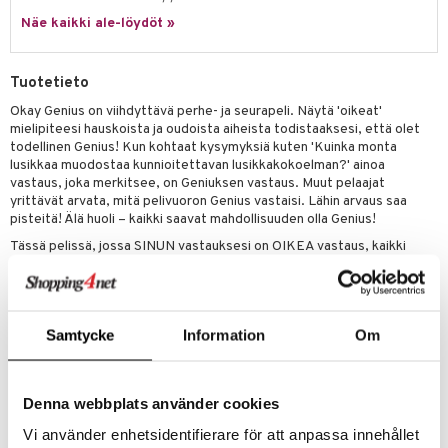
Näe kaikki ale-löydöt »
umi
le
Tuotetieto
 Patrol
Okay Genius on viihdyttävä perhe- ja seurapeli. Näytä 'oikeat'
mielipiteesi hauskoista ja oudoista aiheista todistaaksesi, että olet
pi Pitkätossu
todellinen Genius! Kun kohtaat kysymyksiä kuten 'Kuinka monta
sa Possu
lusikkaa muodostaa kunnioitettavan lusikkakokoelman?' ainoa
vastaus, joka merkitsee, on Geniuksen vastaus. Muut pelaajat
 MASKS
yrittävät arvata, mitä pelivuoron Genius vastaisi. Lähin arvaus saa
pisteitä! Älä huoli – kaikki saavat mahdollisuuden olla Genius!
kemon
Tässä pelissä, jossa SINUN vastauksesi on OIKEA vastaus, kaikki
riippuu siitä, mitä sinulla on mielessäsi!
ållan
Säännöt ja kortit suomeksi, ruotsiksi, norjaksi ja tanskaksi.
er Mario
Ehdolla Vuoden seurapeliksi 2024 Suomessa!
Samtycke
Information
Om
ru & Pesonen
Pelaajamäärä
: 3 tai useampi pelaaja.
Peliaika
: noin 30 min.
Sisältää
: 300 kysymyskorttia, Okay Genius -vastaustaulu, pyyhittävä
Denna webbplats använder cookies
tussi, muistilehtiö.
Vi använder enhetsidentifierare för att anpassa innehållet
Muuta