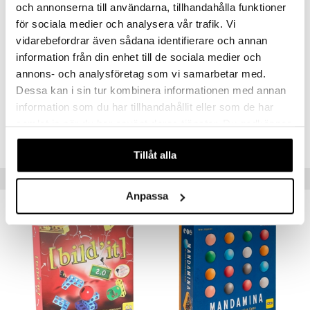
och annonserna till användarna, tillhandahålla funktioner
14 vuotta+
för sociala medier och analysera vår trafik. Vi
vidarebefordrar även sådana identifierare och annan
information från din enhet till de sociala medier och
annons- och analysföretag som vi samarbetar med.
Dessa kan i sin tur kombinera informationen med annan
information som du har tillhandahållit eller som de har
Tuotenumero
samlat in när du har använt deras tjänster. Du godkänner
TPE39-1-XX
våra cookies vid fortsatt användande av vår webbplats.
Tillåt alla
Vinkkejä sinulle
Anpassa