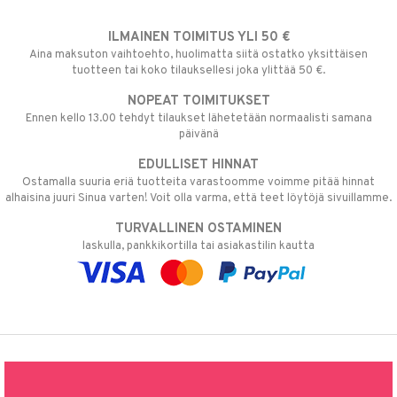
ILMAINEN TOIMITUS YLI 50 €
Aina maksuton vaihtoehto, huolimatta siitä ostatko yksittäisen
tuotteen tai koko tilauksellesi joka ylittää 50 €.
NOPEAT TOIMITUKSET
Ennen kello 13.00 tehdyt tilaukset lähetetään normaalisti samana
päivänä
EDULLISET HINNAT
Ostamalla suuria eriä tuotteita varastoomme voimme pitää hinnat
alhaisina juuri Sinua varten! Voit olla varma, että teet löytöjä sivuillamme.
TURVALLINEN OSTAMINEN
laskulla, pankkikortilla tai asiakastilin kautta