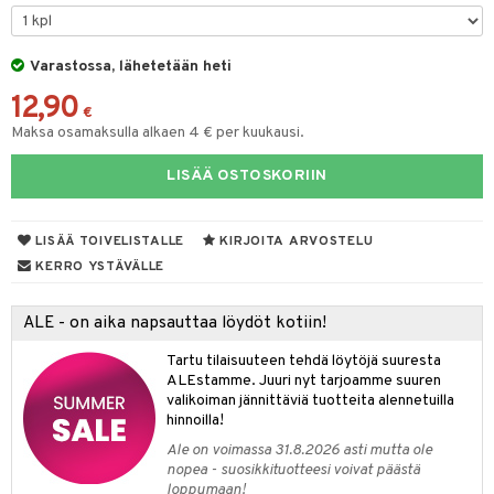
keet
O Minecraft
entarvikkeita
gformers
blarna
ten Huonekalut
taleikit
ten aterimet
elut
inkolasit
ta
GO Ninjago
ens Barn
Varastossa, lähetetään heti
ikat
tman
tot
oleikit
ka- & Säilytyslaatikot
neuvot
ut ja lakit
ysitterit
isuus
12,90
GO Speed Champions
ållan
kalut
libompa
lytys
opelit
tipullot & Tarvikkeet
iviteettilelut
starvikkeita
uviltti
€
Maksa osamaksulla alkaen 4 € per kuukausi.
GO Spidey
ffi Love
ney
gyn vaatteet
ipullot & Tarvikkeet
elyvaunut
ut
iilit
LISÄÄ OSTOSKORIIN
O Super Heroes
mintahahmot
ney Prinsessat
ettävät lelut
ut
ulelut & helistimet
ic
eli
apussit
uvajumppa
LISÄÄ TOIVELISTALLE
KIRJOITA ARVOSTELU
zen
KERRO YSTÄVÄLLE
mähäkkimies
ALE - on aika napsauttaa löydöt kotiin!
ry Potter
Tartu tilaisuuteen tehdä löytöjä suuresta
lo Kitty
ALEstamme. Juuri nyt tarjoamme suuren
valikoiman jännittäviä tuotteita alennetuilla
.L.
hinnoilla!
mmi Lehmä
Ale on voimassa 31.8.2026 asti mutta ole
nopea - suosikkituotteesi voivat päästä
le
loppumaan!