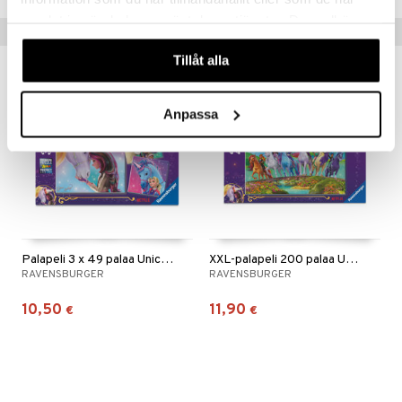
samlat in när du har använt deras tjänster. Du godkänner
Vinkkejä sinulle
våra cookies vid fortsatt användande av vår webbplats.
Tillåt alla
Anpassa
Palapeli 3 x 49 palaa Unicorn Academy
XXL-palapeli 200 palaa Unicorn Academy
RAVENSBURGER
RAVENSBURGER
10,50
11,90
€
€