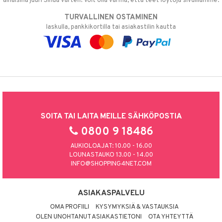
alhaisina juuri Sinua varten! Voit olla varma, että teet löytöjä sivuillamme.
TURVALLINEN OSTAMINEN
laskulla, pankkikortilla tai asiakastilin kautta
SOITA TAI LAITA MEILLE SÄHKÖPOSTIA
0800 9 18486
AUKIOLOAJAT: 10.00 - 16.00
LOUNASTAUKO 13.00 - 14.00
INFO@SHOPPING4NET.COM
ASIAKASPALVELU
OMA PROFIILI
KYSYMYKSIÄ & VASTAUKSIA
OLEN UNOHTANUT ASIAKASTIETONI
OTA YHTEYTTÄ