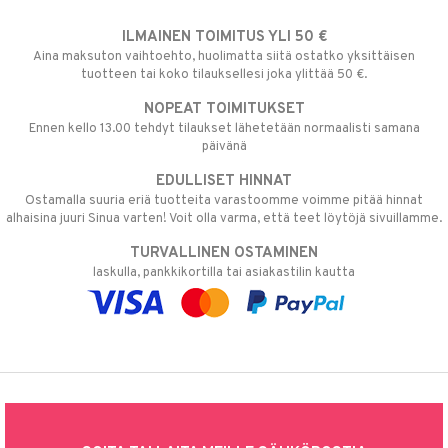
ILMAINEN TOIMITUS YLI 50 €
Aina maksuton vaihtoehto, huolimatta siitä ostatko yksittäisen
tuotteen tai koko tilauksellesi joka ylittää 50 €.
NOPEAT TOIMITUKSET
Ennen kello 13.00 tehdyt tilaukset lähetetään normaalisti samana
päivänä
EDULLISET HINNAT
Ostamalla suuria eriä tuotteita varastoomme voimme pitää hinnat
alhaisina juuri Sinua varten! Voit olla varma, että teet löytöjä sivuillamme.
TURVALLINEN OSTAMINEN
laskulla, pankkikortilla tai asiakastilin kautta