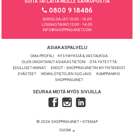
SOITA TAI LAITA MEILLE SÄHKÖPOSTIA
0800 9 18486
AUKIOLOAJAT: 10.00 - 16.00
LOUNASTAUKO 13.00 - 14.00
INFO@SHOPPING4NET.COM
ASIAKASPALVELU
OMA PROFIILI
KYSYMYKSIÄ & VASTAUKSIA
OLEN UNOHTANUT ASIAKASTIETONI
OTA YHTEYTTÄ
EDULLISET HINNAT
EHDOT - SHOPPING4NETIN MYYNTIEHDOT
EVÄSTEET
HENKILÖTIETOJEN SUOJAUS
KUMPPANIKSI
SHOPPING4NET
SEURAA MEITÄ MYÖS SIVUILLA
© 2026 SHOPPING4NET
•
SITEMAP
SUOMI