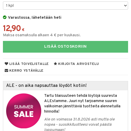
keet
O Minecraft
entarvikkeita
gformers
blarna
ten Huonekalut
taleikit
ten aterimet
elut
inkolasit
ta
GO Ninjago
ens Barn
Varastossa, lähetetään heti
ikat
tman
tot
oleikit
ka- & Säilytyslaatikot
neuvot
ut ja lakit
ysitterit
isuus
12,90
GO Speed Champions
ållan
kalut
libompa
lytys
opelit
tipullot & Tarvikkeet
iviteettilelut
starvikkeita
uviltti
€
Maksa osamaksulla alkaen 4 € per kuukausi.
GO Spidey
ffi Love
ney
gyn vaatteet
ipullot & Tarvikkeet
elyvaunut
ut
iilit
LISÄÄ OSTOSKORIIN
O Super Heroes
mintahahmot
ney Prinsessat
ettävät lelut
ut
ulelut & helistimet
ic
eli
apussit
uvajumppa
LISÄÄ TOIVELISTALLE
KIRJOITA ARVOSTELU
zen
KERRO YSTÄVÄLLE
mähäkkimies
ALE - on aika napsauttaa löydöt kotiin!
ry Potter
Tartu tilaisuuteen tehdä löytöjä suuresta
lo Kitty
ALEstamme. Juuri nyt tarjoamme suuren
valikoiman jännittäviä tuotteita alennetuilla
.L.
hinnoilla!
mmi Lehmä
Ale on voimassa 31.8.2026 asti mutta ole
nopea - suosikkituotteesi voivat päästä
le
loppumaan!