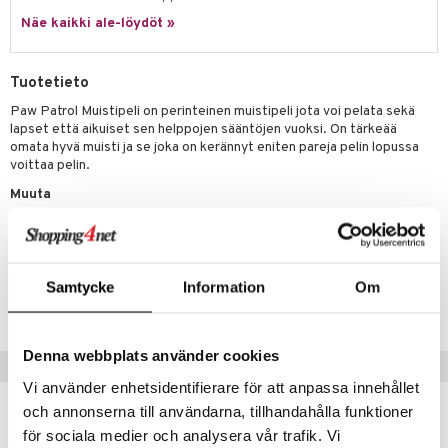
Näe kaikki ale-löydöt »
umi
le
Tuotetieto
 Patrol
Paw Patrol Muistipeli on perinteinen muistipeli jota voi pelata sekä
lapset että aikuiset sen helppojen sääntöjen vuoksi. On tärkeää
pi Pitkätossu
omata hyvä muisti ja se joka on kerännyt eniten pareja pelin lopussa
sa Possu
voittaa pelin.
Muuta
 MASKS
Ikä: yli 6-vuotiaille
kemon
ållan
Tuotenumero
Samtycke
Information
Om
er Mario
TAU08-1-XX
ru & Pesonen
Denna webbplats använder cookies
Suositut tuotteet
Vi använder enhetsidentifierare för att anpassa innehållet
och annonserna till användarna, tillhandahålla funktioner
för sociala medier och analysera vår trafik. Vi