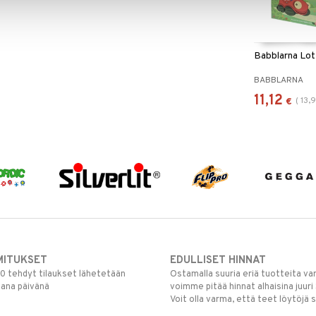
Babblarna Lot
BABBLARNA
11,12
(
13,
€
MITUKSET
EDULLISET HINNAT
00 tehdyt tilaukset lähetetään
Ostamalla suuria eriä tuotteita 
mana päivänä
voimme pitää hinnat alhaisina juuri
Voit olla varma, että teet löytöjä 