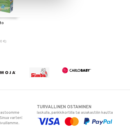
to
90
€
)
TURVALLINEN OSTAMINEN
varastoomme
laskulla, pankkikortilla tai asiakastilin kautta
 Sinua varten!
sivuillamme.