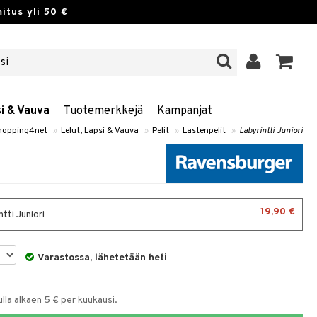
itus yli 50 €
si & Vauva
Tuotemerkkejä
Kampanjat
hopping4net
»
Lelut, Lapsi & Vauva
»
Pelit
»
Lastenpelit
»
Labyrintti Juniori
19,90 €
tti Juniori
Varastossa, lähetetään heti
la alkaen 5 € per kuukausi.