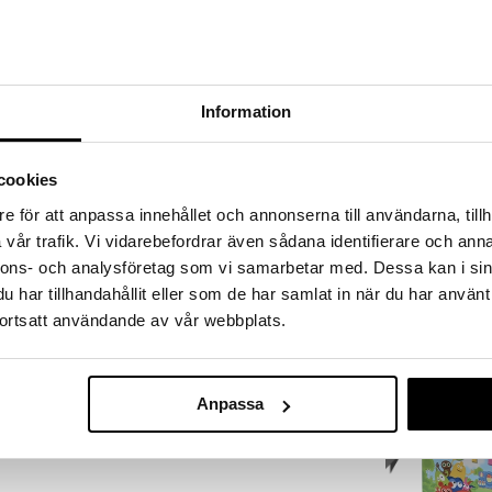
a löydöt kotiin!
isuuteen tehdä löytöjä suuresta ALEstamme. Juuri
mme suuren valikoiman jännittäviä tuotteita
a hinnoilla!
Information
massa 31.8.2026 asti mutta ole nopea -
otteesi voivat päästä loppumaan!
i ale-löydöt »
cookies
e för att anpassa innehållet och annonserna till användarna, tillh
vår trafik. Vi vidarebefordrar även sådana identifierare och anna
ALF Zoo
rintin seinät ja käytävät muuttuvat koko ajan.
nnons- och analysföretag som vi samarbetar med. Dessa kan i sin
 labyrinttikorttia löytääksesi uusia teitä ja piilotetut
ALF
har tillhandahållit eller som de har samlat in när du har använt
in tarkkaavaisia tulevat löytämään labyrintin
4,90
ortsatt användande av vår webbplats.
€
n.
kampanja
Anpassa