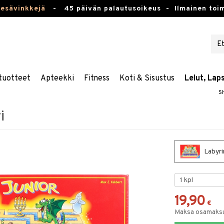
kesävinkkejä
-
45 päivän palautusoikeus -
Ilmainen toim
tuotteet
Apteekki
Fitness
Koti & Sisustus
Lelut, Lap
S
i
Labyrin
19,90
€
Maksa osamaksul