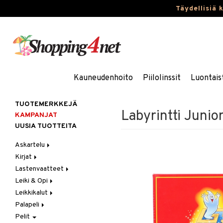
Täydellisiä 
Kauneudenhoito
Piilolinssit
Luontais
TUOTEMERKKEJÄ
Labyrintti Junior
KAMPANJAT
UUSIA TUOTTEITA
Askartelu
Kirjat
Askartelumateriaalit
Lastenvaatteet
Askartelusetti
Askartelukirjat
Leiki & Opi
Helmet
Maalauskirjat
Alaosat
Leikkikalut
Koulutarvikkeet
Päiväkirjat
Alusvaatteet & Sukat
Opetuslelut
Leggingsit
Palapeli
Muovailuvaha
Kengät
Oppimispelit
Ajoneuvot
Pelit
Piirrä ja maalaa
Mekot
Soittimet
Eläimet
1000 palaa
Autoradat