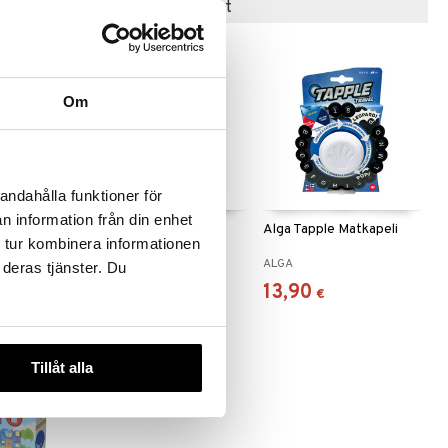
Suositut tuotteet
Om
andahålla funktioner för
n information från din enhet
Alga Tapple
Alga Tapple Matkapeli
 tur kombinera informationen
ALGA
ALGA
 deras tjänster. Du
24,90
13,90
€
€
Tillåt alla
-20%