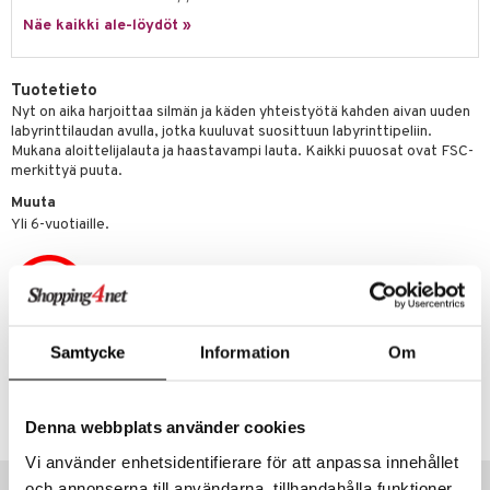
Näe kaikki ale-löydöt »
umi
le
Tuotetieto
 Patrol
Nyt on aika harjoittaa silmän ja käden yhteistyötä kahden aivan uuden
labyrinttilaudan avulla, jotka kuuluvat suosittuun labyrinttipeliin.
pi Pitkätossu
Mukana aloittelijalauta ja haastavampi lauta. Kaikki puuosat ovat FSC-
merkittyä puuta.
sa Possu
Muuta
 MASKS
Yli 6-vuotiaille.
kemon
ållan
er Mario
Samtycke
Information
Om
ru & Pesonen
Tuotenumero
TR030-1-XX
Denna webbplats använder cookies
Vi använder enhetsidentifierare för att anpassa innehållet
Vinkkejä sinulle
och annonserna till användarna, tillhandahålla funktioner