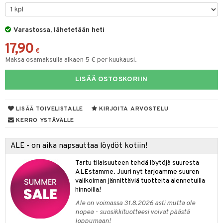
keet
O Minecraft
entarvikkeita
gformers
blarna
ten Huonekalut
taleikit
ten aterimet
elut
inkolasit
ta
GO Ninjago
ens Barn
Varastossa, lähetetään heti
ikat
tman
tot
oleikit
ka- & Säilytyslaatikot
neuvot
ut ja lakit
ysitterit
isuus
17,90
GO Speed Champions
ållan
kalut
libompa
lytys
opelit
tipullot & Tarvikkeet
iviteettilelut
starvikkeita
uviltti
€
Maksa osamaksulla alkaen 5 € per kuukausi.
GO Spidey
ffi Love
ney
gyn vaatteet
ipullot & Tarvikkeet
elyvaunut
ut
iilit
LISÄÄ OSTOSKORIIN
O Super Heroes
mintahahmot
ney Prinsessat
ettävät lelut
ut
ulelut & helistimet
ic
eli
apussit
uvajumppa
LISÄÄ TOIVELISTALLE
KIRJOITA ARVOSTELU
zen
KERRO YSTÄVÄLLE
mähäkkimies
ALE - on aika napsauttaa löydöt kotiin!
ry Potter
Tartu tilaisuuteen tehdä löytöjä suuresta
lo Kitty
ALEstamme. Juuri nyt tarjoamme suuren
valikoiman jännittäviä tuotteita alennetuilla
.L.
hinnoilla!
mmi Lehmä
Ale on voimassa 31.8.2026 asti mutta ole
nopea - suosikkituotteesi voivat päästä
le
loppumaan!