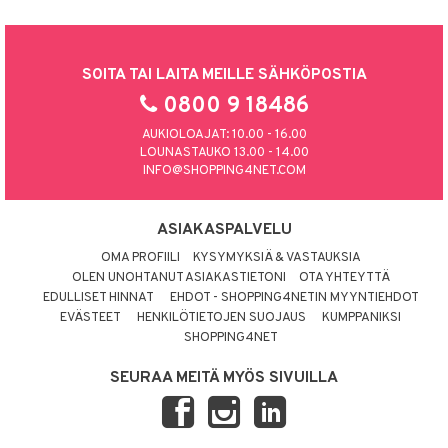
SOITA TAI LAITA MEILLE SÄHKÖPOSTIA
0800 9 18486
AUKIOLOAJAT: 10.00 - 16.00
LOUNASTAUKO 13.00 - 14.00
INFO@SHOPPING4NET.COM
ASIAKASPALVELU
OMA PROFIILI
KYSYMYKSIÄ & VASTAUKSIA
OLEN UNOHTANUT ASIAKASTIETONI
OTA YHTEYTTÄ
EDULLISET HINNAT
EHDOT - SHOPPING4NETIN MYYNTIEHDOT
EVÄSTEET
HENKILÖTIETOJEN SUOJAUS
KUMPPANIKSI
SHOPPING4NET
SEURAA MEITÄ MYÖS SIVUILLA