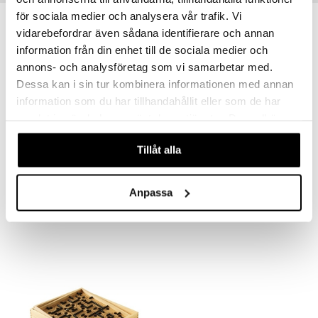
för sociala medier och analysera vår trafik. Vi
vidarebefordrar även sådana identifierare och annan
information från din enhet till de sociala medier och
annons- och analysföretag som vi samarbetar med.
Dessa kan i sin tur kombinera informationen med annan
information som du har tillhandahållit eller som de har
samlat in när du har använt deras tjänster. Du godkänner
våra cookies vid fortsatt användande av vår webbplats.
Tillåt alla
BRIO - 34100 Ensimmäinen labyrinttini
BRIO Helistin
BRIO
BRIO
Anpassa
21,90
10,91
€
€