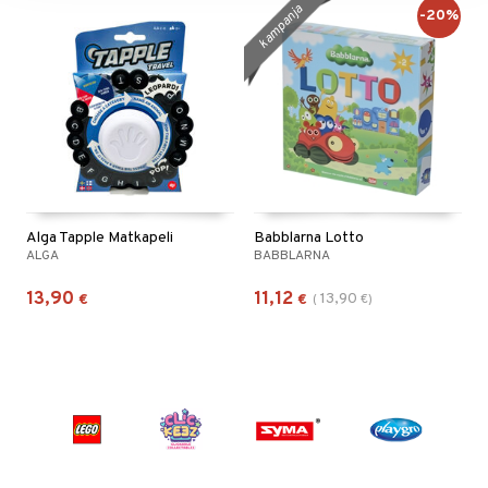
kampanja
-20%
Alga Tapple Matkapeli
Babblarna Lotto
ALGA
BABBLARNA
13,90
11,12
13,90
€
€
(
€
)