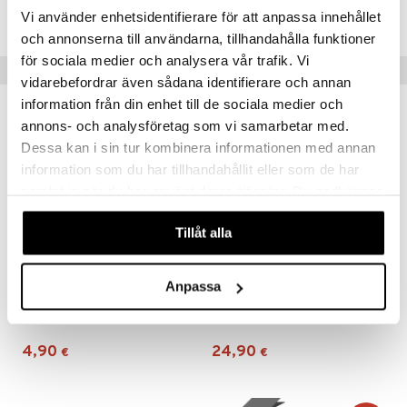
TCY12-1-XX
Vi använder enhetsidentifierare för att anpassa innehållet
och annonserna till användarna, tillhandahålla funktioner
för sociala medier och analysera vår trafik. Vi
Suositut tuotteet
vidarebefordrar även sådana identifierare och annan
information från din enhet till de sociala medier och
annons- och analysföretag som vi samarbetar med.
Dessa kan i sin tur kombinera informationen med annan
information som du har tillhandahållit eller som de har
samlat in när du har använt deras tjänster. Du godkänner
våra cookies vid fortsatt användande av vår webbplats.
Tillåt alla
Anpassa
ALF Zoo
Alga Tapple
ALF
ALGA
4,90
24,90
€
€