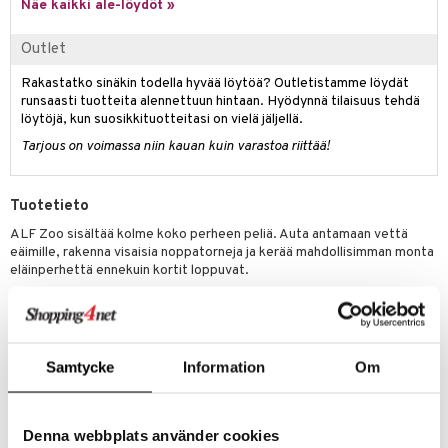
Näe kaikki ale-löydöt »
umi
Outlet
le
Rakastatko sinäkin todella hyvää löytöä? Outletistamme löydät
 Patrol
runsaasti tuotteita alennettuun hintaan. Hyödynnä tilaisuus tehdä
löytöjä, kun suosikkituotteitasi on vielä jäljellä.
pi Pitkätossu
Tarjous on voimassa niin kauan kuin varastoa riittää!
sa Possu
 MASKS
Tuotetieto
kemon
ALF Zoo sisältää kolme koko perheen peliä. Auta antamaan vettä
eäimille, rakenna visaisia noppatorneja ja kerää mahdollisimman monta
ållan
eläinperhettä ennekuin kortit loppuvat.
Pelaajien määrä: 2-6
er Mario
Ohjeet suomeksi, ruotsiksi, tanskaksi ja norjaksi
ru & Pesonen
Muuta
Samtycke
Information
Om
Ikäsuositus: 6 v+
Tuotenumero
Denna webbplats använder cookies