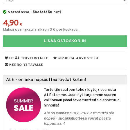
keet
O Minecraft
entarvikkeita
gformers
blarna
ten Huonekalut
taleikit
ten aterimet
elut
inkolasit
ta
Varastossa, lähetetään heti
GO Ninjago
ens Barn
ikat
tman
tot
oleikit
ka- & Säilytyslaatikot
neuvot
ut ja lakit
ysitterit
isuus
4,90
€
GO Speed Champions
ållan
kalut
libompa
lytys
opelit
tipullot & Tarvikkeet
iviteettilelut
starvikkeita
uviltti
Maksa osamaksulla alkaen 3 € per kuukausi.
GO Spidey
ffi Love
ney
gyn vaatteet
ipullot & Tarvikkeet
elyvaunut
ut
iilit
LISÄÄ OSTOSKORIIN
O Super Heroes
mintahahmot
ney Prinsessat
ettävät lelut
ut
ulelut & helistimet
ic
LISÄÄ TOIVELISTALLE
KIRJOITA ARVOSTELU
eli
apussit
uvajumppa
KERRO YSTÄVÄLLE
zen
mähäkkimies
ALE - on aika napsauttaa löydöt kotiin!
ry Potter
Tartu tilaisuuteen tehdä löytöjä suuresta
ALEstamme. Juuri nyt tarjoamme suuren
lo Kitty
valikoiman jännittäviä tuotteita alennetuilla
hinnoilla!
.L.
Ale on voimassa 31.8.2026 asti mutta ole
mmi Lehmä
nopea - suosikkituotteesi voivat päästä
loppumaan!
le