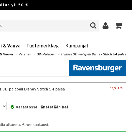
itus yli 50 €
si & Vauva
Tuotemerkkejä
Kampanjat
 & Vauva
»
Palapeli
»
3D-Palapeli
»
Hylkies 3D-palapeli Disney Stitch 54 palaa
9,90 €
s 3D-palapeli Disney Stitch 54 palaa
Varastossa, lähetetään heti
la alkaen 4 € per kuukausi.