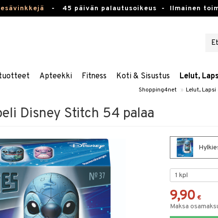
kesävinkkejä
-
45 päivän palautusoikeus -
Ilmainen toim
tuotteet
Apteekki
Fitness
Koti & Sisustus
Lelut, Lap
Shopping4net
»
Lelut, Lapsi
eli Disney Stitch 54 palaa
Hylkie
9,90
€
Maksa osamaksul