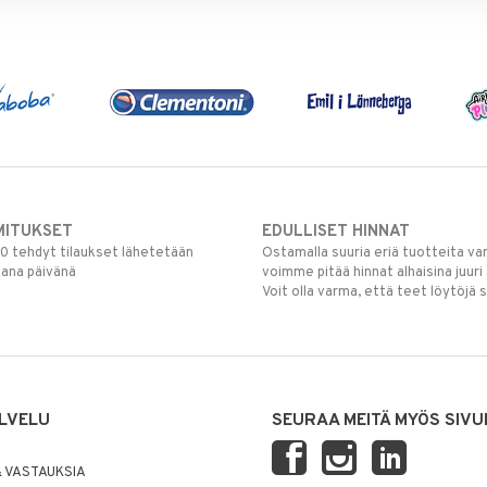
MITUKSET
EDULLISET HINNAT
00 tehdyt tilaukset lähetetään
Ostamalla suuria eriä tuotteita 
mana päivänä
voimme pitää hinnat alhaisina juuri
Voit olla varma, että teet löytöjä 
LVELU
SEURAA MEITÄ MYÖS SIVU
 VASTAUKSIA