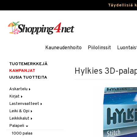
Täydellisiä 
Kauneudenhoito
Piilolinssit
Luontais
TUOTEMERKKEJÄ
Hylkies 3D-palap
KAMPANJAT
UUSIA TUOTTEITA
Askartelu
Kirjat
Askartelumateriaalit
Lastenvaatteet
Askartelusetti
Askartelukirjat
Leiki & Opi
Helmet
Maalauskirjat
Alaosat
Leikkikalut
Koulutarvikkeet
Päiväkirjat
Alusvaatteet & Sukat
Opetuslelut
Leggingsit
Palapeli
Muovailuvaha
Kengät
Oppimispelit
Ajoneuvot
Piirrä ja maalaa
Mekot
Soittimet
Eläimet
Autoradat
1000 palaa