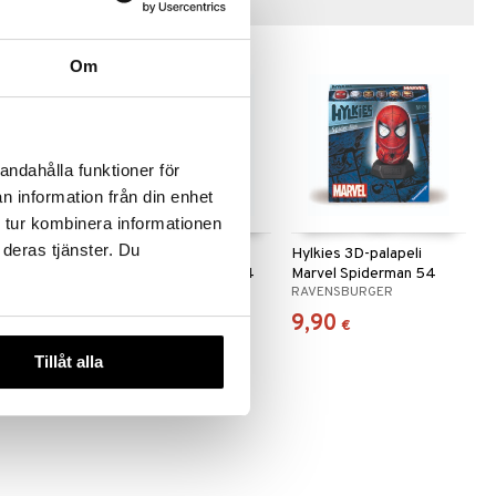
Vinkkejä sinulle
Om
andahålla funktioner för
n information från din enhet
 tur kombinera informationen
 deras tjänster. Du
apeli
Hylkies 3D-palapeli
Hylkies 3D-palapeli
aa
Disney Stitch Angel 54
Marvel Spiderman 54
R
RAVENSBURGER
RAVENSBURGER
palaa
palaa
9,90
9,90
€
€
Tillåt alla