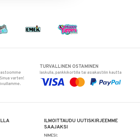
TURVALLINEN OSTAMINEN
varastoomme
laskulla, pankkikortilla tai asiakastilin kautta
 Sinua varten!
sivuillamme.
ILLA
ILMOITTAUDU UUTISKIRJEEMME
SAAJAKSI
NIMESI: