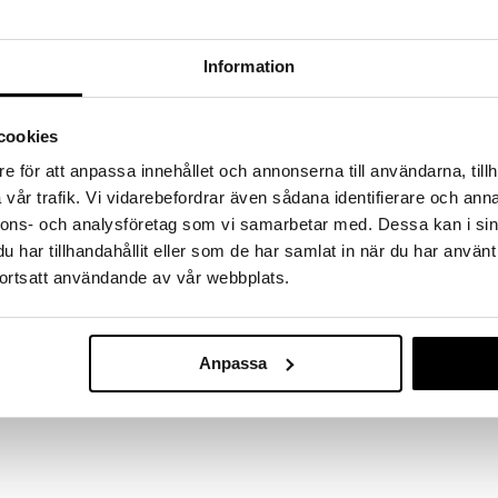
a löydöt kotiin!
isuuteen tehdä löytöjä suuresta ALEstamme. Juuri
Information
mme suuren valikoiman jännittäviä tuotteita
a hinnoilla!
massa 31.8.2026 asti mutta ole nopea -
cookies
otteesi voivat päästä loppumaan!
i ale-löydöt »
e för att anpassa innehållet och annonserna till användarna, tillh
vår trafik. Vi vidarebefordrar även sådana identifierare och anna
nnons- och analysföretag som vi samarbetar med. Dessa kan i sin
har tillhandahållit eller som de har samlat in när du har använt
Hylkies 3D-pal
vahahmoja, tulet hulluksi Hylkies-hahmoihin.
Batman 54 os
ortsatt användande av vår webbplats.
on ainutlaatuisesti kuvitettu ja ne tulevat
RAVENSBURGE
 voit itse koota.
9,90
€
 nopeita ja helppoja koota, ja ne ovat täydellisiä
lla vain yksi tai kokonainen joukko erilaisia Hylkie-
Anpassa
sti vierekkäin. Todellinen fanin pakko saada!