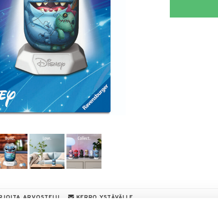
RJOITA ARVOSTELU
KERRO YSTÄVÄLLE