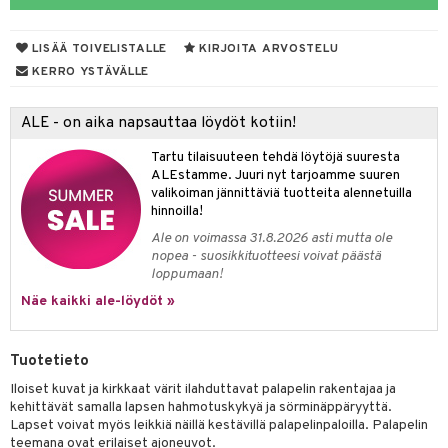
na/Äiti
O Minecraft
entarvikkeita
gformers
blarna
taleikit
kut
elut
kaus & imetys
us
LISÄÄ TOIVELISTALLE
KIRJOITA ARVOSTELU
GO Ninjago
ens Barn
ikat
tman
oleikit
eenvarjot
neuvot
istelu
nen
KERRO YSTÄVÄLLE
GO Speed Champions
ållan
kalut
libompa
opelit
iviteettilelut
mput
lalaput
keet
ALE - on aika napsauttaa löydöt kotiin!
GO Spidey
ffi Love
ney
elyvaunut
ten Huonekalut
ten aterimet
inkolasit
ta
Tartu tilaisuuteen tehdä löytöjä suuresta
O Super Heroes
mintahahmot
ney Prinsessat
ettävät lelut
tot
ka- & Säilytyslaatikot
ut ja lakit
ysitterit
isuus
ALEstamme. Juuri nyt tarjoamme suuren
valikoiman jännittäviä tuotteita alennetuilla
ic
eli
lytys
tipullot & Tarvikkeet
starvikkeita
uviltti
hinnoilla!
zen
Ale on voimassa 31.8.2026 asti mutta ole
gyn vaatteet
ipullot & Tarvikkeet
ut
iilit
nopea - suosikkituotteesi voivat päästä
mähäkkimies
loppumaan!
ut
ulelut & helistimet
Näe kaikki ale-löydöt »
ry Potter
apussit
uvajumppa
lo Kitty
Tuotetieto
.L.
Iloiset kuvat ja kirkkaat värit ilahduttavat palapelin rakentajaa ja
mmi Lehmä
kehittävät samalla lapsen hahmotuskykyä ja sörminäppäryyttä.
Lapset voivat myös leikkiä näillä kestävillä palapelinpaloilla. Palapelin
le
teemana ovat erilaiset ajoneuvot.