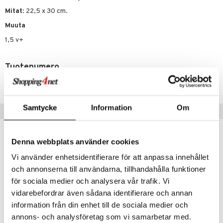
Mitat
: 22,5 x 30 cm.
umi
Muuta
le
1,5 v+
 Patrol
pi Pitkätossu
Tuotenumero
TTR83-1-XX
sa Possu
 MASKS
Samtycke
Information
Om
Vinkkejä sinulle
kemon
ållan
Denna webbplats använder cookies
er Mario
Vi använder enhetsidentifierare för att anpassa innehållet
ru & Pesonen
och annonserna till användarna, tillhandahålla funktioner
för sociala medier och analysera vår trafik. Vi
vidarebefordrar även sådana identifierare och annan
information från din enhet till de sociala medier och
annons- och analysföretag som vi samarbetar med.