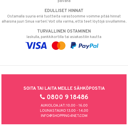
päivänä
EDULLISET HINNAT
Ostamalla suuria eriä tuotteita varastoomme voimme pitää hinnat
alhaisina juuri Sinua varten! Voit olla varma, että teet löytöjä sivuillamme.
TURVALLINEN OSTAMINEN
laskulla, pankkikortilla tai asiakastilin kautta
SOITA TAI LAITA MEILLE SÄHKÖPOSTIA
0800 9 18486
AUKIOLOAJAT: 10.00 - 16.00
LOUNASTAUKO 13.00 - 14.00
INFO@SHOPPING4NET.COM