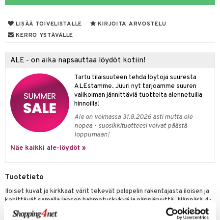
na/Äiti
O Minecraft
entarvikkeita
gformers
blarna
taleikit
kut
elut
kaus & imetys
us
LISÄÄ TOIVELISTALLE
KIRJOITA ARVOSTELU
GO Ninjago
ens Barn
ikat
tman
oleikit
eenvarjot
neuvot
istelu
nen
KERRO YSTÄVÄLLE
GO Speed Champions
ållan
kalut
libompa
opelit
iviteettilelut
mput
lalaput
keet
ALE - on aika napsauttaa löydöt kotiin!
GO Spidey
ffi Love
ney
elyvaunut
ten Huonekalut
ten aterimet
inkolasit
ta
Tartu tilaisuuteen tehdä löytöjä suuresta
O Super Heroes
mintahahmot
ney Prinsessat
ettävät lelut
tot
ka- & Säilytyslaatikot
ut ja lakit
ysitterit
isuus
ALEstamme. Juuri nyt tarjoamme suuren
valikoiman jännittäviä tuotteita alennetuilla
ic
eli
lytys
tipullot & Tarvikkeet
starvikkeita
uviltti
hinnoilla!
zen
Ale on voimassa 31.8.2026 asti mutta ole
gyn vaatteet
ipullot & Tarvikkeet
ut
iilit
nopea - suosikkituotteesi voivat päästä
mähäkkimies
loppumaan!
ut
ulelut & helistimet
Näe kaikki ale-löydöt »
ry Potter
apussit
uvajumppa
lo Kitty
Tuotetieto
.L.
Iloiset kuvat ja kirkkaat värit tekevät palapelin rakentajasta iloisen ja
mmi Lehmä
kehittävät samalla lapsen hahmotuskykyä ja näppäryyttä. Näppärä 4-
in-1-laatikko sisältää 4 palapeliä, joissa jokaisessa on 12 palaa.
le