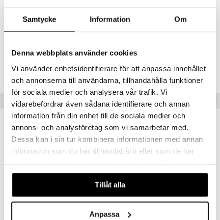
Mitat
: 14 x 20 cm.
umi
Muuta
Samtycke
Information
Om
le
3 v+
 Patrol
Denna webbplats använder cookies
Tuotenumero
pi Pitkätossu
Vi använder enhetsidentifierare för att anpassa innehållet
TTR86-1-XX
och annonserna till användarna, tillhandahålla funktioner
sa Possu
för sociala medier och analysera vår trafik. Vi
 MASKS
Vinkkejä sinulle
vidarebefordrar även sådana identifierare och annan
kemon
information från din enhet till de sociala medier och
annons- och analysföretag som vi samarbetar med.
ållan
Dessa kan i sin tur kombinera informationen med annan
er Mario
information som du har tillhandahållit eller som de har
samlat in när du har använt deras tjänster. Du godkänner
ru & Pesonen
våra cookies vid fortsatt användande av vår webbplats.
Tillåt alla
Anpassa