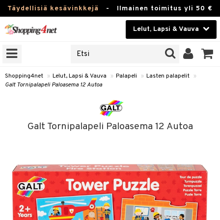
Täydellisiä kesävinkkejä
-
Ilmainen toimitus yli 50 €
Lelut, Lapsi & Vauva
ERKKEJÄ
Kauneudenhoito
JAT
UOTTEITA
Piilolinssit
Shopping4net
»
Lelut, Lapsi & Vauva
»
Palapeli
»
Lasten palapelit
»
Galt Tornipalapeli Paloasema 12 Autoa
Luontaistuotteet
u
Apteekki
lumateriaalit
Galt Tornipalapeli Paloasema 12 Autoa
atteet
lusetti
lukirjat
Fitness
pi
kirjat
t
Koti & Sisustus
gingsit
ut
rvikkeet
rjat
atteet & Sukat
lelut
Lelut, Lapsi & Vauva
luvaha
pelit
vot
Tuotemerkkejä
oradat
ja maalaa
et
t
alaa
Kampanjat
ot
 Real
otteet
it
lentereita
alaa