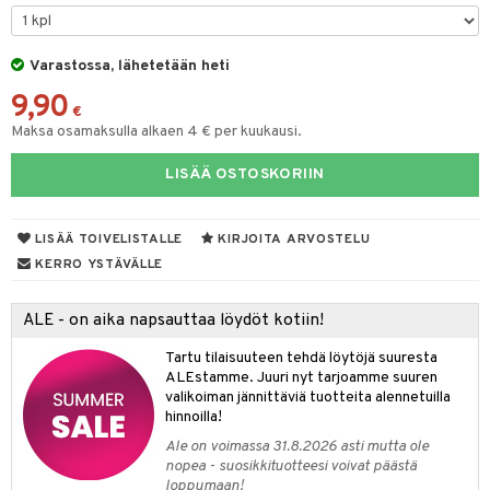
na/Äiti
O Minecraft
entarvikkeita
gformers
blarna
taleikit
kut
elut
kaus & imetys
us
GO Ninjago
ens Barn
Varastossa, lähetetään heti
ikat
tman
oleikit
eenvarjot
neuvot
istelu
nen
9,90
GO Speed Champions
ållan
kalut
libompa
opelit
iviteettilelut
mput
€
lalaput
keet
Maksa osamaksulla alkaen 4 € per kuukausi.
GO Spidey
ffi Love
ney
elyvaunut
ten Huonekalut
ten aterimet
inkolasit
ta
LISÄÄ OSTOSKORIIN
O Super Heroes
mintahahmot
ney Prinsessat
ettävät lelut
tot
ka- & Säilytyslaatikot
ut ja lakit
ysitterit
isuus
ic
eli
lytys
tipullot & Tarvikkeet
starvikkeita
uviltti
LISÄÄ TOIVELISTALLE
KIRJOITA ARVOSTELU
zen
gyn vaatteet
ipullot & Tarvikkeet
ut
iilit
KERRO YSTÄVÄLLE
mähäkkimies
ut
ulelut & helistimet
ALE - on aika napsauttaa löydöt kotiin!
ry Potter
apussit
uvajumppa
Tartu tilaisuuteen tehdä löytöjä suuresta
lo Kitty
ALEstamme. Juuri nyt tarjoamme suuren
valikoiman jännittäviä tuotteita alennetuilla
.L.
hinnoilla!
mmi Lehmä
Ale on voimassa 31.8.2026 asti mutta ole
nopea - suosikkituotteesi voivat päästä
le
loppumaan!