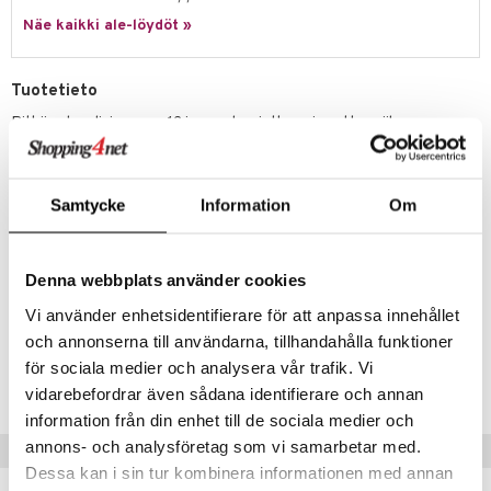
Näe kaikki ale-löydöt »
umi
le
Tuotetieto
 Patrol
Pitkä palapeli, jossa on 12 isoa palaa, jotka voi asettaa siihen
järjestykseen kuin haluaa! Aloita pohjapalasta ja valitse sitten mihin
pi Pitkätossu
järjestykseen laitat loput 10 palaa ennen kuin päätät kärkipalalla.
sa Possu
Paloasemasi näyttää erilaiselta joka kerta kootessasi sen!
Samtycke
Information
Om
Valmiiin palapelin koko on 18 x 108 cm ja isot palat sopivat pienille
 MASKS
lapsille.
kemon
Muuta
Denna webbplats använder cookies
ållan
2 v+
Vi använder enhetsidentifierare för att anpassa innehållet
er Mario
och annonserna till användarna, tillhandahålla funktioner
Tuotenumero
för sociala medier och analysera vår trafik. Vi
ru & Pesonen
TGA18-1-XX
vidarebefordrar även sådana identifierare och annan
information från din enhet till de sociala medier och
annons- och analysföretag som vi samarbetar med.
Vinkkejä sinulle
Dessa kan i sin tur kombinera informationen med annan