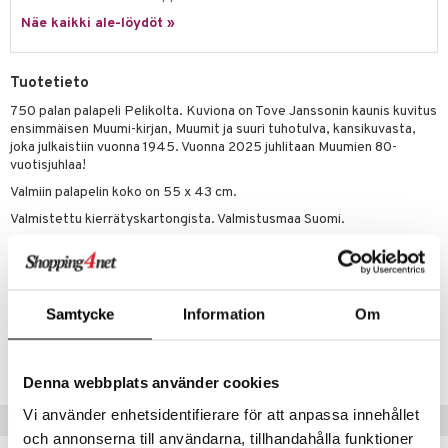
Näe kaikki ale-löydöt »
umi
le
Tuotetieto
 Patrol
750 palan palapeli Pelikolta. Kuviona on Tove Janssonin kaunis kuvitus
ensimmäisen Muumi-kirjan, Muumit ja suuri tuhotulva, kansikuvasta,
pi Pitkätossu
joka julkaistiin vuonna 1945. Vuonna 2025 juhlitaan Muumien 80-
sa Possu
vuotisjuhlaa!
Valmiin palapelin koko on 55 x 43 cm.
 MASKS
Valmistettu kierrätyskartongista. Valmistusmaa Suomi.
kemon
Muuta
ållan
3 vuotta+
er Mario
Samtycke
Information
Om
Tuotenumero
ru & Pesonen
TPE46-1-XX
Denna webbplats använder cookies
Vi använder enhetsidentifierare för att anpassa innehållet
Suositut tuotteet
och annonserna till användarna, tillhandahålla funktioner