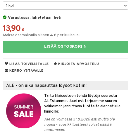
na/Äiti
O Minecraft
entarvikkeita
gformers
blarna
taleikit
kut
elut
kaus & imetys
us
GO Ninjago
ens Barn
Varastossa, lähetetään heti
ikat
tman
oleikit
eenvarjot
neuvot
istelu
nen
13,90
GO Speed Champions
ållan
kalut
libompa
opelit
iviteettilelut
mput
€
lalaput
keet
Maksa osamaksulla alkaen 4 € per kuukausi.
GO Spidey
ffi Love
ney
elyvaunut
ten Huonekalut
ten aterimet
inkolasit
ta
LISÄÄ OSTOSKORIIN
O Super Heroes
mintahahmot
ney Prinsessat
ettävät lelut
tot
ka- & Säilytyslaatikot
ut ja lakit
ysitterit
isuus
ic
eli
lytys
tipullot & Tarvikkeet
starvikkeita
uviltti
LISÄÄ TOIVELISTALLE
KIRJOITA ARVOSTELU
zen
gyn vaatteet
ipullot & Tarvikkeet
ut
iilit
KERRO YSTÄVÄLLE
mähäkkimies
ut
ulelut & helistimet
ALE - on aika napsauttaa löydöt kotiin!
ry Potter
apussit
uvajumppa
Tartu tilaisuuteen tehdä löytöjä suuresta
lo Kitty
ALEstamme. Juuri nyt tarjoamme suuren
valikoiman jännittäviä tuotteita alennetuilla
.L.
hinnoilla!
mmi Lehmä
Ale on voimassa 31.8.2026 asti mutta ole
nopea - suosikkituotteesi voivat päästä
le
loppumaan!