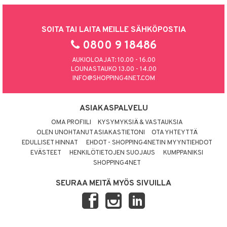
SOITA TAI LAITA MEILLE SÄHKÖPOSTIA
0800 9 18486
AUKIOLOAJAT: 10.00 - 16.00
LOUNASTAUKO 13.00 - 14.00
INFO@SHOPPING4NET.COM
ASIAKASPALVELU
OMA PROFIILI
KYSYMYKSIÄ & VASTAUKSIA
OLEN UNOHTANUT ASIAKASTIETONI
OTA YHTEYTTÄ
EDULLISET HINNAT
EHDOT - SHOPPING4NETIN MYYNTIEHDOT
EVÄSTEET
HENKILÖTIETOJEN SUOJAUS
KUMPPANIKSI
SHOPPING4NET
SEURAA MEITÄ MYÖS SIVUILLA