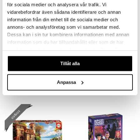
för sociala medier och analysera vår trafik. Vi
uutuus
vidarebefordrar även sådana identifierare och annan
information från din enhet till de sociala medier och
annons- och analysföretag som vi samarbetar med.
Dessa kan i sin tur kombinera informationen med annan
information som du har tillhandahållit eller som de har
samlat in när du har använt deras tjänster. Du godkänner
våra cookies vid fortsatt användande av vår webbplats.
Tillåt alla
Educa Palapeli 500 Palaa Jäätelö
Educa-palapeli 500 palaa Jäätelöauto
EDUCA
EDUCA
Anpassa
7,89
10,91
€
€
uutuus