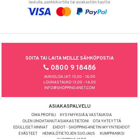
laskulla, pankkikortilla tai asiakastilin kautta
SOITA TAI LAITA MEILLE SÄHKÖPOSTIA
0800 9 18486
AUKIOLOAJAT: 10.00 - 16.00
LOUNASTAUKO 13.00 - 14.00
INFO@SHOPPING4NET.COM
ASIAKASPALVELU
OMA PROFIILI
KYSYMYKSIÄ & VASTAUKSIA
OLEN UNOHTANUT ASIAKASTIETONI
OTA YHTEYTTÄ
EDULLISET HINNAT
EHDOT - SHOPPING4NETIN MYYNTIEHDOT
EVÄSTEET
HENKILÖTIETOJEN SUOJAUS
KUMPPANIKSI