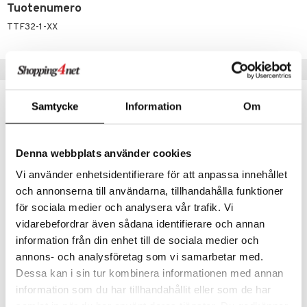
Tuotenumero
umi
TTF32-1-XX
le
 Patrol
Vinkkejä sinulle
pi Pitkätossu
Samtycke
Information
Om
sa Possu
 MASKS
Denna webbplats använder cookies
kemon
Vi använder enhetsidentifierare för att anpassa innehållet
ållan
och annonserna till användarna, tillhandahålla funktioner
er Mario
för sociala medier och analysera vår trafik. Vi
vidarebefordrar även sådana identifierare och annan
ru & Pesonen
information från din enhet till de sociala medier och
Palapeli 500 palaa Trefl Romanttinen Pariisi
Palapeli 500 palaa Trefl Suloinen Kissanpentu
TREFL
TREFL
annons- och analysföretag som vi samarbetar med.
Dessa kan i sin tur kombinera informationen med annan
10,90
10,91
€
€
information som du har tillhandahållit eller som de har
samlat in när du har använt deras tjänster. Du godkänner