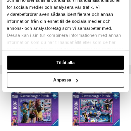
och annonserna till användarna, tillhandahålla funktioner
palapelielämyksen.
för sociala medier och analysera vår trafik. Vi
Mitat: halkaisija 52 cm.
vidarebefordrar även sådana identifierare och annan
Muuta
information från din enhet till de sociala medier och
n. 12 vuotta+
annons- och analysföretag som vi samarbetar med.
Dessa kan i sin tur kombinera informationen med annan
information som du har tillhandahållit eller som de har
Tuotenumero
samlat in när du har använt deras tjänster. Du godkänner
TRN37-1-XX
våra cookies vid fortsatt användande av vår webbplats.
Tillåt alla
Vinkkejä sinulle
Anpassa