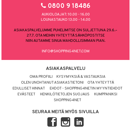
0800 9 18486
AUKIOLOAJAT: 10.00 - 16.00
LOUNASTAUKO 13.00 - 14.00
ASIAKASPALVELUMME PUHELIMITSE ON SULJETTUNA 29.6.–
27.7. OTA MEIHIN YHTEYTTÄ SÄHKÖPOSTITSE
NIIN AUTAMME SINUA MAHDOLLISIMMAN PIAN.
INFO@SHOPPING4NET.COM
ASIAKASPALVELU
OMA PROFIILI
KYSYMYKSIÄ & VASTAUKSIA
OLEN UNOHTANUT ASIAKASTIETONI
OTA YHTEYTTÄ
EDULLISET HINNAT
EHDOT - SHOPPING4NETIN MYYNTIEHDOT
EVÄSTEET
HENKILÖTIETOJEN SUOJAUS
KUMPPANIKSI
SHOPPING4NET
SEURAA MEITÄ MYÖS SIVUILLA