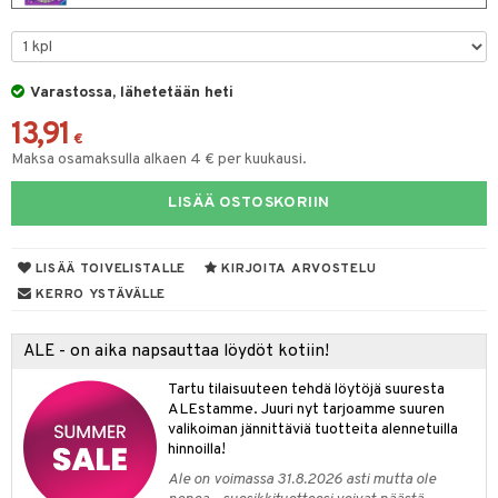
na/Äiti
O Minecraft
entarvikkeita
gformers
blarna
taleikit
kut
elut
kaus & imetys
us
GO Ninjago
ens Barn
ikat
tman
oleikit
eenvarjot
neuvot
istelu
nen
Varastossa, lähetetään heti
GO Speed Champions
ållan
kalut
libompa
opelit
iviteettilelut
mput
lalaput
keet
13,91
GO Spidey
€
ffi Love
ney
elyvaunut
ten Huonekalut
ten aterimet
inkolasit
ta
Maksa osamaksulla alkaen 4 € per kuukausi.
O Super Heroes
mintahahmot
ney Prinsessat
ettävät lelut
tot
ka- & Säilytyslaatikot
ut ja lakit
ysitterit
isuus
LISÄÄ OSTOSKORIIN
ic
eli
lytys
tipullot & Tarvikkeet
starvikkeita
uviltti
zen
gyn vaatteet
ipullot & Tarvikkeet
ut
iilit
LISÄÄ TOIVELISTALLE
KIRJOITA ARVOSTELU
KERRO YSTÄVÄLLE
mähäkkimies
ut
ulelut & helistimet
ry Potter
apussit
uvajumppa
ALE - on aika napsauttaa löydöt kotiin!
lo Kitty
Tartu tilaisuuteen tehdä löytöjä suuresta
ALEstamme. Juuri nyt tarjoamme suuren
.L.
valikoiman jännittäviä tuotteita alennetuilla
hinnoilla!
mmi Lehmä
Ale on voimassa 31.8.2026 asti mutta ole
le