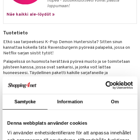
nopea - suosikkituotteesi voivat päästä
loppumaan!
umi
Näe kaikki ale-löydöt »
le
 Patrol
Tuotetieto
pi Pitkätossu
Etkö saa tarpeeksesi K-Pop Demon Huntersista? Sitten sinun
kannattaa kokeilla tätä Ravensburgerin pyöreää palapeliä, jossa on
sa Possu
Netflix-sarjan siistit tytöt!
Palapelissä on huomiota herättävä pyöreä muoto ja se toimitetaan
 MASKS
julisteen kanssa, jossa ovat sankarisi, ja jonka voit laittaa
kemon
huoneeseesi. Täydellinen paketti kaikille sarjafaneille ja
palapeliharrastajille!
ållan
Ravensburgerin palapelit ovat synonyymi palapelinautinnolle premium-
er Mario
laadulla. Ne perustuvat vuosikymmenten kokemukseen palapelien
valmistuksesta ja korkeisiin vaatimuksiin materiaalien, aiheiden ja
Samtycke
Information
Om
ru & Pesonen
suunnittelun suhteen.
Tyypilliset palapelin palat valmistetaan stanssityökaluilla, jotka
valmistetaan edelleen äärimmäisellä tarkkuudella Ravensburgissa,
Denna webbplats använder cookies
Oberschwabenissa. Tämä intohimo laatuun, yksityiskohtien
huomioiminen ja valtava valikoima aiheita tekevät Ravensburgerin
Vi använder enhetsidentifierare för att anpassa innehållet
palapeleistä niin ainutlaatuisia ja takaavat unohtumattoman