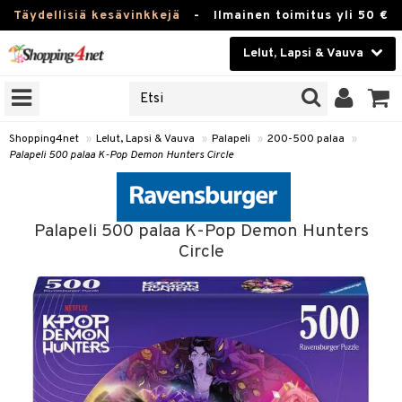
Täydellisiä kesävinkkejä
-
Ilmainen toimitus yli 50 €
Lelut, Lapsi & Vauva
ERKKEJÄ
Kauneudenhoito
JAT
UOTTEITA
Piilolinssit
Shopping4net
»
Lelut, Lapsi & Vauva
»
Palapeli
»
200-500 palaa
»
Palapeli 500 palaa K-Pop Demon Hunters Circle
Luontaistuotteet
u
Apteekki
lumateriaalit
Palapeli 500 palaa K-Pop Demon Hunters
atteet
lusetti
lukirjat
Fitness
Circle
pi
kirjat
t
Koti & Sisustus
gingsit
ut
rvikkeet
rjat
atteet & Sukat
lelut
Lelut, Lapsi & Vauva
luvaha
pelit
vot
Tuotemerkkejä
oradat
ja maalaa
et
t
alaa
Kampanjat
ot
 Real
otteet
it
lentereita
alaa