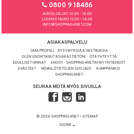
0800 9 18486
AUKIOLOAJAT: 10.00 - 16.00
LOUNASTAUKO 13.00 - 14.00
INFO@SHOPPING4NET.COM
ASIAKASPALVELU
OMA PROFIILI
KYSYMYKSIÄ & VASTAUKSIA
OLEN UNOHTANUT ASIAKASTIETONI
OTA YHTEYTTÄ
EDULLISET HINNAT
EHDOT - SHOPPING4NETIN MYYNTIEHDOT
EVÄSTEET
HENKILÖTIETOJEN SUOJAUS
KUMPPANIKSI
SHOPPING4NET
SEURAA MEITÄ MYÖS SIVUILLA
© 2026 SHOPPING4NET
•
SITEMAP
SUOMI