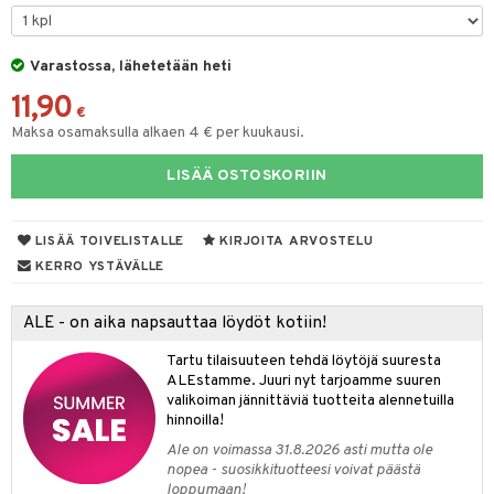
na/Äiti
O Minecraft
entarvikkeita
gformers
blarna
taleikit
kut
elut
kaus & imetys
us
GO Ninjago
ens Barn
Varastossa, lähetetään heti
ikat
tman
oleikit
eenvarjot
neuvot
istelu
nen
11,90
GO Speed Champions
ållan
kalut
libompa
opelit
iviteettilelut
mput
€
lalaput
keet
Maksa osamaksulla alkaen 4 € per kuukausi.
GO Spidey
ffi Love
ney
elyvaunut
ten Huonekalut
ten aterimet
inkolasit
ta
LISÄÄ OSTOSKORIIN
O Super Heroes
mintahahmot
ney Prinsessat
ettävät lelut
tot
ka- & Säilytyslaatikot
ut ja lakit
ysitterit
isuus
ic
eli
lytys
tipullot & Tarvikkeet
starvikkeita
uviltti
LISÄÄ TOIVELISTALLE
KIRJOITA ARVOSTELU
zen
gyn vaatteet
ipullot & Tarvikkeet
ut
iilit
KERRO YSTÄVÄLLE
mähäkkimies
ut
ulelut & helistimet
ALE - on aika napsauttaa löydöt kotiin!
ry Potter
apussit
uvajumppa
Tartu tilaisuuteen tehdä löytöjä suuresta
lo Kitty
ALEstamme. Juuri nyt tarjoamme suuren
valikoiman jännittäviä tuotteita alennetuilla
.L.
hinnoilla!
mmi Lehmä
Ale on voimassa 31.8.2026 asti mutta ole
nopea - suosikkituotteesi voivat päästä
le
loppumaan!