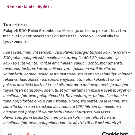
Näe kaikki ale-löydöt »
umi
le
Tuotetieto
 Patrol
Palapeli 500 Palaa Greenhouse Mornings on hieno palapeli kuvaten
maalausta viheriöivässä kasvihuoneessa, jossa voi kahvitella tai
pi Pitkätossu
työskennellä.
sa Possu
Koe täydellinen yhteensopivuus! Ravensburger tarjoaa kaikille jotain –
500 palan palapeleistä maailman suurimpiin 40 320 palaisiin – ja
 MASKS
kaikkea siltä väliltä! Valitse eri aiheiden välillä; luonto, monumentti,
taideteos, historia, kartat, eläimet ym. – jokainen värikäs aihe on
kemon
valmistettu korkealuokkaisesta materiaalista ja erikoiskehitellyt välineet
takaavat laadukkaan palapelielämyksen. Kun olet kokeillut extra-
ållan
paksua kestävää kartonkia, sekoittumatonta pellavapaperia ja palojen
täydellisen palasopivuuden, tulet ymmärtämään miksi Ravensburger on
er Mario
maailman johtavin palapelimerkki. Ravensburger-palapeli on hauska
ru & Pesonen
tapa harjoituttaa aivoja vahvistamalla loogista ajattelua ja lähimuistia,
samalla kun se on hauskaa! Jo vuodesta 1891 lähtien on maailman
hienoimmat palapelit valmistettu Ravensburgissa, Saksassa.
Ravensburgerin keskittyminen yksityiskohtiin on tehnyt heistä
maailman johtavan palapelimerkin! He käyttävät erikoiskehiteltyä
extra-paksua kartonkia yhdessä hienon pellavapaperin kanssa
saadakseen sekoittumattoman palapelipala, laadulla jonka sekä näkee