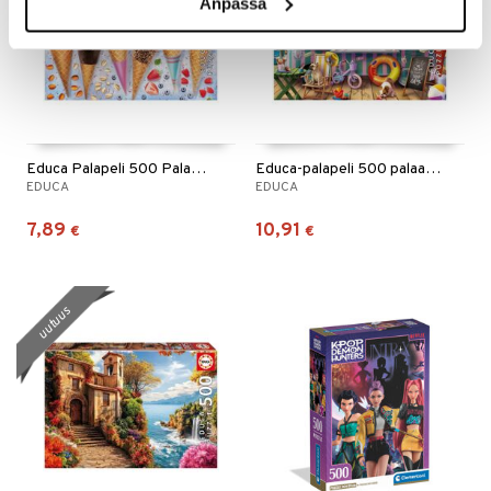
Anpassa
Educa Palapeli 500 Palaa Jäätelö
Educa-palapeli 500 palaa Jäätelöauto
EDUCA
EDUCA
7,89
10,91
€
€
uutuus