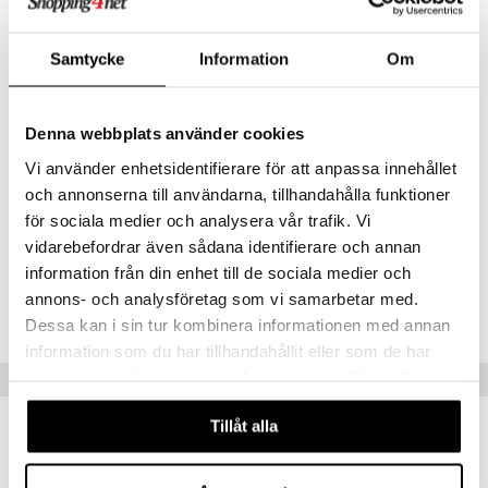
että tuntee. Teräksiset leikkuukoneet ovat käsin suunnitellut ja
valmistetut. Näin taataan, ettei ole kahta samanlaista palaa ja palojen
täydellinen yhteensopivuus. Nauti Ravensburger-laadusta tämän
Samtycke
Information
Om
perheaktiviteetin parissa!
Muuta
Ikäsuositus: 10+
Denna webbplats använder cookies
Vi använder enhetsidentifierare för att anpassa innehållet
och annonserna till användarna, tillhandahålla funktioner
för sociala medier och analysera vår trafik. Vi
vidarebefordrar även sådana identifierare och annan
information från din enhet till de sociala medier och
Tuotenumero
annons- och analysföretag som vi samarbetar med.
TA180-1-XX
Dessa kan i sin tur kombinera informationen med annan
information som du har tillhandahållit eller som de har
samlat in när du har använt deras tjänster. Du godkänner
Suositut tuotteet
våra cookies vid fortsatt användande av vår webbplats.
Tillåt alla
uutuus