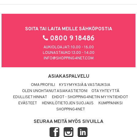
SOITA TAI LAITA MEILLE SÄHKÖPOSTIA
0800 9 18486
AUKIOLOAJAT: 10.00 - 16.00
LOUNASTAUKO 13.00 - 14.00
INFO@SHOPPING4NET.COM
ASIAKASPALVELU
OMA PROFIILI
KYSYMYKSIÄ & VASTAUKSIA
OLEN UNOHTANUT ASIAKASTIETONI
OTA YHTEYTTÄ
EDULLISET HINNAT
EHDOT - SHOPPING4NETIN MYYNTIEHDOT
EVÄSTEET
HENKILÖTIETOJEN SUOJAUS
KUMPPANIKSI
SHOPPING4NET
SEURAA MEITÄ MYÖS SIVUILLA