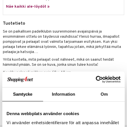
Näe kaikki ale-löydöt »
umi
le
Tuotetieto
 Patrol
Se on paikallisen padelklubin suurenmoinen avajaispäivä ja
ensimmäinen ottelu on täydessä vauhdissa! Yleisö hurraa, ilmapallot
pi Pitkätossu
pomppivat ja pelaajat ovat valmiita tarjoamaan esityksen. Kun yksi
sa Possu
pelaaja tekee elämänsä lyönnin, tapahtuu jotain, mikä järkyttää muita
pelaajia ja katsojia…
 MASKS
Yritä kuvitella, mitä pelaajat ovat nähneet, mikä on saanut heidät
hämmästymään. Se on se kuva, jonka sinun tulee koota!
kemon
Koottu palapeli mittaa: noin 68 x 49 cm.
ållan
Muuta
er Mario
noin 12 vuotta+
Samtycke
Information
Om
ru & Pesonen
Tuotenumero
TJU83-1-XX
Denna webbplats använder cookies
Vi använder enhetsidentifierare för att anpassa innehållet