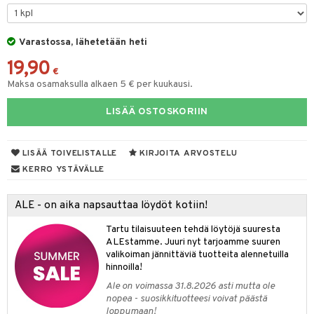
na/Äiti
O Minecraft
entarvikkeita
gformers
blarna
taleikit
kut
elut
kaus & imetys
us
GO Ninjago
ens Barn
Varastossa, lähetetään heti
ikat
tman
oleikit
eenvarjot
neuvot
istelu
nen
19,90
GO Speed Champions
ållan
kalut
libompa
opelit
iviteettilelut
mput
€
lalaput
keet
Maksa osamaksulla alkaen 5 € per kuukausi.
GO Spidey
ffi Love
ney
elyvaunut
ten Huonekalut
ten aterimet
inkolasit
ta
LISÄÄ OSTOSKORIIN
O Super Heroes
mintahahmot
ney Prinsessat
ettävät lelut
tot
ka- & Säilytyslaatikot
ut ja lakit
ysitterit
isuus
ic
eli
lytys
tipullot & Tarvikkeet
starvikkeita
uviltti
LISÄÄ TOIVELISTALLE
KIRJOITA ARVOSTELU
zen
gyn vaatteet
ipullot & Tarvikkeet
ut
iilit
KERRO YSTÄVÄLLE
mähäkkimies
ut
ulelut & helistimet
ALE - on aika napsauttaa löydöt kotiin!
ry Potter
apussit
uvajumppa
Tartu tilaisuuteen tehdä löytöjä suuresta
lo Kitty
ALEstamme. Juuri nyt tarjoamme suuren
valikoiman jännittäviä tuotteita alennetuilla
.L.
hinnoilla!
mmi Lehmä
Ale on voimassa 31.8.2026 asti mutta ole
nopea - suosikkituotteesi voivat päästä
le
loppumaan!