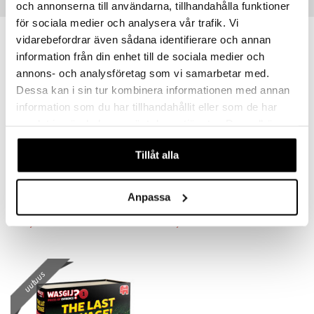
Vinkkejä sinulle
och annonserna till användarna, tillhandahålla funktioner
för sociala medier och analysera vår trafik. Vi
vidarebefordrar även sådana identifierare och annan
uutuus
uutuus
information från din enhet till de sociala medier och
annons- och analysföretag som vi samarbetar med.
Dessa kan i sin tur kombinera informationen med annan
information som du har tillhandahållit eller som de har
samlat in när du har använt deras tjänster. Du godkänner
våra cookies vid fortsatt användande av vår webbplats.
Tillåt alla
Wasgij Destiny 31 Home Delivery!
Wasgij Mystery 31 Gender Reveal!
WASGIJ
WASGIJ
Anpassa
19,90
19,90
€
€
uutuus