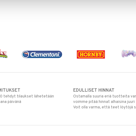
MITUKSET
EDULLISET HINNAT
00 tehdyt tilaukset lähetetään
Ostamalla suuria eriä tuotteita 
mana päivänä
voimme pitää hinnat alhaisina juuri
Voit olla varma, että teet löytöjä 