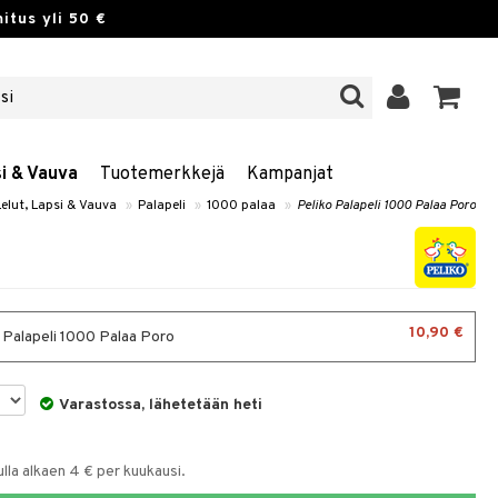
itus yli 50 €
si & Vauva
Tuotemerkkejä
Kampanjat
Lelut, Lapsi & Vauva
»
Palapeli
»
1000 palaa
»
Peliko Palapeli 1000 Palaa Poro
10,90 €
 Palapeli 1000 Palaa Poro
Varastossa, lähetetään heti
la alkaen 4 € per kuukausi.