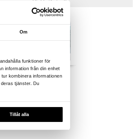
Vinkkejä sinulle
Om
andahålla funktioner för
n information från din enhet
li 1000
Peliko Palapeli 1000
 tur kombinera informationen
erhe
Palaa Revontulet
PELIKO
 deras tjänster. Du
10,90
€
Tillåt alla