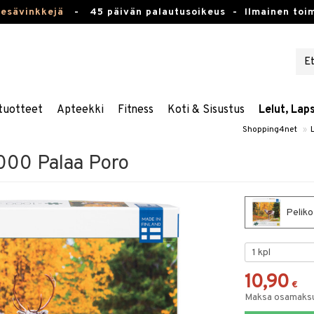
kesävinkkejä
-
45 päivän palautusoikeus -
Ilmainen toim
tuotteet
Apteekki
Fitness
Koti & Sisustus
Lelut, Lap
Shopping4net
»
1000 Palaa Poro
Peliko
10,90
€
Maksa osamaksul