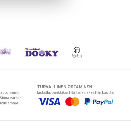
TURVALLINEN OSTAMINEN
varastoomme
laskulla, pankkikortilla tai asiakastilin kautta
 Sinua varten!
sivuillamme.