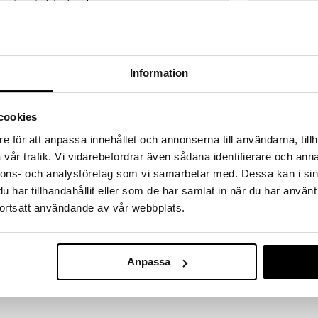
a löydöt kotiin!
isuuteen tehdä löytöjä suuresta ALEstamme. Juuri
mme suuren valikoiman jännittäviä tuotteita
a hinnoilla!
Information
massa 31.8.2026 asti mutta ole nopea -
otteesi voivat päästä loppumaan!
i ale-löydöt »
cookies
e för att anpassa innehållet och annonserna till användarna, tillh
vår trafik. Vi vidarebefordrar även sådana identifierare och anna
Peliko Palape
jossa on talviasuinen metsä, taustalla kauniisti
nnons- och analysföretag som vi samarbetar med. Dessa kan i sin
Palaa Karhup
PELIKO
har tillhandahållit eller som de har samlat in när du har använt
uolellisesti valitut aiheet pohjoismaiseen muotoiluun
10,90
ortsatt användande av vår webbplats.
€
hetkiä, joista jokainen voi löytää jotain sopivaa.
ta - niitä voi koota yksin, perheen ja ystävien kanssa
pahvista ja kootun palapelin koko on 68 x 48 cm.
Anpassa