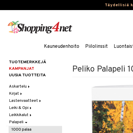
Täydellisiä 
Kauneudenhoito
Piilolinssit
Luontais
TUOTEMERKKEJÄ
Peliko Palapeli 
KAMPANJAT
UUSIA TUOTTEITA
Askartelu
Kirjat
Askartelumateriaalit
Lastenvaatteet
Askartelusetti
Askartelukirjat
Leiki & Opi
Helmet
Maalauskirjat
Alaosat
Leikkikalut
Koulutarvikkeet
Päiväkirjat
Alusvaatteet & Sukat
Opetuslelut
Leggingsit
Palapeli
Muovailuvaha
Kengät
Oppimispelit
Ajoneuvot
Piirrä ja maalaa
Mekot
Soittimet
Eläimet
Autoradat
1000 palaa