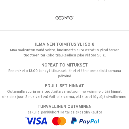
ILMAINEN TOIMITUS YLI 50 €
Aina maksuton vaihtoehto, huolimatta siitä ostatko yksittäisen
tuotteen tai koko tilauksellesi joka ylittää 50 €.
NOPEAT TOIMITUKSET
Ennen kello 13.00 tehdyt tilaukset lähetetään normaalisti samana
päivänä
EDULLISET HINNAT
Ostamalla suuria eriä tuotteita varastoomme voimme pitää hinnat
alhaisina juuri Sinua varten! Voit olla varma, että teet löytöjä sivuillamme.
TURVALLINEN OSTAMINEN
laskulla, pankkikortilla tai asiakastilin kautta