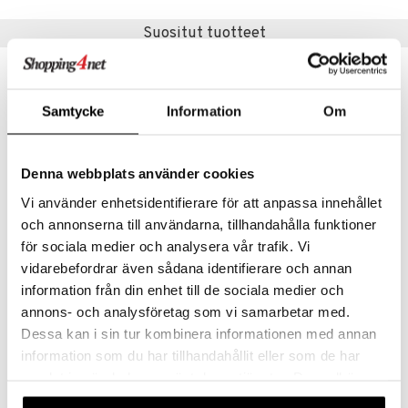
umi
Suositut tuotteet
le
 Patrol
Samtycke
Information
Om
pi Pitkätossu
sa Possu
Denna webbplats använder cookies
 MASKS
Vi använder enhetsidentifierare för att anpassa innehållet
kemon
och annonserna till användarna, tillhandahålla funktioner
ållan
för sociala medier och analysera vår trafik. Vi
1000 palan palapeli CB Juoksevat hevoset
1000 palan palapeli JvH Christmas Mall
vidarebefordrar även sådana identifierare och annan
er Mario
CLEMENTONI
JAN VAN HAASTEREN
information från din enhet till de sociala medier och
ru & Pesonen
annons- och analysföretag som vi samarbetar med.
11,90
18,90
€
€
Dessa kan i sin tur kombinera informationen med annan
information som du har tillhandahållit eller som de har
samlat in när du har använt deras tjänster. Du godkänner
våra cookies vid fortsatt användande av vår webbplats.