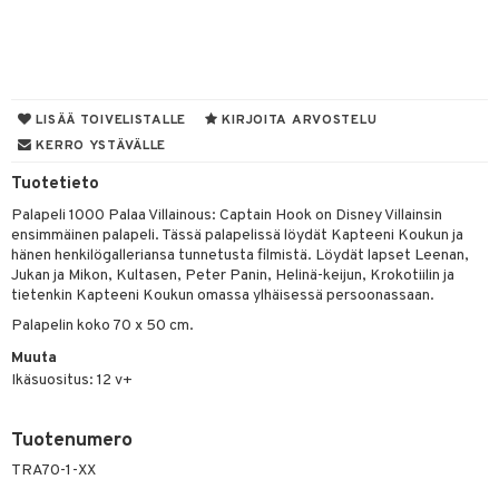
na/Äiti
O Minecraft
entarvikkeita
gformers
blarna
taleikit
kut
elut
kaus & imetys
us
GO Ninjago
ens Barn
ikat
tman
oleikit
eenvarjot
neuvot
istelu
nen
GO Speed Champions
ållan
kalut
libompa
opelit
iviteettilelut
mput
lalaput
keet
LISÄÄ TOIVELISTALLE
KIRJOITA ARVOSTELU
GO Spidey
ffi Love
KERRO YSTÄVÄLLE
ney
elyvaunut
ten Huonekalut
ten aterimet
inkolasit
ta
O Super Heroes
mintahahmot
Tuotetieto
ney Prinsessat
ettävät lelut
tot
ka- & Säilytyslaatikot
ut ja lakit
ysitterit
isuus
Palapeli 1000 Palaa Villainous: Captain Hook on Disney Villainsin
ic
eli
lytys
tipullot & Tarvikkeet
starvikkeita
uviltti
ensimmäinen palapeli. Tässä palapelissä löydät Kapteeni Koukun ja
hänen henkilögalleriansa tunnetusta filmistä. Löydät lapset Leenan,
zen
gyn vaatteet
ipullot & Tarvikkeet
ut
iilit
Jukan ja Mikon, Kultasen, Peter Panin, Helinä-keijun, Krokotiilin ja
tietenkin Kapteeni Koukun omassa ylhäisessä persoonassaan.
mähäkkimies
ut
ulelut & helistimet
Palapelin koko 70 x 50 cm.
ry Potter
apussit
uvajumppa
Muuta
lo Kitty
Ikäsuositus: 12 v+
.L.
Tuotenumero
mmi Lehmä
TRA70-1-XX
le