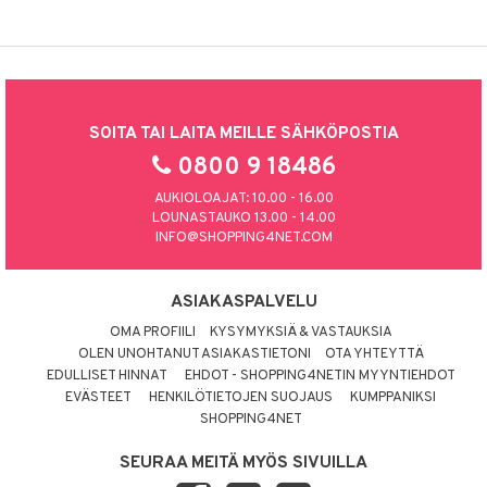
SOITA TAI LAITA MEILLE SÄHKÖPOSTIA
0800 9 18486
AUKIOLOAJAT: 10.00 - 16.00
LOUNASTAUKO 13.00 - 14.00
INFO@SHOPPING4NET.COM
ASIAKASPALVELU
OMA PROFIILI
KYSYMYKSIÄ & VASTAUKSIA
OLEN UNOHTANUT ASIAKASTIETONI
OTA YHTEYTTÄ
EDULLISET HINNAT
EHDOT - SHOPPING4NETIN MYYNTIEHDOT
EVÄSTEET
HENKILÖTIETOJEN SUOJAUS
KUMPPANIKSI
SHOPPING4NET
SEURAA MEITÄ MYÖS SIVUILLA