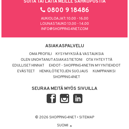
SOITA TAI LAITA MEILLE SÄHKÖPOSTIA
0800 9 18486
AUKIOLOAJAT: 10.00 - 16.00
LOUNASTAUKO 13.00 - 14.00
INFO@SHOPPING4NET.COM
ASIAKASPALVELU
OMA PROFIILI
KYSYMYKSIÄ & VASTAUKSIA
OLEN UNOHTANUT ASIAKASTIETONI
OTA YHTEYTTÄ
EDULLISET HINNAT
EHDOT - SHOPPING4NETIN MYYNTIEHDOT
EVÄSTEET
HENKILÖTIETOJEN SUOJAUS
KUMPPANIKSI
SHOPPING4NET
SEURAA MEITÄ MYÖS SIVUILLA
© 2026 SHOPPING4NET
•
SITEMAP
SUOMI