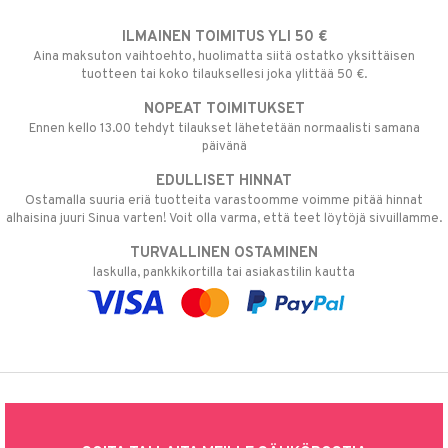
ILMAINEN TOIMITUS YLI 50 €
Aina maksuton vaihtoehto, huolimatta siitä ostatko yksittäisen
tuotteen tai koko tilauksellesi joka ylittää 50 €.
NOPEAT TOIMITUKSET
Ennen kello 13.00 tehdyt tilaukset lähetetään normaalisti samana
päivänä
EDULLISET HINNAT
Ostamalla suuria eriä tuotteita varastoomme voimme pitää hinnat
alhaisina juuri Sinua varten! Voit olla varma, että teet löytöjä sivuillamme.
TURVALLINEN OSTAMINEN
laskulla, pankkikortilla tai asiakastilin kautta