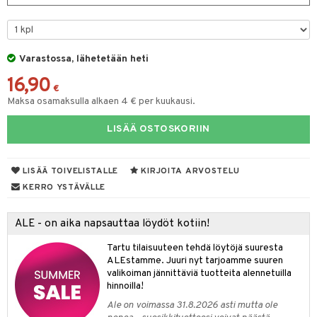
na/Äiti
O Minecraft
entarvikkeita
gformers
blarna
taleikit
kut
elut
kaus & imetys
us
GO Ninjago
ens Barn
ikat
tman
oleikit
eenvarjot
neuvot
istelu
nen
Varastossa, lähetetään heti
GO Speed Champions
ållan
kalut
libompa
opelit
iviteettilelut
mput
lalaput
keet
16,90
GO Spidey
€
ffi Love
ney
elyvaunut
ten Huonekalut
ten aterimet
inkolasit
ta
Maksa osamaksulla alkaen 4 € per kuukausi.
O Super Heroes
mintahahmot
ney Prinsessat
ettävät lelut
tot
ka- & Säilytyslaatikot
ut ja lakit
ysitterit
isuus
LISÄÄ OSTOSKORIIN
ic
eli
lytys
tipullot & Tarvikkeet
starvikkeita
uviltti
zen
gyn vaatteet
ipullot & Tarvikkeet
ut
iilit
LISÄÄ TOIVELISTALLE
KIRJOITA ARVOSTELU
KERRO YSTÄVÄLLE
mähäkkimies
ut
ulelut & helistimet
ry Potter
apussit
uvajumppa
ALE - on aika napsauttaa löydöt kotiin!
lo Kitty
Tartu tilaisuuteen tehdä löytöjä suuresta
ALEstamme. Juuri nyt tarjoamme suuren
.L.
valikoiman jännittäviä tuotteita alennetuilla
hinnoilla!
mmi Lehmä
Ale on voimassa 31.8.2026 asti mutta ole
le