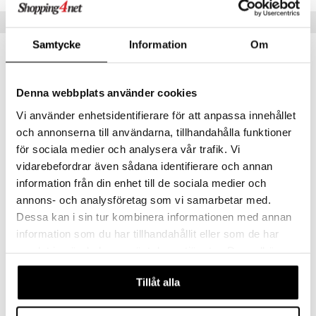
Vinkkejä sinulle
Samtycke
Information
Om
Denna webbplats använder cookies
Vi använder enhetsidentifierare för att anpassa innehållet
och annonserna till användarna, tillhandahålla funktioner
för sociala medier och analysera vår trafik. Vi
vidarebefordrar även sådana identifierare och annan
information från din enhet till de sociala medier och
annons- och analysföretag som vi samarbetar med.
1000 palan palapeli - Taianomainen peura
1000 palan palapeli Koirankävelyttäjä
RAVENSBURGER
RAVENSBURGER
Dessa kan i sin tur kombinera informationen med annan
information som du har tillhandahållit eller som de har
15,90
14,90
€
€
samlat in när du har använt deras tjänster. Du godkänner
våra cookies vid fortsatt användande av vår webbplats.
Tillåt alla