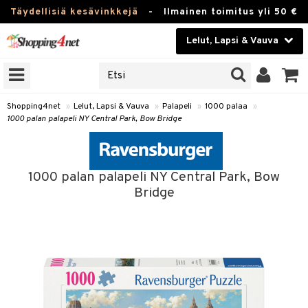
Täydellisiä kesävinkkejä
-
Ilmainen toimitus yli 50 €
Lelut, Lapsi & Vauva
ERKKEJÄ
Kauneudenhoito
JAT
UOTTEITA
Piilolinssit
Shopping4net
»
Lelut, Lapsi & Vauva
»
Palapeli
»
1000 palaa
»
1000 palan palapeli NY Central Park, Bow Bridge
Luontaistuotteet
u
Apteekki
lumateriaalit
1000 palan palapeli NY Central Park, Bow
atteet
lusetti
lukirjat
Fitness
Bridge
pi
kirjat
t
Koti & Sisustus
gingsit
ut
rvikkeet
rjat
atteet & Sukat
lelut
Lelut, Lapsi & Vauva
luvaha
pelit
vot
Tuotemerkkejä
oradat
ja maalaa
et
t
alaa
Kampanjat
ot
 Real
otteet
it
lentereita
alaa