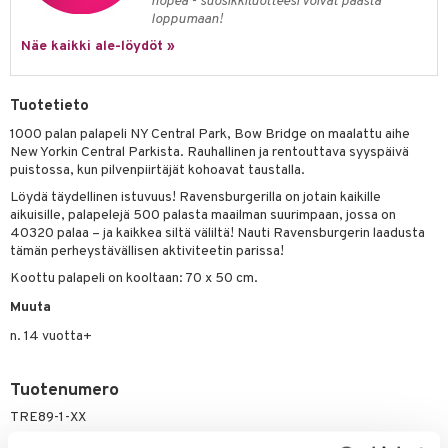
nopea - suosikkituotteesi voivat päästä
loppumaan!
umi
Näe kaikki ale-löydöt »
le
 Patrol
Tuotetieto
pi Pitkätossu
1000 palan palapeli NY Central Park, Bow Bridge on maalattu aihe
New Yorkin Central Parkista. Rauhallinen ja rentouttava syyspäivä
sa Possu
puistossa, kun pilvenpiirtäjät kohoavat taustalla.
Löydä täydellinen istuvuus! Ravensburgerilla on jotain kaikille
 MASKS
aikuisille, palapelejä 500 palasta maailman suurimpaan, jossa on
kemon
40320 palaa – ja kaikkea siltä väliltä! Nauti Ravensburgerin laadusta
tämän perheystävällisen aktiviteetin parissa!
ållan
Koottu palapeli on kooltaan: 70 x 50 cm.
er Mario
Muuta
ru & Pesonen
n. 14 vuotta+
Tuotenumero
TRE89-1-XX