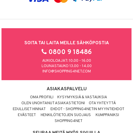
SOITA TAI LAITA MEILLE SÄHKÖPOSTIA
0800 9 18486
AUKIOLOAJAT: 10.00 - 16.00
LOUNASTAUKO 13.00 - 14.00
INFO@SHOPPING4NET.COM
ASIAKASPALVELU
OMA PROFIILI
KYSYMYKSIÄ & VASTAUKSIA
OLEN UNOHTANUT ASIAKASTIETONI
OTA YHTEYTTÄ
EDULLISET HINNAT
EHDOT - SHOPPING4NETIN MYYNTIEHDOT
EVÄSTEET
HENKILÖTIETOJEN SUOJAUS
KUMPPANIKSI
SHOPPING4NET
SEURAA MEITÄ MYÖS SIVUILLA