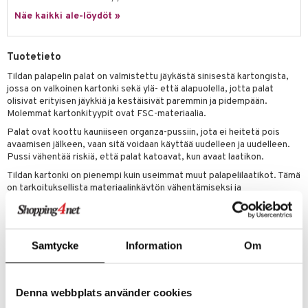
Näe kaikki ale-löydöt »
umi
le
Tuotetieto
 Patrol
Tildan palapelin palat on valmistettu jäykästä sinisestä kartongista,
jossa on valkoinen kartonki sekä ylä- että alapuolella, jotta palat
pi Pitkätossu
olisivat erityisen jäykkiä ja kestäisivät paremmin ja pidempään.
sa Possu
Molemmat kartonkityypit ovat FSC-materiaalia.
Palat ovat koottu kauniiseen organza-pussiin, jota ei heitetä pois
 MASKS
avaamisen jälkeen, vaan sitä voidaan käyttää uudelleen ja uudelleen.
Pussi vähentää riskiä, että palat katoavat, kun avaat laatikon.
kemon
Tildan kartonki on pienempi kuin useimmat muut palapelilaatikot. Tämä
ållan
on tarkoituksellista materiaalinkäytön vähentämiseksi ja
kuljetusvaikutusten vähentämiseksi, mikä vähentää
er Mario
ympäristövaikutuksia.
ru & Pesonen
Palapelin mitat
: 70 x 50 cm.
Samtycke
Information
Om
Pakkauksen mitat
: P 32 x L 24 x K 5,5 cm.
Tuotenumero
Denna webbplats använder cookies
TTI49-1-XX