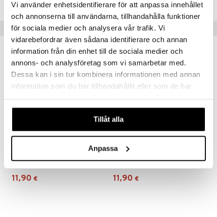
Vi använder enhetsidentifierare för att anpassa innehållet
och annonserna till användarna, tillhandahålla funktioner
för sociala medier och analysera vår trafik. Vi
Vinkkejä sinulle
vidarebefordrar även sådana identifierare och annan
information från din enhet till de sociala medier och
annons- och analysföretag som vi samarbetar med.
Dessa kan i sin tur kombinera informationen med annan
information som du har tillhandahållit eller som de har
samlat in när du har använt deras tjänster. Du godkänner
våra cookies vid fortsatt användande av vår webbplats.
Tillåt alla
Anpassa
Palapeli 1000 Palaa Drinkit
Palapeli 1000 Palaa Puutarhatyöt
TILDAS
TILDAS
11,90
11,90
€
€