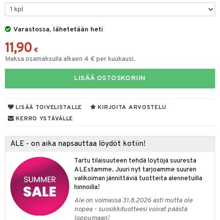
na/Äiti
O Minecraft
entarvikkeita
gformers
blarna
taleikit
kut
elut
kaus & imetys
us
GO Ninjago
ens Barn
Varastossa, lähetetään heti
ikat
tman
oleikit
eenvarjot
neuvot
istelu
nen
11,90
GO Speed Champions
ållan
kalut
libompa
opelit
iviteettilelut
mput
€
lalaput
keet
Maksa osamaksulla alkaen 4 € per kuukausi.
GO Spidey
ffi Love
ney
elyvaunut
ten Huonekalut
ten aterimet
inkolasit
ta
LISÄÄ OSTOSKORIIN
O Super Heroes
mintahahmot
ney Prinsessat
ettävät lelut
tot
ka- & Säilytyslaatikot
ut ja lakit
ysitterit
isuus
ic
eli
lytys
tipullot & Tarvikkeet
starvikkeita
uviltti
LISÄÄ TOIVELISTALLE
KIRJOITA ARVOSTELU
zen
gyn vaatteet
ipullot & Tarvikkeet
ut
iilit
KERRO YSTÄVÄLLE
mähäkkimies
ut
ulelut & helistimet
ALE - on aika napsauttaa löydöt kotiin!
ry Potter
apussit
uvajumppa
Tartu tilaisuuteen tehdä löytöjä suuresta
lo Kitty
ALEstamme. Juuri nyt tarjoamme suuren
valikoiman jännittäviä tuotteita alennetuilla
.L.
hinnoilla!
mmi Lehmä
Ale on voimassa 31.8.2026 asti mutta ole
nopea - suosikkituotteesi voivat päästä
le
loppumaan!