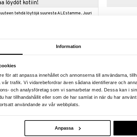
a löydöt kotiin!
isuuteen tehdä löytöjä suuresta ALEstamme. Juuri
mme suuren valikoiman jännittäviä tuotteita
a hinnoilla!
massa 31.8.2026 asti mutta ole nopea -
otteesi voivat päästä loppumaan!
i ale-löydöt »
Information
cookies
1000 palan pal
eus Eurographicsin 1000 palan palapelillä Kolme
e för att anpassa innehållet och annonserna till användarna, tillh
Joulukoristee
il Studiosin kiehtovan taideteoksen. Tämä
EUROGRAPHIC
vår trafik. Vi vidarebefordrar även sådana identifierare och anna
 viisasta miestä matkalla kimaltelevan, tähtikirkkaan
18,90
 opastamana kunnioittamaan vastasyntynyttä
nnons- och analysföretag som vi samarbetar med. Dessa kan i sin
€
ta aavikkomaisemaa vasten hehkuva jouluseimi
har tillhandahållit eller som de har samlat in när du har använt
tullisen hetken kunnioituksen ja ihmetyksen.
ortsatt användande av vår webbplats.
kuningasta -palapeli tarjoaa palkitsevan haasteen
loillaan, joita vahvistaa Eurographicsin innovatiivinen
 mukaansatempaavaa palapelielämystä varten.
 rikkaat värit ja tekstuurit, kuninkaiden
Anpassa
 rauhalliseen kauneuteen. Juhli joulun henkeä
eloon, mikä tekee siitä täydellisen keskipisteen