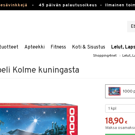
kesävinkkejä
-
45 päivän palautusoikeus -
Ilmainen toim
tuotteet
Apteekki
Fitness
Koti & Sisustus
Lelut, Lap
Shopping4net
»
Lelut, 
peli Kolme kuningasta
1000 p
18,90
€
Maksa osamaksul