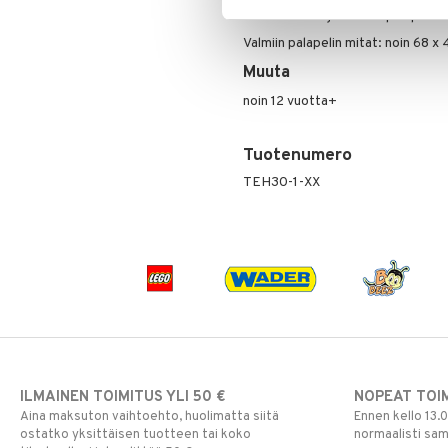
mihin tahansa juhlavaan palapeliva
Valmiin palapelin mitat: noin 68 x
Muuta
noin 12 vuotta+
Tuotenumero
TEH30-1-XX
ILMAINEN TOIMITUS YLI 50 €
NOPEAT TOI
Aina maksuton vaihtoehto, huolimatta siitä
Ennen kello 13.
ostatko yksittäisen tuotteen tai koko
normaalisti sa