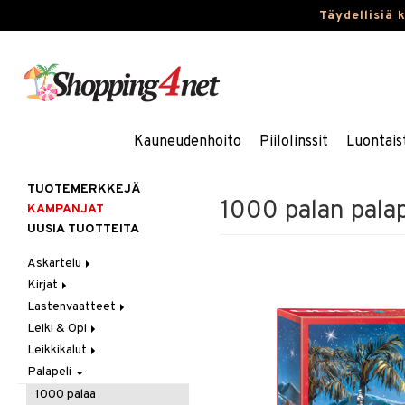
Täydellisiä 
Kauneudenhoito
Piilolinssit
Luontais
TUOTEMERKKEJÄ
1000 palan pala
KAMPANJAT
UUSIA TUOTTEITA
Askartelu
Kirjat
Askartelumateriaalit
Lastenvaatteet
Askartelusetti
Askartelukirjat
Leiki & Opi
Helmet
Maalauskirjat
Alaosat
Leikkikalut
Koulutarvikkeet
Päiväkirjat
Alusvaatteet & Sukat
Opetuslelut
Leggingsit
Palapeli
Muovailuvaha
Kengät
Oppimispelit
Ajoneuvot
Piirrä ja maalaa
Mekot
Soittimet
Eläimet
Autoradat
1000 palaa