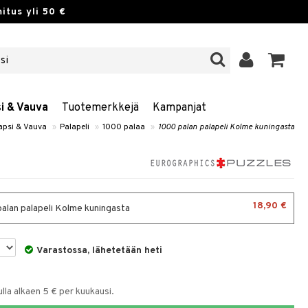
itus yli 50 €
si & Vauva
Tuotemerkkejä
Kampanjat
Lapsi & Vauva
»
Palapeli
»
1000 palaa
»
1000 palan palapeli Kolme kuningasta
18,90 €
alan palapeli Kolme kuningasta
Varastossa, lähetetään heti
la alkaen 5 € per kuukausi.