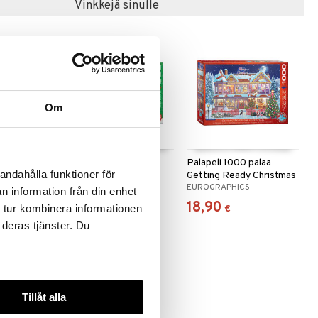
Vinkkejä sinulle
Om
apeli
500 palan palapeli
Palapeli 1000 palaa
andahålla funktioner för
t
Downtown Holiday
Getting Ready Christmas
S
EUROGRAPHICS
EUROGRAPHICS
Festival
n information från din enhet
17,90
18,90
 tur kombinera informationen
€
€
 deras tjänster. Du
Tillåt alla