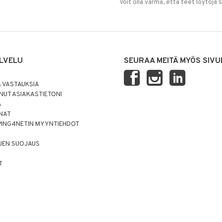
Voit olla varma, että teet löytöjä 
LVELU
SEURAA MEITÄ MYÖS SIVU
 VASTAUKSIA
UT ASIAKASTIETONI
Ä
NNAT
PING4NETIN MYYNTIEHDOT
JEN SUOJAUS
T