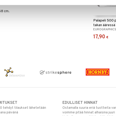
likoimaan!
 48 cm.
Palapeli 500 p
takan ääressä
EUROGRAPHIC
17,90
€
MITUKSET
EDULLISET HINNAT
00 tehdyt tilaukset lähetetään
Ostamalla suuria eriä tuotteita 
mana päivänä
voimme pitää hinnat alhaisina juuri