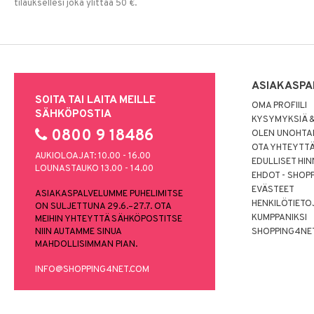
tilauksellesi joka ylittää 50 €.
ASIAKASPA
SOITA TAI LAITA MEILLE
OMA PROFIILI
SÄHKÖPOSTIA
KYSYMYKSIÄ &
0800 9 18486
OLEN UNOHTAN
OTA YHTEYTT
AUKIOLOAJAT: 10.00 - 16.00
EDULLISET HI
LOUNASTAUKO 13.00 - 14.00
EHDOT - SHOP
EVÄSTEET
ASIAKASPALVELUMME PUHELIMITSE
HENKILÖTIETO
ON SULJETTUNA 29.6.–27.7. OTA
KUMPPANIKSI
MEIHIN YHTEYTTÄ SÄHKÖPOSTITSE
NIIN AUTAMME SINUA
SHOPPING4NE
MAHDOLLISIMMAN PIAN.
INFO@SHOPPING4NET.COM