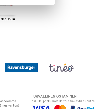
alaa Joulu
S
TURVALLINEN OSTAMINEN
varastoomme
laskulla, pankkikortilla tai asiakastilin kautta
 Sinua varten!