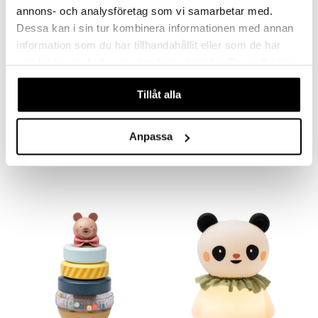
annons- och analysföretag som vi samarbetar med.
Dessa kan i sin tur kombinera informationen med annan
information som du har tillhandahållit eller som de har
samlat in när du har använt deras tjänster. Du godkänner
våra cookies vid fortsatt användande av vår webbplats.
Tillåt alla
Taf Toys Brendon Pehmolelu
Taf Toys Pamela -aktiviteettilelu
TAF TOYS
TAF TOYS
Anpassa
24,90
14,90
€
€