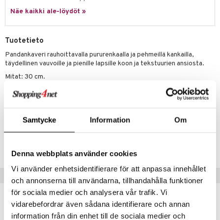
hkeet
vikkeet
aunutarvikkeita
Näe kaikki ale-löydöt »
umi
it & Tarvikkeet
le
le
ossa
na/Äiti
Tuotetieto
 Patrol
kut
kaus & imetys
us
Pandankaveri rauhoittavalla pururenkaalla ja pehmeillä kankailla,
täydellinen vauvoille ja pienille lapsille koon ja tekstuurien ansiosta.
pi Pitkätossu
eenvarjot
istelu
nen
Mitat: 30 cm.
sa Possu
mput
lalaput
keet
Muuta
 MASKS
ten Huonekalut
ten aterimet
inkolasit
ta
0 kk+
kemon
Samtycke
Information
Om
tot
ka- & Säilytyslaatikot
ut ja lakit
ysitterit
isuus
Tuotenumero
ållan
lytys
tipullot & Tarvikkeet
starvikkeita
uviltti
TAF47-1-XX
er Mario
Denna webbplats använder cookies
gyn vaatteet
ipullot & Tarvikkeet
ut
iilit
ru & Pesonen
Vi använder enhetsidentifierare för att anpassa innehållet
ut
ulelut & helistimet
Vinkkejä sinulle
och annonserna till användarna, tillhandahålla funktioner
apussit
uvajumppa
för sociala medier och analysera vår trafik. Vi
vidarebefordrar även sådana identifierare och annan
information från din enhet till de sociala medier och