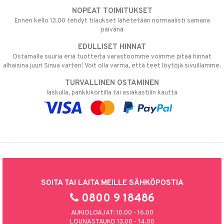
NOPEAT TOIMITUKSET
Ennen kello 13.00 tehdyt tilaukset lähetetään normaalisti samana
päivänä
EDULLISET HINNAT
Ostamalla suuria eriä tuotteita varastoomme voimme pitää hinnat
alhaisina juuri Sinua varten! Voit olla varma, että teet löytöjä sivuillamme.
TURVALLINEN OSTAMINEN
laskulla, pankkikortilla tai asiakastilin kautta
SOITA TAI LAITA MEILLE SÄHKÖPOSTIA
0800 9 18486
AUKIOLOAJAT: 10.00 - 16.00
LOUNASTAUKO 13.00 - 14.00