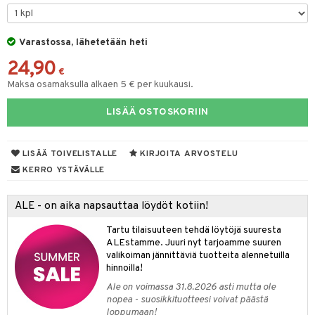
O Minecraft
entarvikkeita
gformers
blarna
taleikit
elut
GO Ninjago
ens Barn
Varastossa, lähetetään heti
ikat
tman
oleikit
neuvot
24,90
GO Speed Champions
ållan
kalut
libompa
opelit
iviteettilelut
€
Maksa osamaksulla alkaen 5 € per kuukausi.
GO Spidey
ffi Love
ney
elyvaunut
LISÄÄ OSTOSKORIIN
O Super Heroes
mintahahmot
ney Prinsessat
ettävät lelut
ic
eli
LISÄÄ TOIVELISTALLE
KIRJOITA ARVOSTELU
zen
alaa
KERRO YSTÄVÄLLE
mähäkkimies
Lapsi
alaa
elit
ALE - on aika napsauttaa löydöt kotiin!
ry Potter
0 palaa
lit
aukut
spalvelu
Tartu tilaisuuteen tehdä löytöjä suuresta
lo Kitty
ALEstamme. Juuri nyt tarjoamme suuren
peli
lit
di
ksiä & vastauksia
valikoiman jännittäviä tuotteita alennetuilla
.L.
nhoito
palapelit
hinnoilla!
tuotetta
mmi Lehmä
Ale on voimassa 31.8.2026 asti mutta ole
pyhuone
miaiset
ien oheistarvikkeet
kit ja käsipyyhkeet
nopea - suosikkituotteesi voivat päästä
 verkkokaupasta
le
loppumaan!