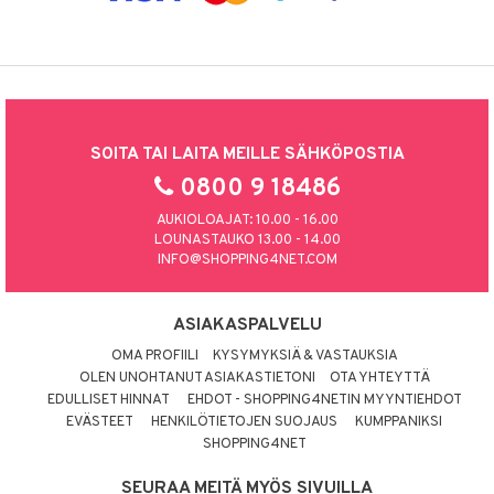
SOITA TAI LAITA MEILLE SÄHKÖPOSTIA
0800 9 18486
AUKIOLOAJAT: 10.00 - 16.00
LOUNASTAUKO 13.00 - 14.00
INFO@SHOPPING4NET.COM
ASIAKASPALVELU
OMA PROFIILI
KYSYMYKSIÄ & VASTAUKSIA
OLEN UNOHTANUT ASIAKASTIETONI
OTA YHTEYTTÄ
EDULLISET HINNAT
EHDOT - SHOPPING4NETIN MYYNTIEHDOT
EVÄSTEET
HENKILÖTIETOJEN SUOJAUS
KUMPPANIKSI
SHOPPING4NET
SEURAA MEITÄ MYÖS SIVUILLA