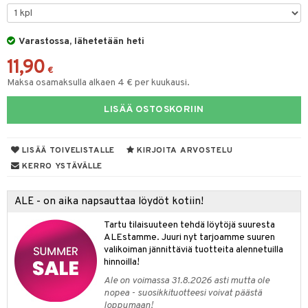
O Minecraft
entarvikkeita
gformers
blarna
taleikit
GO Ninjago
ens Barn
Varastossa, lähetetään heti
ikat
tman
oleikit
11,90
GO Speed Champions
ållan
kalut
libompa
opelit
€
Maksa osamaksulla alkaen 4 € per kuukausi.
GO Spidey
ffi Love
ney
elut
LISÄÄ OSTOSKORIIN
O Super Heroes
mintahahmot
ney Prinsessat
neuvot
ic
eli
iviteettilelut
alaa
LISÄÄ TOIVELISTALLE
KIRJOITA ARVOSTELU
zen
elyvaunut
Lapsi
alaa
elit
KERRO YSTÄVÄLLE
mähäkkimies
ettävät lelut
0 palaa
lit
aukut
spalvelu
ALE - on aika napsauttaa löydöt kotiin!
ry Potter
peli
lit
di
ksiä & vastauksia
Tartu tilaisuuteen tehdä löytöjä suuresta
lo Kitty
ALEstamme. Juuri nyt tarjoamme suuren
nhoito
palapelit
tuotetta
valikoiman jännittäviä tuotteita alennetuilla
.L.
pyhuone
miaiset
hinnoilla!
ien oheistarvikkeet
kit ja käsipyyhkeet
 verkkokaupasta
mmi Lehmä
Ale on voimassa 31.8.2026 asti mutta ole
hkeet
vikkeet
aunutarvikkeita
nopea - suosikkituotteesi voivat päästä
le
loppumaan!