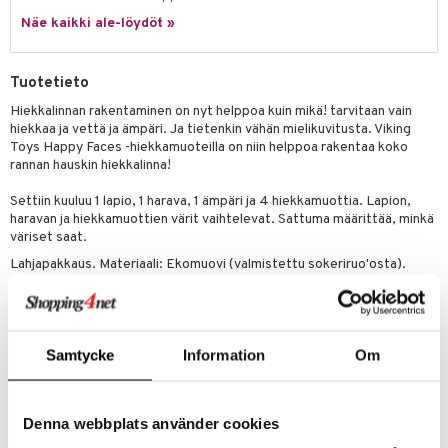
it & Tarvikkeet
le
Näe kaikki ale-löydöt »
umi
ossa
na/Äiti
le
kut
kaus & imetys
us
Tuotetieto
 Patrol
eenvarjot
istelu
nen
Hiekkalinnan rakentaminen on nyt helppoa kuin mikä! tarvitaan vain
hiekkaa ja vettä ja ämpäri. Ja tietenkin vähän mielikuvitusta. Viking
pi Pitkätossu
mput
lalaput
keet
Toys Happy Faces -hiekkamuoteilla on niin helppoa rakentaa koko
sa Possu
rannan hauskin hiekkalinna!
ten Huonekalut
ten aterimet
inkolasit
ta
 MASKS
Settiin kuuluu 1 lapio, 1 harava, 1 ämpäri ja 4 hiekkamuottia. Lapion,
tot
ka- & Säilytyslaatikot
ut ja lakit
ysitterit
isuus
haravan ja hiekkamuottien värit vaihtelevat. Sattuma määrittää, minkä
kemon
väriset saat.
lytys
tipullot & Tarvikkeet
starvikkeita
uviltti
Lahjapakkaus. Materiaali: Ekomuovi (valmistettu sokeriruo'osta).
ållan
gyn vaatteet
ipullot & Tarvikkeet
ut
iilit
Ruotsalaista muotoilua. Voidaan pestä astianpesukoneessa.
Kierrätettävä.
er Mario
ut
ulelut & helistimet
Muuta
ru & Pesonen
apussit
uvajumppa
Samtycke
Information
Om
1 v+
Tuotenumero
Denna webbplats använder cookies
TVI31-1-XX