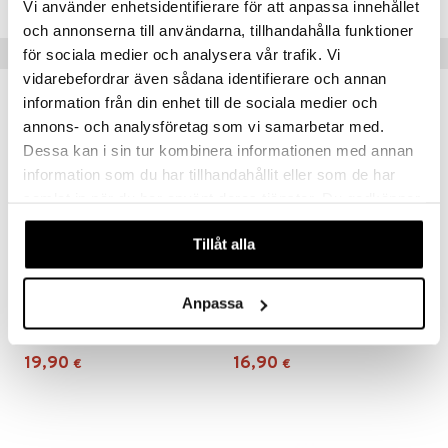
Vi använder enhetsidentifierare för att anpassa innehållet
och annonserna till användarna, tillhandahålla funktioner
Vinkkejä sinulle
för sociala medier och analysera vår trafik. Vi
vidarebefordrar även sådana identifierare och annan
information från din enhet till de sociala medier och
annons- och analysföretag som vi samarbetar med.
Dessa kan i sin tur kombinera informationen med annan
information som du har tillhandahållit eller som de har
samlat in när du har använt deras tjänster. Du godkänner
våra cookies vid fortsatt användande av vår webbplats.
Tillåt alla
Anpassa
Viking Ecoline Jumbo Traktori 28 cm
Viking Ecoline Kahviastiasto
VIKING TOYS
VIKING TOYS
19,90
16,90
€
€