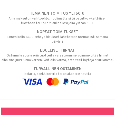
ILMAINEN TOIMITUS YLI 50 €
Aina maksuton vaihtoehto, huolimatta siitä ostatko yksittäisen
tuotteen tai koko tilauksellesi joka ylittää 50 €.
NOPEAT TOIMITUKSET
Ennen kello 13.00 tehdyt tilaukset lähetetään normaalisti samana
päivänä
EDULLISET HINNAT
Ostamalla suuria eriä tuotteita varastoomme voimme pitää hinnat
alhaisina juuri Sinua varten! Voit olla varma, että teet löytöjä sivuillamme.
TURVALLINEN OSTAMINEN
laskulla, pankkikortilla tai asiakastilin kautta