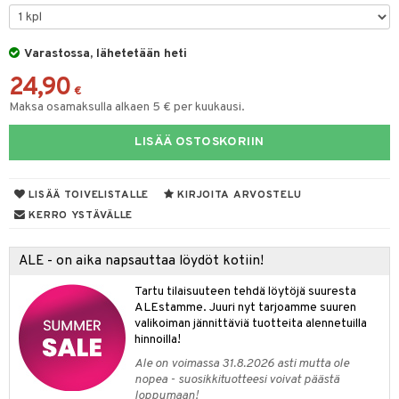
O Minecraft
entarvikkeita
gformers
blarna
taleikit
elut
GO Ninjago
ens Barn
Varastossa, lähetetään heti
ikat
tman
oleikit
neuvot
24,90
GO Speed Champions
ållan
kalut
libompa
opelit
iviteettilelut
€
alaa
Maksa osamaksulla alkaen 5 € per kuukausi.
GO Spidey
ffi Love
ney
elyvaunut
Lapsi
alaa
elit
LISÄÄ OSTOSKORIIN
O Super Heroes
mintahahmot
ney Prinsessat
ettävät lelut
0 palaa
lit
aukut
spalvelu
ic
eli
peli
lit
di
LISÄÄ TOIVELISTALLE
KIRJOITA ARVOSTELU
ksiä & vastauksia
zen
nhoito
KERRO YSTÄVÄLLE
palapelit
tuotetta
mähäkkimies
pyhuone
miaiset
ien oheistarvikkeet
kit ja käsipyyhkeet
ALE - on aika napsauttaa löydöt kotiin!
 verkkokaupasta
ry Potter
hkeet
vikkeet
aunutarvikkeita
Tartu tilaisuuteen tehdä löytöjä suuresta
lo Kitty
it & Tarvikkeet
ALEstamme. Juuri nyt tarjoamme suuren
le
valikoiman jännittäviä tuotteita alennetuilla
.L.
hinnoilla!
ossa
na/Äiti
mmi Lehmä
Ale on voimassa 31.8.2026 asti mutta ole
kut
kaus & imetys
us
nopea - suosikkituotteesi voivat päästä
le
loppumaan!