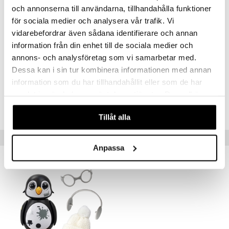
och annonserna till användarna, tillhandahålla funktioner
Paristovaatimukset
:
för sociala medier och analysera vår trafik. Vi
3 x AAA-paristoa. (sisältyy.)
vidarebefordrar även sådana identifierare och annan
information från din enhet till de sociala medier och
Muuta
annons- och analysföretag som vi samarbetar med.
5 vuotta+
Dessa kan i sin tur kombinera informationen med annan
information som du har tillhandahållit eller som de har
Tuotenumero
samlat in när du har använt deras tjänster. Du godkänner
TSL63-1-XX
våra cookies vid fortsatt användande av vår webbplats.
Tillåt alla
Vinkkejä sinulle
Anpassa