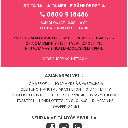
SOITA TAI LAITA MEILLE SÄHKÖPOSTIA
0800 9 18486
AUKIOLOAJAT: 10.00 - 16.00
LOUNASTAUKO 13.00 - 14.00
ASIAKASPALVELUMME PUHELIMITSE ON SULJETTUNA 29.6.–
27.7. OTA MEIHIN YHTEYTTÄ SÄHKÖPOSTITSE
NIIN AUTAMME SINUA MAHDOLLISIMMAN PIAN.
INFO@SHOPPING4NET.COM
ASIAKASPALVELU
OMA PROFIILI
KYSYMYKSIÄ & VASTAUKSIA
OLEN UNOHTANUT ASIAKASTIETONI
OTA YHTEYTTÄ
EDULLISET HINNAT
EHDOT - SHOPPING4NETIN MYYNTIEHDOT
EVÄSTEET
HENKILÖTIETOJEN SUOJAUS
KUMPPANIKSI
SHOPPING4NET
SEURAA MEITÄ MYÖS SIVUILLA