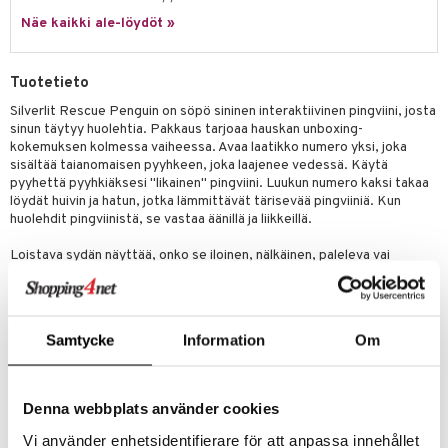
eenvarjot
istelu
nen
Näe kaikki ale-löydöt »
umi
mput
lalaput
keet
le
ten Huonekalut
ten aterimet
inkolasit
ta
Tuotetieto
 Patrol
tot
ka- & Säilytyslaatikot
ut ja lakit
ysitterit
isuus
Silverlit Rescue Penguin on söpö sininen interaktiivinen pingviini, josta
sinun täytyy huolehtia. Pakkaus tarjoaa hauskan unboxing-
pi Pitkätossu
lytys
tipullot & Tarvikkeet
starvikkeita
uviltti
kokemuksen kolmessa vaiheessa. Avaa laatikko numero yksi, joka
sa Possu
sisältää taianomaisen pyyhkeen, joka laajenee vedessä. Käytä
gyn vaatteet
ipullot & Tarvikkeet
ut
iilit
pyyhettä pyyhkiäksesi "likainen" pingviini. Luukun numero kaksi takaa
 MASKS
löydät huivin ja hatun, jotka lämmittävät tärisevää pingviiniä. Kun
ut
ulelut & helistimet
huolehdit pingviinistä, se vastaa äänillä ja liikkeillä.
kemon
apussit
uvajumppa
Loistava sydän näyttää, onko se iloinen, nälkäinen, paleleva vai
ållan
väsynyt. Luukusta numero kolme löydät pienen kalan, joka muuttuu
ruoaksi – mutta ole varovainen, älä ruoki pingviiniäsi liikaa. Rescue
er Mario
Penguinilla on yli 20 erilaista ääntä ja tunnetta, jotka voit löytää.
ru & Pesonen
Samtycke
Information
Om
Tuotetiedot
:
Hauska unboxing-kokemus.
2 väriä: vaaleanpunainen tai sininen.
Valo- ja äänitehosteet.
Denna webbplats använder cookies
Sis. tarvikkeet: hattu, huivi, pyyhe ja kala.
Suositeltu ikä: +5 vuotta.
Vi använder enhetsidentifierare för att anpassa innehållet