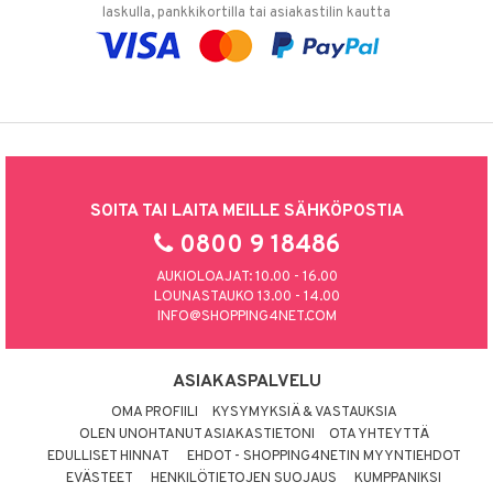
laskulla, pankkikortilla tai asiakastilin kautta
SOITA TAI LAITA MEILLE SÄHKÖPOSTIA
0800 9 18486
AUKIOLOAJAT: 10.00 - 16.00
LOUNASTAUKO 13.00 - 14.00
INFO@SHOPPING4NET.COM
ASIAKASPALVELU
OMA PROFIILI
KYSYMYKSIÄ & VASTAUKSIA
OLEN UNOHTANUT ASIAKASTIETONI
OTA YHTEYTTÄ
EDULLISET HINNAT
EHDOT - SHOPPING4NETIN MYYNTIEHDOT
EVÄSTEET
HENKILÖTIETOJEN SUOJAUS
KUMPPANIKSI