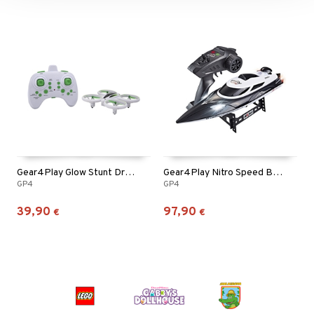
Gear4Play Glow Stunt Drone
Gear4Play Nitro Speed Black 30km/h
GP4
GP4
39,90
97,90
€
€