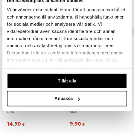
Denna webbplats använder cookies
Tuotenumero
Vi använder enhetsidentifierare för att anpassa innehållet
TSA35-1-XX
och annonserna till användarna, tillhandahålla funktioner
för sociala medier och analysera vår trafik. Vi
Suositut tuotteet
vidarebefordrar även sådana identifierare och annan
information från din enhet till de sociala medier och
annons- och analysföretag som vi samarbetar med.
Dessa kan i sin tur kombinera informationen med annan
information som du har tillhandahållit eller som de har
samlat in när du har använt deras tjänster. Du godkänner
våra cookies vid fortsatt användande av vår webbplats.
Tillåt alla
Anpassa
G4P 1:43 Soft Shell Mini Car Blue
Gear4Play Flying Ball
GP4
GP4
14,90
9,90
€
€