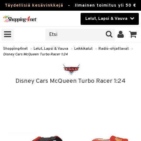
Täydellisiä kesävinkkejä
-
Ilmainen toimitus yli 50 €
Lelut, Lapsi & Vauva
ERKKEJÄ
Kauneudenhoito
JAT
UOTTEITA
Piilolinssit
Shopping4net
»
Lelut, Lapsi & Vauva
»
Leikkikalut
»
Radio-ohjattavat
»
Disney Cars McQueen Turbo Racer 1:24
Luontaistuotteet
u
Apteekki
lumateriaalit
Disney Cars McQueen Turbo Racer 1:24
atteet
lusetti
lukirjat
Fitness
pi
kirjat
t
Koti & Sisustus
gingsit
ut
rvikkeet
rjat
atteet & Sukat
lelut
Lelut, Lapsi & Vauva
luvaha
pelit
vot
Tuotemerkkejä
oradat
ja maalaa
et
t
Kampanjat
ot
 Real
otteet
it
lentereita