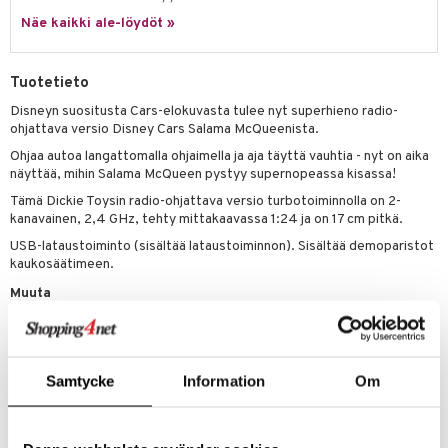
eenvarjot
istelu
nen
Näe kaikki ale-löydöt »
umi
mput
lalaput
keet
le
ten Huonekalut
ten aterimet
inkolasit
ta
Tuotetieto
 Patrol
tot
ka- & Säilytyslaatikot
ut ja lakit
ysitterit
isuus
Disneyn suositusta Cars-elokuvasta tulee nyt superhieno radio-
ohjattava versio Disney Cars Salama McQueenista.
pi Pitkätossu
lytys
tipullot & Tarvikkeet
starvikkeita
uviltti
Ohjaa autoa langattomalla ohjaimella ja aja täyttä vauhtia - nyt on aika
sa Possu
näyttää, mihin Salama McQueen pystyy supernopeassa kisassa!
gyn vaatteet
ipullot & Tarvikkeet
ut
iilit
 MASKS
Tämä Dickie Toysin radio-ohjattava versio turbotoiminnolla on 2-
ut
ulelut & helistimet
kanavainen, 2,4 GHz, tehty mittakaavassa 1:24 ja on 17 cm pitkä.
kemon
apussit
USB-lataustoiminto (sisältää lataustoiminnon). Sisältää demoparistot
uvajumppa
kaukosäätimeen.
ållan
Muuta
er Mario
4 vuotta+
ru & Pesonen
Samtycke
Information
Om