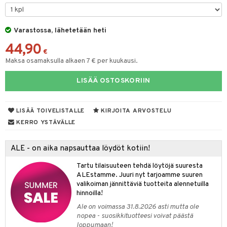
O Minecraft
entarvikkeita
gformers
blarna
taleikit
elut
GO Ninjago
ens Barn
Varastossa, lähetetään heti
ikat
tman
oleikit
neuvot
44,90
GO Speed Champions
ållan
kalut
libompa
opelit
iviteettilelut
€
alaa
Maksa osamaksulla alkaen 7 € per kuukausi.
GO Spidey
ffi Love
ney
elyvaunut
Lapsi
alaa
elit
LISÄÄ OSTOSKORIIN
O Super Heroes
mintahahmot
ney Prinsessat
ettävät lelut
0 palaa
lit
aukut
spalvelu
ic
eli
peli
lit
di
LISÄÄ TOIVELISTALLE
KIRJOITA ARVOSTELU
ksiä & vastauksia
zen
nhoito
KERRO YSTÄVÄLLE
palapelit
tuotetta
mähäkkimies
pyhuone
miaiset
ien oheistarvikkeet
kit ja käsipyyhkeet
ALE - on aika napsauttaa löydöt kotiin!
 verkkokaupasta
ry Potter
hkeet
vikkeet
aunutarvikkeita
Tartu tilaisuuteen tehdä löytöjä suuresta
lo Kitty
it & Tarvikkeet
ALEstamme. Juuri nyt tarjoamme suuren
le
valikoiman jännittäviä tuotteita alennetuilla
.L.
hinnoilla!
ossa
na/Äiti
mmi Lehmä
Ale on voimassa 31.8.2026 asti mutta ole
kut
kaus & imetys
us
nopea - suosikkituotteesi voivat päästä
le
loppumaan!