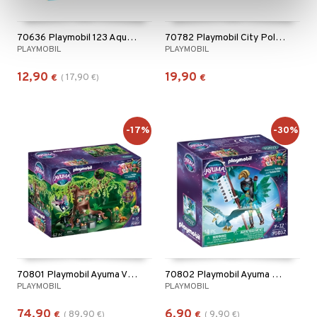
70636 Playmobil 123 Aqua Vesiratas Hainpoikanen
70782 Playmobil City Poliisi ja Jettireppu
PLAYMOBIL
PLAYMOBIL
12,90
19,90
17,90
€
(
€
)
€
-17%
-30%
70801 Playmobil Ayuma Viisauden Puu
70802 Playmobil Ayuma Knight Fairy toteemieläin
PLAYMOBIL
PLAYMOBIL
74,90
6,90
89,90
9,90
€
(
€
)
€
(
€
)