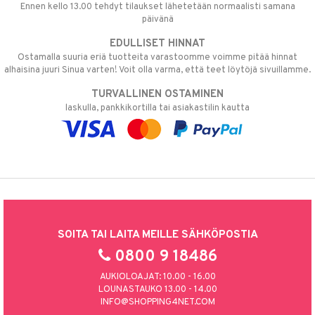
Ennen kello 13.00 tehdyt tilaukset lähetetään normaalisti samana
päivänä
EDULLISET HINNAT
Ostamalla suuria eriä tuotteita varastoomme voimme pitää hinnat
alhaisina juuri Sinua varten! Voit olla varma, että teet löytöjä sivuillamme.
TURVALLINEN OSTAMINEN
laskulla, pankkikortilla tai asiakastilin kautta
SOITA TAI LAITA MEILLE SÄHKÖPOSTIA
0800 9 18486
AUKIOLOAJAT: 10.00 - 16.00
LOUNASTAUKO 13.00 - 14.00
INFO@SHOPPING4NET.COM