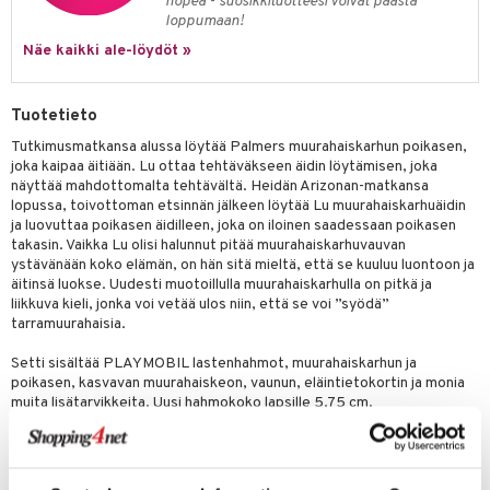
nopea - suosikkituotteesi voivat päästä
eenvarjot
istelu
nen
loppumaan!
umi
mput
lalaput
keet
Näe kaikki ale-löydöt »
le
ten Huonekalut
ten aterimet
inkolasit
ta
 Patrol
Tuotetieto
tot
ka- & Säilytyslaatikot
ut ja lakit
ysitterit
isuus
pi Pitkätossu
Tutkimusmatkansa alussa löytää Palmers muurahaiskarhun poikasen,
lytys
tipullot & Tarvikkeet
starvikkeita
uviltti
joka kaipaa äitiään. Lu ottaa tehtäväkseen äidin löytämisen, joka
sa Possu
näyttää mahdottomalta tehtävältä. Heidän Arizonan-matkansa
gyn vaatteet
ipullot & Tarvikkeet
ut
iilit
lopussa, toivottoman etsinnän jälkeen löytää Lu muurahaiskarhuäidin
 MASKS
ja luovuttaa poikasen äidilleen, joka on iloinen saadessaan poikasen
ut
ulelut & helistimet
takasin. Vaikka Lu olisi halunnut pitää muurahaiskarhuvauvan
kemon
ystävänään koko elämän, on hän sitä mieltä, että se kuuluu luontoon ja
apussit
uvajumppa
äitinsä luokse. Uudesti muotoillulla muurahaiskarhulla on pitkä ja
ållan
liikkuva kieli, jonka voi vetää ulos niin, että se voi ”syödä”
tarramuurahaisia.
er Mario
Setti sisältää PLAYMOBIL lastenhahmot, muurahaiskarhun ja
ru & Pesonen
poikasen, kasvavan muurahaiskeon, vaunun, eläintietokortin ja monia
muita lisätarvikkeita. Uusi hahmokoko lapsille 5,75 cm.
Wiltopia on PLAYMOBILIN ensimmäinen tuotesarja, joka on
valmistettu keskimäärin 80 % kestävästä materiaalista. Poisheitetty
muovijäte saa uuden elämän ja käytetään tämän hienon leikkimaailman