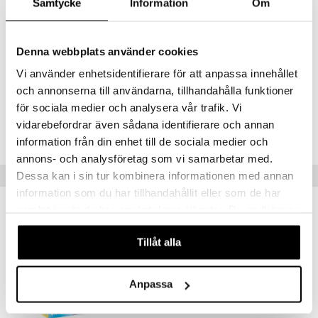
Samtycke
Information
Om
materiaaliksi. Se säästää luonnonvaroja ja ennen kaikkea ympäristöä.
Wiltopia-tuotteet täyttävät tietenkin korkeat turvastandardit ja on
testattuja PLAYMOBIL-laadun ja kestävyyden suhteen.
Denna webbplats använder cookies
Muuta
Vi använder enhetsidentifierare för att anpassa innehållet
4 v+
och annonserna till användarna, tillhandahålla funktioner
för sociala medier och analysera vår trafik. Vi
Tuotenumero
vidarebefordrar även sådana identifierare och annan
TPB45-1-XX
information från din enhet till de sociala medier och
annons- och analysföretag som vi samarbetar med.
Suositut tuotteet
Dessa kan i sin tur kombinera informationen med annan
information som du har tillhandahållit eller som de har
samlat in när du har använt deras tjänster. Du godkänner
-28%
våra cookies vid fortsatt användande av vår webbplats.
Tillåt alla
Anpassa