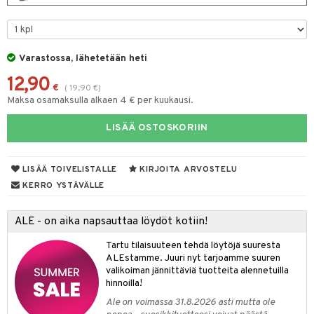
O Minecraft
entarvikkeita
gformers
blarna
taleikit
elut
GO Ninjago
ens Barn
ikat
tman
oleikit
neuvot
Varastossa, lähetetään heti
GO Speed Champions
ållan
kalut
libompa
opelit
iviteettilelut
alaa
12,90
GO Spidey
€
(
19,90
€
)
ffi Love
ney
elyvaunut
Lapsi
alaa
elit
Maksa osamaksulla alkaen 4 € per kuukausi.
O Super Heroes
mintahahmot
ney Prinsessat
ettävät lelut
0 palaa
lit
aukut
LISÄÄ OSTOSKORIIN
spalvelu
ic
eli
peli
lit
di
ksiä & vastauksia
zen
nhoito
LISÄÄ TOIVELISTALLE
KIRJOITA ARVOSTELU
palapelit
tuotetta
KERRO YSTÄVÄLLE
mähäkkimies
pyhuone
miaiset
ien oheistarvikkeet
kit ja käsipyyhkeet
 verkkokaupasta
ry Potter
hkeet
vikkeet
aunutarvikkeita
ALE - on aika napsauttaa löydöt kotiin!
lo Kitty
it & Tarvikkeet
le
Tartu tilaisuuteen tehdä löytöjä suuresta
ALEstamme. Juuri nyt tarjoamme suuren
.L.
ossa
na/Äiti
valikoiman jännittäviä tuotteita alennetuilla
hinnoilla!
mmi Lehmä
kut
kaus & imetys
us
Ale on voimassa 31.8.2026 asti mutta ole
le