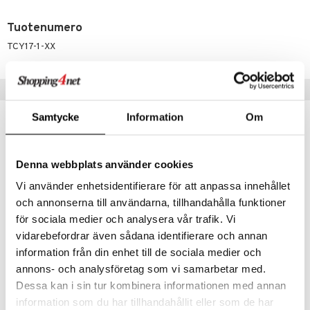
eenvarjot
istelu
nen
umi
Tuotenumero
mput
lalaput
keet
le
TCY17-1-XX
ten Huonekalut
ten aterimet
inkolasit
ta
 Patrol
tot
ka- & Säilytyslaatikot
ut ja lakit
ysitterit
isuus
Vinkkejä sinulle
pi Pitkätossu
lytys
tipullot & Tarvikkeet
starvikkeita
uviltti
sa Possu
Samtycke
Information
Om
gyn vaatteet
ipullot & Tarvikkeet
ut
iilit
 MASKS
ut
ulelut & helistimet
kemon
Denna webbplats använder cookies
apussit
uvajumppa
ållan
Vi använder enhetsidentifierare för att anpassa innehållet
och annonserna till användarna, tillhandahålla funktioner
er Mario
för sociala medier och analysera vår trafik. Vi
ru & Pesonen
vidarebefordrar även sådana identifierare och annan
information från din enhet till de sociala medier och
Fleecepeite & Pehmokani Beige
Fleecepeite & Pehmolelu Harmaa Elefantti
annons- och analysföretag som vi samarbetar med.
CARLOBABY
CARLOBABY
Dessa kan i sin tur kombinera informationen med annan
information som du har tillhandahållit eller som de har
14,90
14,90
€
€