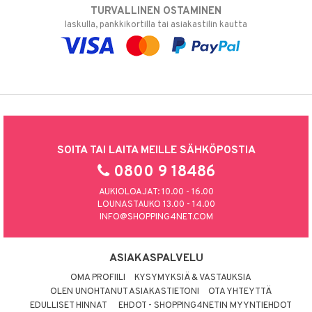
TURVALLINEN OSTAMINEN
laskulla, pankkikortilla tai asiakastilin kautta
SOITA TAI LAITA MEILLE SÄHKÖPOSTIA
0800 9 18486
AUKIOLOAJAT: 10.00 - 16.00
LOUNASTAUKO 13.00 - 14.00
INFO@SHOPPING4NET.COM
ASIAKASPALVELU
OMA PROFIILI
KYSYMYKSIÄ & VASTAUKSIA
OLEN UNOHTANUT ASIAKASTIETONI
OTA YHTEYTTÄ
EDULLISET HINNAT
EHDOT - SHOPPING4NETIN MYYNTIEHDOT