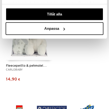
samlat in när du har använt deras tjänster. Du godkänner
våra cookies vid fortsatt användande av vår webbplats.
Tillåt alla
Anpassa
Fleecepeitto & pehmolelu Valkoinen nalle
CARLOBABY
14,90
€