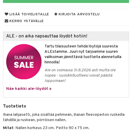
O Minecraft
entarvikkeita
gformers
blarna
taleikit
elut
LISÄÄ TOIVELISTALLE
KIRJOITA ARVOSTELU
GO Ninjago
ens Barn
ikat
tman
oleikit
neuvot
KERRO YSTÄVÄLLE
GO Speed Champions
ållan
kalut
libompa
opelit
iviteettilelut
alaa
ALE - on aika napsauttaa löydöt kotiin!
GO Spidey
ffi Love
ney
elyvaunut
Lapsi
alaa
elit
Tartu tilaisuuteen tehdä löytöjä suuresta
O Super Heroes
mintahahmot
ney Prinsessat
ettävät lelut
0 palaa
lit
aukut
ALEstamme. Juuri nyt tarjoamme suuren
spalvelu
valikoiman jännittäviä tuotteita alennetuilla
ic
eli
peli
lit
di
hinnoilla!
ksiä & vastauksia
zen
Ale on voimassa 31.8.2026 asti mutta ole
nhoito
palapelit
nopea - suosikkituotteesi voivat päästä
tuotetta
mähäkkimies
loppumaan!
pyhuone
miaiset
ien oheistarvikkeet
kit ja käsipyyhkeet
 verkkokaupasta
Näe kaikki ale-löydöt »
ry Potter
hkeet
vikkeet
aunutarvikkeita
lo Kitty
it & Tarvikkeet
le
Tuotetieto
.L.
ossa
na/Äiti
Ihana lahjasetti, joka sisältää pehmeän, ihanan fleecepeiton ruskeilla
mmi Lehmä
tähdillä ja ruskean, pörröisen nallen.
kut
kaus & imetys
us
Mitat
: Nallen korkeus 23 cm. Peitto 90 x 75 cm.
le