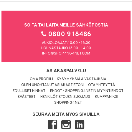
SOITA TAI LAITA MEILLE SÄHKÖPOSTIA
0800 9 18486
AUKIOLOAJAT: 10.00 - 16.00
LOUNASTAUKO 13.00 - 14.00
INFO@SHOPPING4NET.COM
ASIAKASPALVELU
OMA PROFIILI
KYSYMYKSIÄ & VASTAUKSIA
OLEN UNOHTANUT ASIAKASTIETONI
OTA YHTEYTTÄ
EDULLISET HINNAT
EHDOT - SHOPPING4NETIN MYYNTIEHDOT
EVÄSTEET
HENKILÖTIETOJEN SUOJAUS
KUMPPANIKSI
SHOPPING4NET
SEURAA MEITÄ MYÖS SIVUILLA