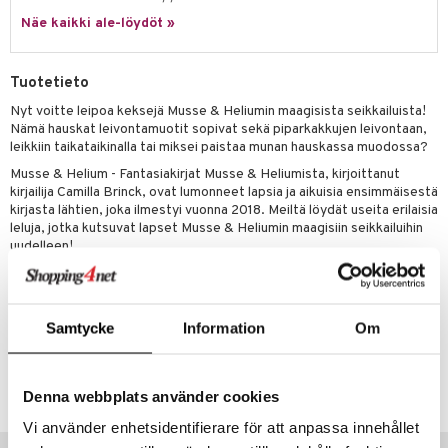
ossa
na/Äiti
Näe kaikki ale-löydöt »
mmi Lehmä
kut
kaus & imetys
us
le
eenvarjot
istelu
nen
Tuotetieto
umi
mput
lalaput
keet
Nyt voitte leipoa keksejä Musse & Heliumin maagisista seikkailuista!
Nämä hauskat leivontamuotit sopivat sekä piparkakkujen leivontaan,
le
ten Huonekalut
ten aterimet
inkolasit
ta
leikkiin taikataikinalla tai miksei paistaa munan hauskassa muodossa?
 Patrol
Musse & Helium - Fantasiakirjat Musse & Heliumista, kirjoittanut
tot
ka- & Säilytyslaatikot
ut ja lakit
ysitterit
isuus
kirjailija Camilla Brinck, ovat lumonneet lapsia ja aikuisia ensimmäisestä
pi Pitkätossu
kirjasta lähtien, joka ilmestyi vuonna 2018. Meiltä löydät useita erilaisia
lytys
tipullot & Tarvikkeet
starvikkeita
uviltti
leluja, jotka kutsuvat lapset Musse & Heliumin maagisiin seikkailuihin
sa Possu
gyn vaatteet
ipullot & Tarvikkeet
uudelleen!
ut
iilit
 MASKS
Muuta
ut
ulelut & helistimet
kemon
3 vuotta+
apussit
uvajumppa
Samtycke
Information
Om
ållan
Tuotenumero
er Mario
TMH13-1-XX
Denna webbplats använder cookies
ru & Pesonen
Vi använder enhetsidentifierare för att anpassa innehållet
Vinkkejä sinulle