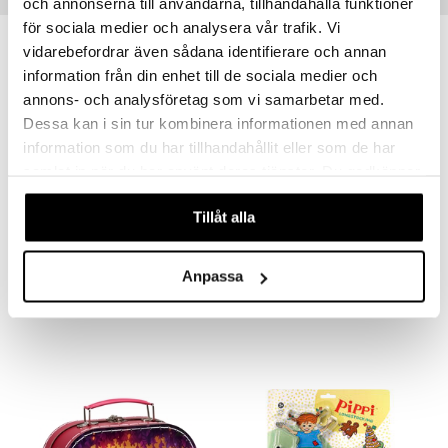
och annonserna till användarna, tillhandahålla funktioner
för sociala medier och analysera vår trafik. Vi
vidarebefordrar även sådana identifierare och annan
information från din enhet till de sociala medier och
annons- och analysföretag som vi samarbetar med.
Dessa kan i sin tur kombinera informationen med annan
information som du har tillhandahållit eller som de har
samlat in när du har använt deras tjänster. Du godkänner
våra cookies vid fortsatt användande av vår webbplats.
Tillåt alla
Babblarna Leivontamuotit
Musse & Helium Magneettikirjaimet
BABBLARNA
MUSSE & HELIUM
Anpassa
11,90
13,90
€
€