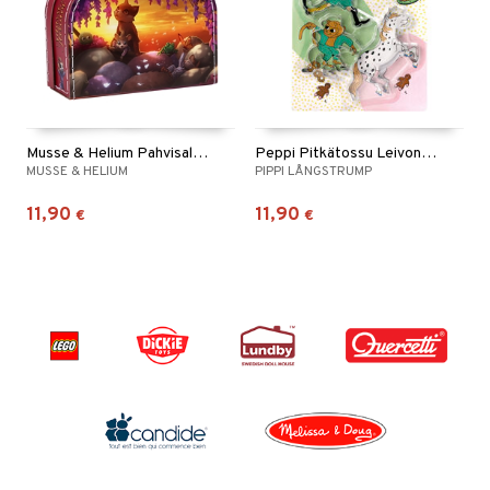
Musse & Helium Pahvisalkku 20 cm
Peppi Pitkätossu Leivontamuotit
MUSSE & HELIUM
PIPPI LÅNGSTRUMP
11,90
11,90
€
€