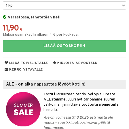
O Minecraft
.L.
ki
O Builder
tuja hahmoja
GO Ninjago
gtoys
Varastossa, lähetetään heti
omag
ot
kit
11,90
GO Speed Champions
entarvikkeita
gformers
blarna
taleikit
elut
€
Maksa osamaksulla alkaen 4 € per kuukausi.
GO Spidey
ens Barn
ikat
tman
oleikit
neuvot
LISÄÄ OSTOSKORIIN
O Super Heroes
ållan
kalut
libompa
opelit
iviteettilelut
alaa
ic
ffi Love
ney
elyvaunut
Lapsi
alaa
elit
LISÄÄ TOIVELISTALLE
KIRJOITA ARVOSTELU
mintahahmot
ney Prinsessat
ettävät lelut
0 palaa
lit
aukut
KERRO YSTÄVÄLLE
spalvelu
eli
peli
lit
di
ALE - on aika napsauttaa löydöt kotiin!
ksiä & vastauksia
zen
nhoito
palapelit
Tartu tilaisuuteen tehdä löytöjä suuresta
tuotetta
mähäkkimies
ALEstamme. Juuri nyt tarjoamme suuren
pyhuone
miaiset
ien oheistarvikkeet
kit ja käsipyyhkeet
valikoiman jännittäviä tuotteita alennetuilla
 verkkokaupasta
ry Potter
hkeet
vikkeet
hinnoilla!
aunutarvikkeita
lo Kitty
Ale on voimassa 31.8.2026 asti mutta ole
it & Tarvikkeet
le
nopea - suosikkituotteesi voivat päästä
.L.
loppumaan!