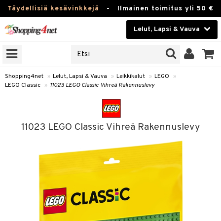
Täydellisiä kesävinkkejä
-
Ilmainen toimitus yli 50 €
Lelut, Lapsi & Vauva
ERKKEJÄ
Kauneudenhoito
JAT
UOTTEITA
Piilolinssit
Shopping4net
»
Lelut, Lapsi & Vauva
»
Leikkikalut
»
LEGO
»
LEGO Classic
»
11023 LEGO Classic Vihreä Rakennuslevy
Luontaistuotteet
u
Apteekki
lumateriaalit
11023 LEGO Classic Vihreä Rakennuslevy
atteet
lusetti
lukirjat
Fitness
pi
kirjat
t
Koti & Sisustus
gingsit
ut
rvikkeet
rjat
atteet & Sukat
lelut
Lelut, Lapsi & Vauva
luvaha
pelit
vot
Tuotemerkkejä
oradat
ja maalaa
et
t
Kampanjat
ot
 Real
otteet
it
lentereita