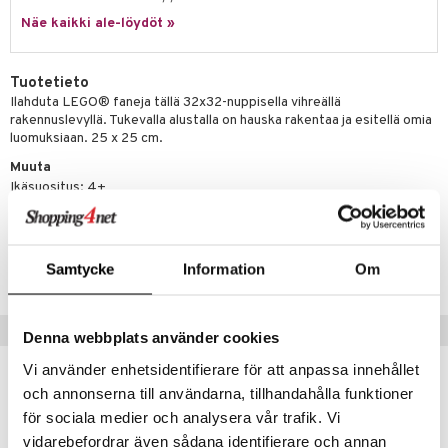
py Friends
pi Pitkätossu Huvikumpu
Näe kaikki ale-löydöt »
badabado
a & Palikat
.L.
ki
O Builder
tuja hahmoja
Tuotetieto
gtoys
omag
ot
kit
Ilahduta LEGO® faneja tällä 32x32-nuppisella vihreällä
rakennuslevyllä. Tukevalla alustalla on hauska rakentaa ja esitellä omia
entarvikkeita
gformers
blarna
taleikit
elut
luomuksiaan. 25 x 25 cm.
ens Barn
ikat
tman
oleikit
neuvot
Muuta
Ikäsuositus: 4+
ållan
kalut
libompa
opelit
iviteettilelut
alaa
ffi Love
ney
elyvaunut
Lapsi
alaa
elit
Tuotenumero
mintahahmot
ney Prinsessat
T11023-1-XX
Samtycke
Information
Om
ettävät lelut
0 palaa
lit
aukut
spalvelu
eli
peli
lit
di
ksiä & vastauksia
Suositut tuotteet
zen
Denna webbplats använder cookies
nhoito
palapelit
tuotetta
Vi använder enhetsidentifierare för att anpassa innehållet
mähäkkimies
pyhuone
miaiset
ien oheistarvikkeet
kit ja käsipyyhkeet
och annonserna till användarna, tillhandahålla funktioner
 verkkokaupasta
ry Potter
hkeet
vikkeet
aunutarvikkeita
för sociala medier och analysera vår trafik. Vi
lo Kitty
vidarebefordrar även sådana identifierare och annan
it & Tarvikkeet