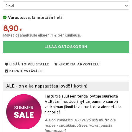
O Minecraft
GO Ninjago
Varastossa, lähetetään heti
8,90
GO Speed Champions
€
Maksa osamaksulla alkaen 4 € per kuukausi.
GO Spidey
LISÄÄ OSTOSKORIIN
O Super Heroes
ic
LISÄÄ TOIVELISTALLE
KIRJOITA ARVOSTELU
otia
KERRO YSTÄVÄLLE
ttiö & keittiötarvikkeet
ALE - on aika napsauttaa löydöt kotiin!
vous
y Born
oti
Tartu tilaisuuteen tehdä löytöjä suuresta
bie
ndby
elut
ALEstamme. Juuri nyt tarjoamme suuren
valikoiman jännittäviä tuotteita alennetuilla
comelon
dby Tukholma
bil
hinnoilla!
ney Prinsessat
umi
ut
Ale on voimassa 31.8.2026 asti mutta ole
nopea - suosikkituotteesi voivat päästä
by's Dollhouse
pi Laiva
o
ohjattavat
loppumaan!