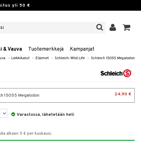
itus yli 50 €
si & Vauva
Tuotemerkkejä
Kampanjat
auva
»
Leikkikalut
»
Eläimet
»
Schleich-Wild Life
»
Schleich 15055 Megalodon
24,90 €
ch 15055 Megalodon
Varastossa, lähetetään heti
la alkaen 5 € per kuukausi.