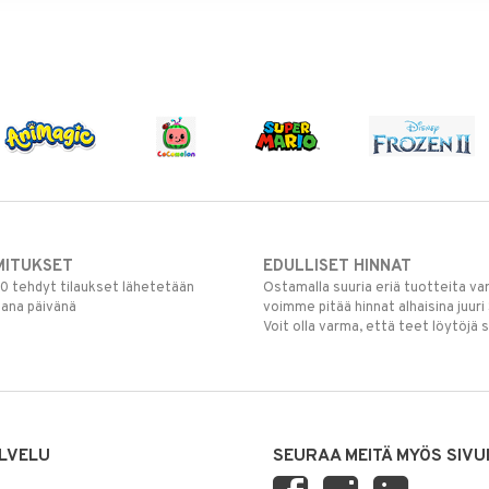
MITUKSET
EDULLISET HINNAT
00 tehdyt tilaukset lähetetään
Ostamalla suuria eriä tuotteita 
mana päivänä
voimme pitää hinnat alhaisina juuri
Voit olla varma, että teet löytöjä 
LVELU
SEURAA MEITÄ MYÖS SIVU