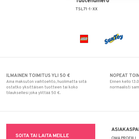
Tuotenumero
Toiminta
Lasten Huonekalut
Lasten aterimet
Aurinkolasit
Paw Patrol
TSL71-1-XX
Turvallisuus
Matot
Ruoka- &
Hatut ja lakit
Babysitterit
Peppi Pitkätossu
Säilytyslaatikot
Säilytys
Hiustarvikkeita
Leluviltti
Pipsa Possu
Tuttipullot & Tarvikkeet
Sängyn vaatteet
Korut
Mobiilit
PJ MASKS
Vesipullot & Tarvikkeet
Muut
Purulelut & helistimet
Pokemon
Rahapussit
Vauvajumppa
Skrållan
Super Mario
Viiru & Pesonen
ILMAINEN TOIMITUS YLI 50 €
NOPEAT TOI
Aina maksuton vaihtoehto, huolimatta siitä
Ennen kello 13.
ostatko yksittäisen tuotteen tai koko
normaalisti sa
tilauksellesi joka ylittää 50 €.
ASIAKASPA
SOITA TAI LAITA MEILLE
OMA PROFIILI