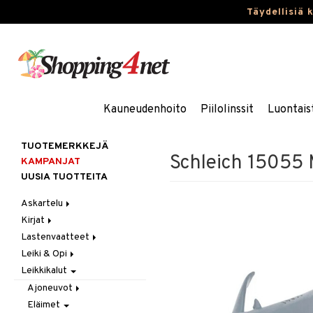
Täydellisiä 
Kauneudenhoito
Piilolinssit
Luontais
TUOTEMERKKEJÄ
Schleich 15055
KAMPANJAT
UUSIA TUOTTEITA
Askartelu
Kirjat
Askartelumateriaalit
Lastenvaatteet
Askartelusetti
Askartelukirjat
Leiki & Opi
Helmet
Maalauskirjat
Alaosat
Leikkikalut
Koulutarvikkeet
Päiväkirjat
Alusvaatteet & Sukat
Opetuslelut
Leggingsit
Muovailuvaha
Kengät
Oppimispelit
Ajoneuvot
Piirrä ja maalaa
Mekot
Soittimet
Eläimet
Autoradat