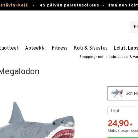
kesävinkkejä
-
45 päivän palautusoikeus -
Ilmainen toim
tuotteet
Apteekki
Fitness
Koti & Sisustus
Lelut, Lap
Shopping4net
»
Lelut, Lapsi & V
 Megalodon
Schlei
24,90
€
Maksa osamaksul