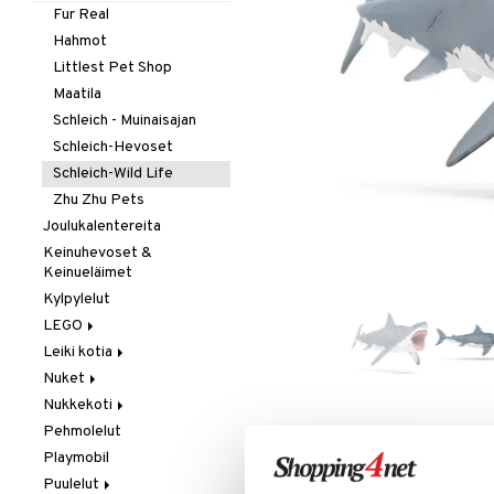
Taikuus
Pientuotteet
Testikitit
Autot
Fur Real
Tarrat
Uima-asut & UV-vaatteet
Lippalakit &
Junat
Hahmot
Aurinkohatut
Vuodevaatteet
Palokunta
Littlest Pet Shop
Yläosat
Poliisi
Maatila
Hupparit ja colleget
Työajoneuvot
Schleich - Muinaisajan
T-paidat
Schleich-Hevoset
Schleich-Wild Life
Zhu Zhu Pets
Joulukalentereita
Keinuhevoset &
Keinueläimet
Kylpylelut
LEGO
Leiki kotia
Botanicals
Nuket
Fortnite
Keittiö &
keittiötarvikkeet
Nukkekoti
LEGO Bluey
Baby Born
Siivous
Pehmolelut
LEGO City
Barbie
Lundby
LISÄÄ TOIVELISTALLE
KI
Playmobil
LEGO Classic
Cocomelon
Lundby Tukholma
Puulelut
LEGO Creator
Disney Prinsessat
Muumi