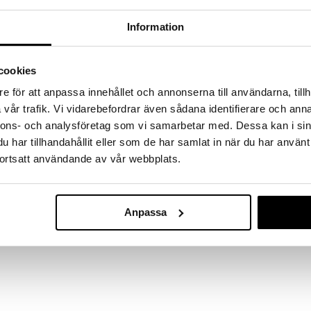
a löydöt kotiin!
Information
isuuteen tehdä löytöjä suuresta ALEstamme. Juuri
mme suuren valikoiman jännittäviä tuotteita
a hinnoilla!
cookies
massa 31.8.2026 asti mutta ole nopea -
otteesi voivat päästä loppumaan!
e för att anpassa innehållet och annonserna till användarna, tillh
i ale-löydöt »
vår trafik. Vi vidarebefordrar även sådana identifierare och anna
nnons- och analysföretag som vi samarbetar med. Dessa kan i sin
har tillhandahållit eller som de har samlat in när du har använt
ortsatt användande av vår webbplats.
Schleich 1480
en jättiläinen harmaalla, arpisella ihollaan.
n pituudestaan ja jopa 60 tonnin painostaan, se ui
SCHLEICH
 saaliin perässä. Eipä ihme: Kokonsa vuoksi se on
9,90
 paljon. Se avaa uhkaavasti suuren suunsa ja paljastaa
€
Anpassa
kee, peli on menetetty!