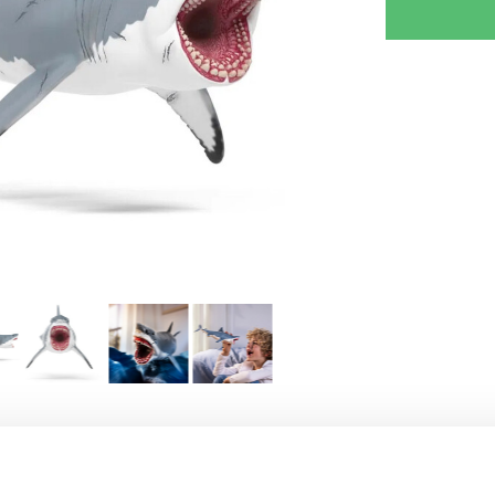
RJOITA ARVOSTELU
KERRO YSTÄVÄLLE