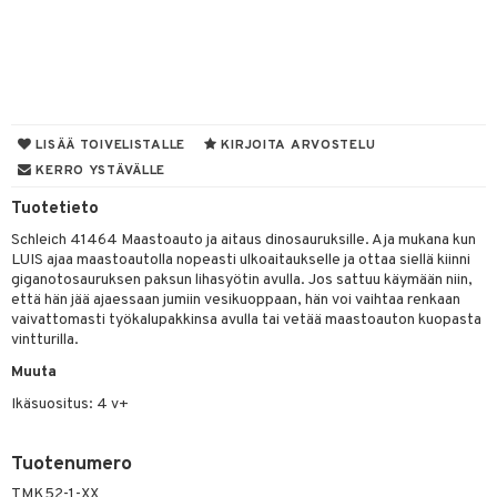
GO Bluey
vous
y Born
oti
O City
bie
ndby
elut
O Classic
comelon
dby Tukholma
bil
O Creator
ney Prinsessat
umi
LISÄÄ TOIVELISTALLE
KIRJOITA ARVOSTELU
ut
KERRO YSTÄVÄLLE
GO Disney
by's Dollhouse
pi Laiva
o
ohjattavat
Tuotetieto
O Disney Princess
py Friends
pi Pitkätossu Huvikumpu
badabado
a & Palikat
Schleich 41464 Maastoauto ja aitaus dinosauruksille. Aja mukana kun
GO DUPLO
.L.
ki
LUIS ajaa maastoautolla nopeasti ulkoaitaukselle ja ottaa siellä kiinni
O Builder
tuja hahmoja
giganotosauruksen paksun lihasyötin avulla. Jos sattuu käymään niin,
O Friends
gtoys
omag
että hän jää ajaessaan jumiin vesikuoppaan, hän voi vaihtaa renkaan
ot
kit
vaivattomasti työkalupakkinsa avulla tai vetää maastoauton kuopasta
O Minecraft
entarvikkeita
gformers
blarna
taleikit
vintturilla.
elut
GO Ninjago
ens Barn
Muuta
ikat
tman
oleikit
neuvot
Ikäsuositus: 4 v+
GO Speed Champions
ållan
kalut
libompa
opelit
iviteettilelut
alaa
GO Spidey
mintahahmot
ney
elyvaunut
Lapsi
alaa
elit
Tuotenumero
O Super Heroes
ney Prinsessat
ettävät lelut
TMK52-1-XX