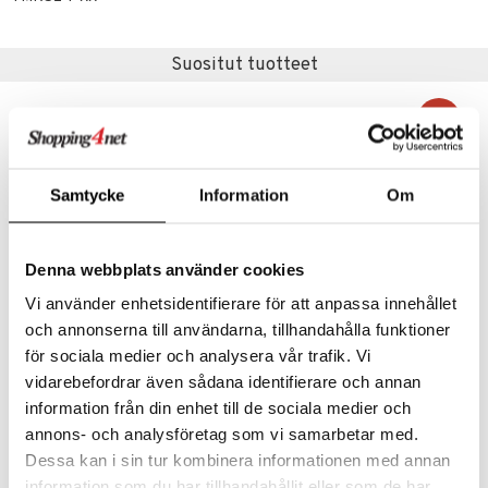
0 palaa
lit
aukut
spalvelu
ic
eli
peli
lit
di
ksiä & vastauksia
Suositut tuotteet
zen
nhoito
palapelit
tuotetta
mähäkkimies
pyhuone
miaiset
ien oheistarvikkeet
kit ja käsipyyhkeet
-33%
 verkkokaupasta
ry Potter
hkeet
vikkeet
aunutarvikkeita
lo Kitty
it & Tarvikkeet
le
Samtycke
Information
Om
.L.
ossa
na/Äiti
mmi Lehmä
kut
kaus & imetys
us
Denna webbplats använder cookies
le
eenvarjot
Vi använder enhetsidentifierare för att anpassa innehållet
istelu
nen
och annonserna till användarna, tillhandahålla funktioner
umi
Schleich 14525 Tyrannosaurus Rex
Schleich 14581 Brachiosaurus
mput
lalaput
keet
för sociala medier och analysera vår trafik. Vi
SCHLEICH
SCHLEICH
le
ten Huonekalut
ten aterimet
inkolasit
vidarebefordrar även sådana identifierare och annan
ta
23,90
15,90
23,90
 Patrol
€
€
(
€
)
information från din enhet till de sociala medier och
tot
ka- & Säilytyslaatikot
ut ja lakit
ysitterit
isuus
annons- och analysföretag som vi samarbetar med.
pi Pitkätossu
lytys
tipullot & Tarvikkeet
starvikkeita
uviltti
Dessa kan i sin tur kombinera informationen med annan
sa Possu
information som du har tillhandahållit eller som de har