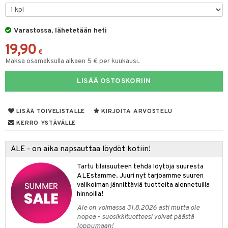
GO Bluey
vous
y Born
oti
O City
bie
Varastossa, lähetetään heti
ndby
elut
19,90
O Classic
comelon
dby Tukholma
bil
€
Maksa osamaksulla alkaen 5 € per kuukausi.
O Creator
ney Prinsessat
umi
ut
LISÄÄ OSTOSKORIIN
GO Disney
by's Dollhouse
pi Laiva
o
ohjattavat
O Disney Princess
py Friends
pi Pitkätossu Huvikumpu
badabado
a & Palikat
LISÄÄ TOIVELISTALLE
KIRJOITA ARVOSTELU
GO DUPLO
.L.
ki
O Builder
tuja hahmoja
KERRO YSTÄVÄLLE
O Friends
gtoys
omag
ot
kit
ALE - on aika napsauttaa löydöt kotiin!
O Minecraft
entarvikkeita
gformers
blarna
taleikit
elut
Tartu tilaisuuteen tehdä löytöjä suuresta
GO Ninjago
ens Barn
ikat
tman
oleikit
neuvot
ALEstamme. Juuri nyt tarjoamme suuren
valikoiman jännittäviä tuotteita alennetuilla
GO Speed Champions
ållan
kalut
libompa
opelit
iviteettilelut
alaa
hinnoilla!
GO Spidey
ffi Love
ney
Ale on voimassa 31.8.2026 asti mutta ole
elyvaunut
Lapsi
alaa
elit
nopea - suosikkituotteesi voivat päästä
O Super Heroes
mintahahmot
ney Prinsessat
ettävät lelut
loppumaan!