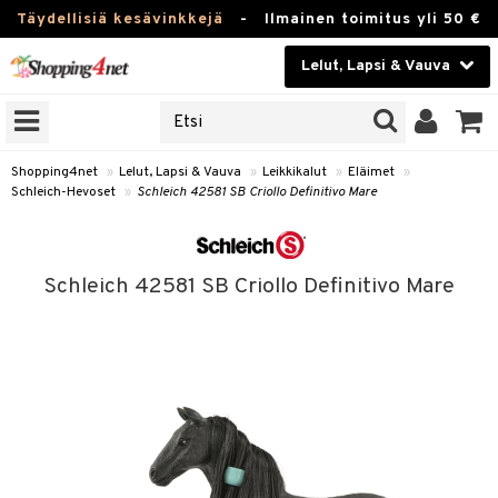
Täydellisiä kesävinkkejä
-
Ilmainen toimitus yli 50 €
Lelut, Lapsi & Vauva
ERKKEJÄ
Kauneudenhoito
JAT
UOTTEITA
Piilolinssit
Shopping4net
»
Lelut, Lapsi & Vauva
»
Leikkikalut
»
Eläimet
»
Schleich-Hevoset
»
Schleich 42581 SB Criollo Definitivo Mare
Luontaistuotteet
u
Apteekki
lumateriaalit
Schleich 42581 SB Criollo Definitivo Mare
atteet
lusetti
lukirjat
Fitness
pi
kirjat
t
Koti & Sisustus
gingsit
ut
rvikkeet
rjat
atteet & Sukat
lelut
Lelut, Lapsi & Vauva
luvaha
pelit
vot
Tuotemerkkejä
oradat
ja maalaa
et
t
Kampanjat
ot
 Real
otteet
it