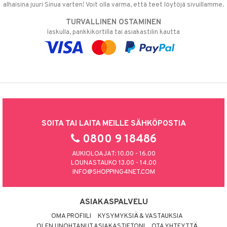
alhaisina juuri Sinua varten! Voit olla varma, että teet löytöjä sivuillamme.
TURVALLINEN OSTAMINEN
laskulla, pankkikortilla tai asiakastilin kautta
SOITA TAI LAITA MEILLE SÄHKÖPOSTIA
0800 9 18486
AUKIOLOAJAT: 10.00 - 16.00
LOUNASTAUKO 13.00 - 14.00
INFO@SHOPPING4NET.COM
ASIAKASPALVELU
OMA PROFIILI
KYSYMYKSIÄ & VASTAUKSIA
OLEN UNOHTANUT ASIAKASTIETONI
OTA YHTEYTTÄ