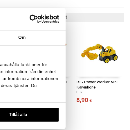
Suositut tuotteet
Om
andahålla funktioner för
n information från din enhet
 tur kombinera informationen
 Midi
BIG Power Worker Mini
BIG Power Worker Mini
 deras tjänster. Du
cm
Dumper
Kaivinkone
BIG
BIG
8,50
8,90
€
€
Tillåt alla