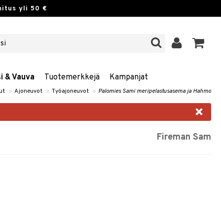
itus yli 50 €
si & Vauva
Tuotemerkkejä
Kampanjat
ut
»
Ajoneuvot
»
Työajoneuvot
»
Palomies Sami meripelastusasema ja Hahmo
×
Fireman Sam