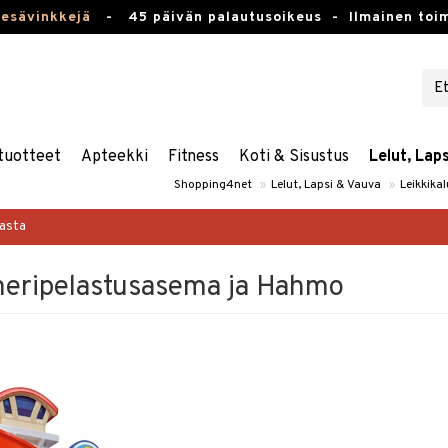
kesävinkkejä
-
45 päivän palautusoikeus -
Ilmainen toim
tuotteet
Apteekki
Fitness
Koti & Sisustus
Lelut, Lap
Shopping4net
»
Lelut, Lapsi & Vauva
»
Leikkikal
masta
meripelastusasema ja Hahmo