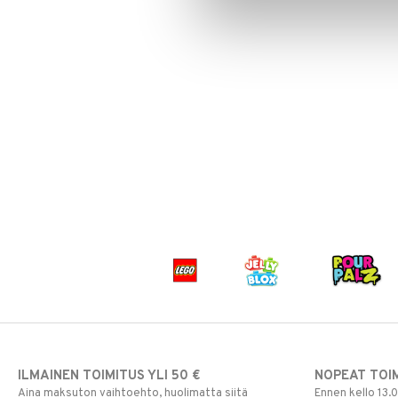
Säilytyslaatikot
Säilytys
Hiustarvikkeita
Leluviltti
Pipsa Possu
Tuttipullot & Tarvikkeet
Sängyn vaatteet
Korut
Mobiilit
PJ MASKS
Vesipullot & Tarvikkeet
Muut
Purulelut & helistimet
Pokemon
Rahapussit
Vauvajumppa
Skrållan
Super Mario
Viiru & Pesonen
ILMAINEN TOIMITUS YLI 50 €
NOPEAT TOI
Aina maksuton vaihtoehto, huolimatta siitä
Ennen kello 13.