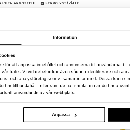
RJOITA ARVOSTELU
KERRO YSTÄVÄLLE
13 teemana on meripelastus. Tämä leikkisetti
Jodie Philips -hahmon. Asemassa on järven
elikopteritaso, jonne Wallaby voi laskeutua, liukumäki
Information
siin, automaattiset ovet, liikkuva nosturi merestä
nin. Asemalla on myös merentutkimusalue
yynyalus voidaan nostaa asemalle aallon mallisella
uusiin tehtäviin laukaisulaitteen kera.
cookies
leikkisetti sisältää meripelastusaseman,
e för att anpassa innehållet och annonserna till användarna, tillh
a monia varusteita.
vår trafik. Vi vidarebefordrar även sådana identifierare och anna
nnons- och analysföretag som vi samarbetar med. Dessa kan i sin
Viking Ecoline
har tillhandahållit eller som de har samlat in när du har använt
Kippiauto 21 
VIKING TOYS
ortsatt användande av vår webbplats.
9,90
€
Anpassa