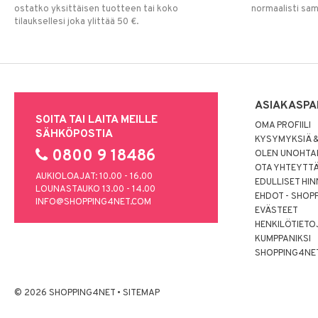
ostatko yksittäisen tuotteen tai koko
normaalisti sa
tilauksellesi joka ylittää 50 €.
ASIAKASPA
SOITA TAI LAITA MEILLE
OMA PROFIILI
SÄHKÖPOSTIA
KYSYMYKSIÄ &
0800 9 18486
OLEN UNOHTAN
OTA YHTEYTT
AUKIOLOAJAT: 10.00 - 16.00
EDULLISET HI
LOUNASTAUKO 13.00 - 14.00
EHDOT - SHOP
INFO@SHOPPING4NET.COM
EVÄSTEET
HENKILÖTIETO
KUMPPANIKSI
SHOPPING4NE
© 2026 SHOPPING4NET
•
SITEMAP