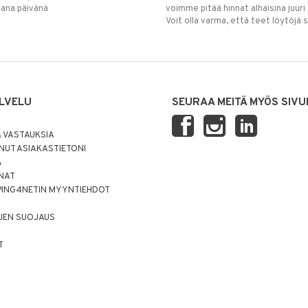
mana päivänä
voimme pitää hinnat alhaisina juuri
Voit olla varma, että teet löytöjä 
LVELU
SEURAA MEITÄ MYÖS SIVU
 VASTAUKSIA
UT ASIAKASTIETONI
Ä
NNAT
PING4NETIN MYYNTIEHDOT
JEN SUOJAUS
T