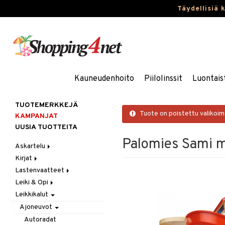
Täydellisiä 
Kauneudenhoito
Piilolinssit
Luontais
TUOTEMERKKEJÄ
Tuote on poistettu valikoi
KAMPANJAT
UUSIA TUOTTEITA
Palomies Sami 
Askartelu
Kirjat
Askartelumateriaalit
Lastenvaatteet
Askartelusetti
Askartelukirjat
Leiki & Opi
Helmet
Maalauskirjat
Alaosat
Leikkikalut
Koulutarvikkeet
Päiväkirjat
Alusvaatteet & Sukat
Opetuslelut
Leggingsit
Muovailuvaha
Kengät
Oppimispelit
Ajoneuvot
Piirrä ja maalaa
Mekot
Soittimet
Autoradat