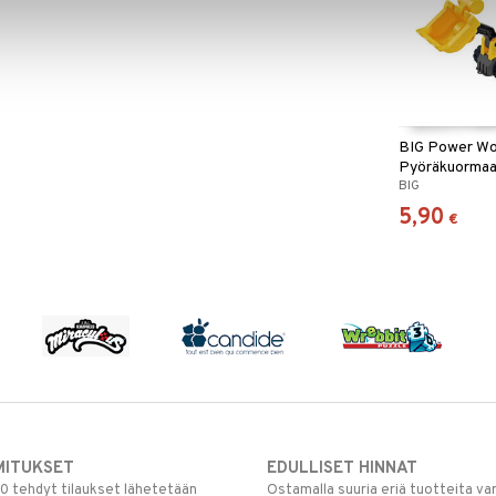
BIG Power Wo
Pyöräkuormaa
BIG
5,90
€
MITUKSET
EDULLISET HINNAT
00 tehdyt tilaukset lähetetään
Ostamalla suuria eriä tuotteita 