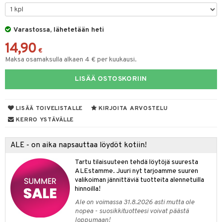
ut
nen
GO Disney
by's Dollhouse
pi Laiva
mput
o
lalaput
ohjattavat
keet
Varastossa, lähetetään heti
O Disney Princess
py Friends
pi Pitkätossu Huvikumpu
ten Huonekalut
badabado
ten aterimet
inkolasit
a & Palikat
ta
14,90
GO DUPLO
.L.
tot
ki
ka- & Säilytyslaatikot
ut ja lakit
€
O Builder
ysitterit
tuja hahmoja
isuus
Maksa osamaksulla alkaen 4 € per kuukausi.
O Friends
gtoys
lytys
tipullot & Tarvikkeet
starvikkeita
omag
uviltti
ot
kit
LISÄÄ OSTOSKORIIN
O Minecraft
entarvikkeita
gyn vaatteet
ipullot & Tarvikkeet
ut
gformers
iilit
blarna
taleikit
elut
GO Ninjago
ens Barn
ut
ikat
ulelut & helistimet
tman
oleikit
neuvot
LISÄÄ TOIVELISTALLE
KIRJOITA ARVOSTELU
GO Speed Champions
ållan
apussit
kalut
uvajumppa
libompa
opelit
iviteettilelut
KERRO YSTÄVÄLLE
GO Spidey
ffi Love
ney
elyvaunut
ALE - on aika napsauttaa löydöt kotiin!
O Super Heroes
mintahahmot
ney Prinsessat
ettävät lelut
Tartu tilaisuuteen tehdä löytöjä suuresta
ic
eli
ALEstamme. Juuri nyt tarjoamme suuren
valikoiman jännittäviä tuotteita alennetuilla
zen
hinnoilla!
Ale on voimassa 31.8.2026 asti mutta ole
mähäkkimies
nopea - suosikkituotteesi voivat päästä
loppumaan!
ry Potter