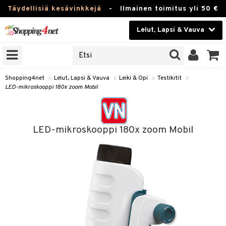
Täydellisiä kesävinkkejä
-
Ilmainen toimitus yli 50 €
Lelut, Lapsi & Vauva
ERKKEJÄ
Kauneudenhoito
JAT
UOTTEITA
Piilolinssit
Shopping4net
»
Lelut, Lapsi & Vauva
»
Leiki & Opi
»
Testikitit
»
LED-mikroskooppi 180x zoom Mobil
Luontaistuotteet
u
Apteekki
lumateriaalit
LED-mikroskooppi 180x zoom Mobil
atteet
lusetti
lukirjat
Fitness
pi
kirjat
t
Koti & Sisustus
gingsit
rvikkeet
rjat
atteet & Sukat
lelut
Lelut, Lapsi & Vauva
luvaha
pelit
Tuotemerkkejä
ja maalaa
et
Kampanjat
otteet
tit