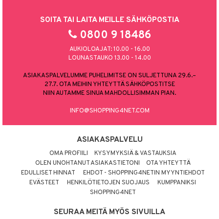
SOITA TAI LAITA MEILLE SÄHKÖPOSTIA
0800 9 18486
AUKIOLOAJAT: 10.00 - 16.00
LOUNASTAUKO 13.00 - 14.00
ASIAKASPALVELUMME PUHELIMITSE ON SULJETTUNA 29.6.–
27.7. OTA MEIHIN YHTEYTTÄ SÄHKÖPOSTITSE
NIIN AUTAMME SINUA MAHDOLLISIMMAN PIAN.
INFO@SHOPPING4NET.COM
ASIAKASPALVELU
OMA PROFIILI
KYSYMYKSIÄ & VASTAUKSIA
OLEN UNOHTANUT ASIAKASTIETONI
OTA YHTEYTTÄ
EDULLISET HINNAT
EHDOT - SHOPPING4NETIN MYYNTIEHDOT
EVÄSTEET
HENKILÖTIETOJEN SUOJAUS
KUMPPANIKSI
SHOPPING4NET
SEURAA MEITÄ MYÖS SIVUILLA