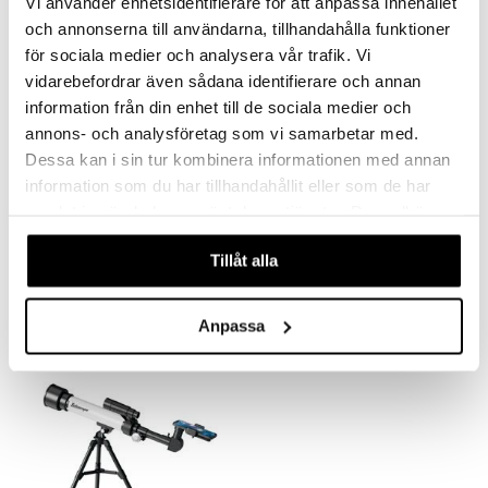
Vi använder enhetsidentifierare för att anpassa innehållet
och annonserna till användarna, tillhandahålla funktioner
ru & Pesonen
för sociala medier och analysera vår trafik. Vi
vidarebefordrar även sådana identifierare och annan
information från din enhet till de sociala medier och
annons- och analysföretag som vi samarbetar med.
Dessa kan i sin tur kombinera informationen med annan
information som du har tillhandahållit eller som de har
samlat in när du har använt deras tjänster. Du godkänner
GP Batteries AA, 1.5V, 4-pack
LED-kiikarit tarvikkeineen
våra cookies vid fortsatt användande av vår webbplats.
GP BATTERIES
VN LEK
Tillåt alla
3,50
6,90
€
€
Anpassa