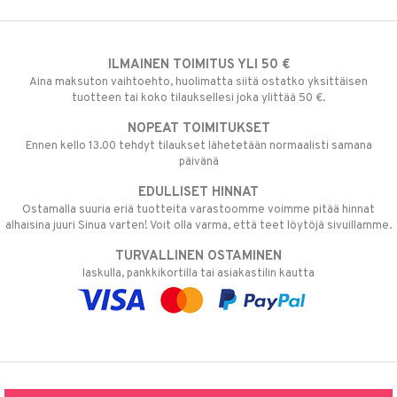
ILMAINEN TOIMITUS YLI 50 €
Aina maksuton vaihtoehto, huolimatta siitä ostatko yksittäisen
tuotteen tai koko tilauksellesi joka ylittää 50 €.
NOPEAT TOIMITUKSET
Ennen kello 13.00 tehdyt tilaukset lähetetään normaalisti samana
päivänä
EDULLISET HINNAT
Ostamalla suuria eriä tuotteita varastoomme voimme pitää hinnat
alhaisina juuri Sinua varten! Voit olla varma, että teet löytöjä sivuillamme.
TURVALLINEN OSTAMINEN
laskulla, pankkikortilla tai asiakastilin kautta