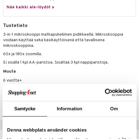
Näe kaikki ale-löydöt »
lo Kitty
.L.
Tuotetieto
mmi Lehmä
3-in-1 mikroskooppi matkapuhelimen pidikkeellä. Mikroskooppia
voidaan käyttää sekä käsikäyttöisenä että tavallisena
le
mikroskooppina.
umi
60x ja 180x zoomilla.
Ei sisällä 1 kpl AA-paristoa. Sisältää 3 kpl nappiparistoja.
le
Muuta
 Patrol
6 vuotta+
pi Pitkätossu
sa Possu
Tuotenumero
 MASKS
TVE49-1-XX
Samtycke
Information
Om
kemon
Vinkkejä sinulle
ållan
Denna webbplats använder cookies
er Mario