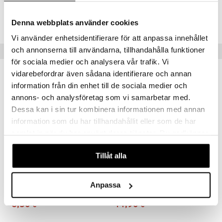
Tuotenumero
pi Pitkätossu
TMB62-1-1G
Denna webbplats använder cookies
sa Possu
Vi använder enhetsidentifierare för att anpassa innehållet
och annonserna till användarna, tillhandahålla funktioner
 MASKS
Vinkkejä sinulle
för sociala medier och analysera vår trafik. Vi
kemon
vidarebefordrar även sådana identifierare och annan
ållan
information från din enhet till de sociala medier och
annons- och analysföretag som vi samarbetar med.
er Mario
Dessa kan i sin tur kombinera informationen med annan
ru & Pesonen
information som du har tillhandahållit eller som de har
samlat in när du har använt deras tjänster. Du godkänner
våra cookies vid fortsatt användande av vår webbplats.
Tillåt alla
Saatavana useana vaihtoehtona
Muumi Sukat Ruusuneiti Vaaleanpunainen
Muumihahmo T-paita Haisuli
Anpassa
MUMIN
MUMIN
3,50
14,90
€
€