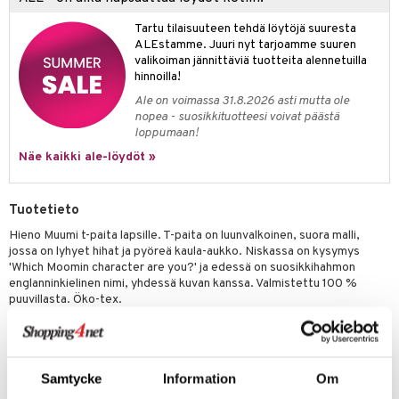
apussit
kalut
uvajumppa
libompa
opelit
iviteettilelut
GO Spidey
ffi Love
Tartu tilaisuuteen tehdä löytöjä suuresta
ney
elyvaunut
ALEstamme. Juuri nyt tarjoamme suuren
O Super Heroes
mintahahmot
valikoiman jännittäviä tuotteita alennetuilla
ney Prinsessat
ettävät lelut
hinnoilla!
ic
eli
Ale on voimassa 31.8.2026 asti mutta ole
nopea - suosikkituotteesi voivat päästä
zen
loppumaan!
mähäkkimies
Näe kaikki ale-löydöt »
ry Potter
Tuotetieto
lo Kitty
Hieno Muumi t-paita lapsille. T-paita on luunvalkoinen, suora malli,
.L.
jossa on lyhyet hihat ja pyöreä kaula-aukko. Niskassa on kysymys
'Which Moomin character are you?' ja edessä on suosikkihahmon
mmi Lehmä
englanninkielinen nimi, yhdessä kuvan kanssa. Valmistettu 100 %
puuvillasta. Öko-tex.
le
Materiaali
: 100 % puuvillaa.
umi
Hoito-ohjeet
: 40 °C - Pese samanväristen kanssa, käännä nurinpäin
ennen pesua, ei rumpukuivausta, silitä nurjalta puolelta.
le
Samtycke
Information
Om
 Patrol