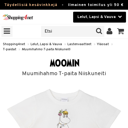
Täydellisiä kesävinkkejä
-
Ilmainen toimitus yli 50 €
Lelut, Lapsi & Vauva
ERKKEJÄ
Kauneudenhoito
JAT
UOTTEITA
Piilolinssit
Shopping4net
»
Lelut, Lapsi & Vauva
»
Lastenvaatteet
»
Yläosat
»
T-paidat
»
Muumihahmo T-paita Niiskuneiti
Luontaistuotteet
u
Apteekki
lumateriaalit
Muumihahmo T-paita Niiskuneiti
atteet
lusetti
lukirjat
Fitness
kirjat
t
Koti & Sisustus
gingsit
rvikkeet
rjat
atteet & Sukat
Lelut, Lapsi & Vauva
luvaha
Tuotemerkkejä
ja maalaa
Kampanjat
otteet