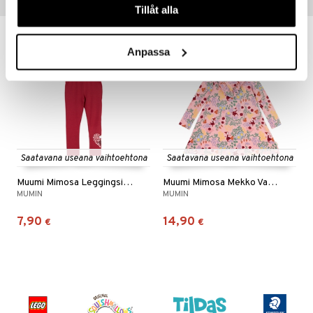
Vinkkejä sinulle
Tillåt alla
pi Pitkätossu
sa Possu
Anpassa
 MASKS
kemon
ållan
er Mario
Saatavana useana vaihtoehtona
Saatavana useana vaihtoehtona
ru & Pesonen
Muumi Mimosa Leggingsit Punaiset
Muumi Mimosa Mekko Vaaleanpunainen
MUMIN
MUMIN
7,90
14,90
€
€