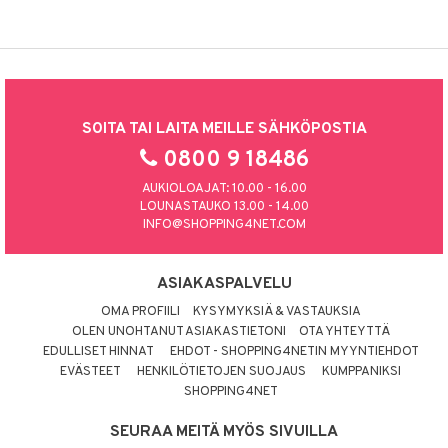
SOITA TAI LAITA MEILLE SÄHKÖPOSTIA
0800 9 18486
AUKIOLOAJAT: 10.00 - 16.00
LOUNASTAUKO 13.00 - 14.00
INFO@SHOPPING4NET.COM
ASIAKASPALVELU
OMA PROFIILI
KYSYMYKSIÄ & VASTAUKSIA
OLEN UNOHTANUT ASIAKASTIETONI
OTA YHTEYTTÄ
EDULLISET HINNAT
EHDOT - SHOPPING4NETIN MYYNTIEHDOT
EVÄSTEET
HENKILÖTIETOJEN SUOJAUS
KUMPPANIKSI
SHOPPING4NET
SEURAA MEITÄ MYÖS SIVUILLA