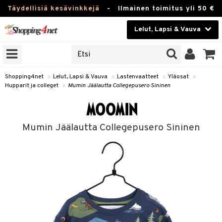
Täydellisiä kesävinkkejä
-
Ilmainen toimitus yli 50 €
Lelut, Lapsi & Vauva
ERKKEJÄ
Kauneudenhoito
JAT
UOTTEITA
Piilolinssit
Shopping4net
»
Lelut, Lapsi & Vauva
»
Lastenvaatteet
»
Yläosat
»
Hupparit ja colleget
»
Mumin Jäälautta Collegepusero Sininen
Luontaistuotteet
u
Apteekki
lumateriaalit
Mumin Jäälautta Collegepusero Sininen
atteet
lusetti
lukirjat
Fitness
kirjat
t
Koti & Sisustus
gingsit
rvikkeet
rjat
atteet & Sukat
Lelut, Lapsi & Vauva
luvaha
Tuotemerkkejä
ja maalaa
Kampanjat
otteet