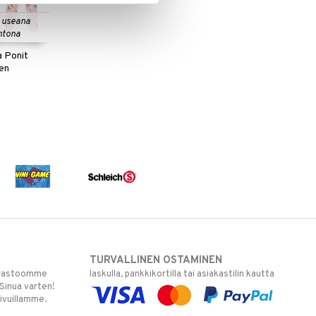
 useana
htona
 Ponit
en
TURVALLINEN OSTAMINEN
varastoomme
laskulla, pankkikortilla tai asiakastilin kautta
 Sinua varten!
sivuillamme.