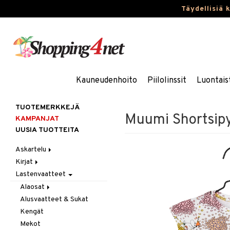
Täydellisiä 
Kauneudenhoito
Piilolinssit
Luontais
TUOTEMERKKEJÄ
Muumi Shortsip
KAMPANJAT
UUSIA TUOTTEITA
Askartelu
Kirjat
Askartelumateriaalit
Lastenvaatteet
Askartelusetti
Askartelukirjat
Helmet
Maalauskirjat
Alaosat
Koulutarvikkeet
Päiväkirjat
Alusvaatteet & Sukat
Leggingsit
Muovailuvaha
Kengät
Piirrä ja maalaa
Mekot