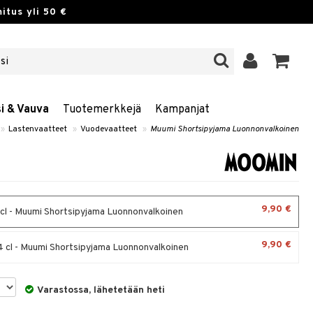
itus yli 50 €
si & Vauva
Tuotemerkkejä
Kampanjat
»
Lastenvaatteet
»
Vuodevaatteet
»
Muumi Shortsipyjama Luonnonvalkoinen
9,90 €
cl - Muumi Shortsipyjama Luonnonvalkoinen
9,90 €
 cl - Muumi Shortsipyjama Luonnonvalkoinen
Varastossa, lähetetään heti