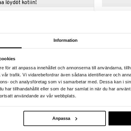
a löydöt kotiin!
isuuteen tehdä löytöjä suuresta ALEstamme. Juuri
mme suuren valikoiman jännittäviä tuotteita
a hinnoilla!
massa 31.8.2026 asti mutta ole nopea -
otteesi voivat päästä loppumaan!
Information
i ale-löydöt »
Saatavana
vaihtoe
cookies
Muumi Shorts
ää löytöä? Outletistamme löydät runsaasti
e för att anpassa innehållet och annonserna till användarna, tillh
Luonnonvalko
Hyödynnä tilaisuus tehdä löytöjä, kun
vår trafik. Vi vidarebefordrar även sådana identifierare och anna
MUMIN
lä.
nnons- och analysföretag som vi samarbetar med. Dessa kan i sin
9,90
in varastoa riittää!
€
har tillhandahållit eller som de har samlat in när du har använt
ortsatt användande av vår webbplats.
uutuus
a, aiheena Niiskuneiti, Pikku Myy ja Mymmeli
liila-kelta-kupari. Lyhythihainen toppi kevyesti
Anpassa
yöristetyllä, pidemmällä takaosalla. Shortseissa on
täröllä.