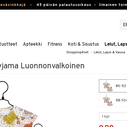
kesävinkkejä
-
45 päivän palautusoikeus -
Ilmainen toim
tuotteet
Apteekki
Fitness
Koti & Sisustus
Lelut, Lap
Shopping4net
»
Lelut, Lapsi & Vauva
yjama Luonnonvalkoinen
86-92 
98-104