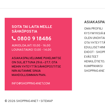
ASIAKASPA
SOITA TAI LAITA MEILLE
OMA PROFIILI
SÄHKÖPOSTIA
KYSYMYKSIÄ &
0800 9 18486
OLEN UNOHTAN
OTA YHTEYTT
AUKIOLOAJAT: 10.00 - 16.00
EDULLISET HI
LOUNASTAUKO 13.00 - 14.00
EHDOT - SHOP
EVÄSTEET
ASIAKASPALVELUMME PUHELIMITSE
HENKILÖTIETO
ON SULJETTUNA 29.6.–27.7. OTA
KUMPPANIKSI
MEIHIN YHTEYTTÄ SÄHKÖPOSTITSE
NIIN AUTAMME SINUA
SHOPPING4NE
MAHDOLLISIMMAN PIAN.
INFO@SHOPPING4NET.COM
© 2026 SHOPPING4NET
•
SITEMAP