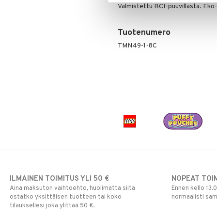
Valmistettu BCI-puuvillasta. Eko
Paw Patrol
Peppi Pitkätossu
Tuotenumero
Pipsa Possu
PJ MASKS
TMN49-1-8C
Pokemon
Skrållan
Super Mario
Viiru & Pesonen
ILMAINEN TOIMITUS YLI 50 €
NOPEAT TOI
Aina maksuton vaihtoehto, huolimatta siitä
Ennen kello 13.
ostatko yksittäisen tuotteen tai koko
normaalisti sa
tilauksellesi joka ylittää 50 €.