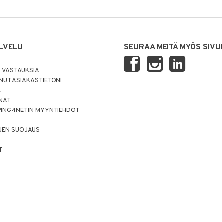
LVELU
SEURAA MEITÄ MYÖS SIVU
 VASTAUKSIA
UT ASIAKASTIETONI
Ä
NNAT
PING4NETIN MYYNTIEHDOT
JEN SUOJAUS
T