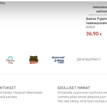
-tex.
Saatavana
vaihtoe
Bamse Pyjama
Vaaleanpunain
BAMSE
36,90
€
MITUKSET
EDULLISET HINNAT
00 tehdyt tilaukset lähetetään
Ostamalla suuria eriä tuotteita 
mana päivänä
voimme pitää hinnat alhaisina juuri
Voit olla varma, että teet löytöjä 