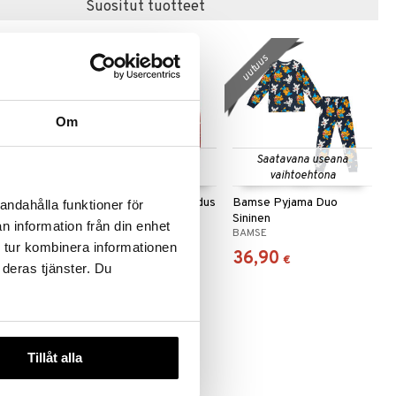
Suositut tuotteet
uutuus
Om
 useana
Saatavana useana
Saatavana useana
htona
vaihtoehtona
vaihtoehtona
ipyjama
Pyjama Pettson & Findus
Bamse Pyjama Duo
andahålla funktioner för
inen
Joulu Punainen
Sininen
n information från din enhet
GEGGAMOJA
BAMSE
 tur kombinera informationen
39,90
36,90
€
€
 deras tjänster. Du
Tillåt alla