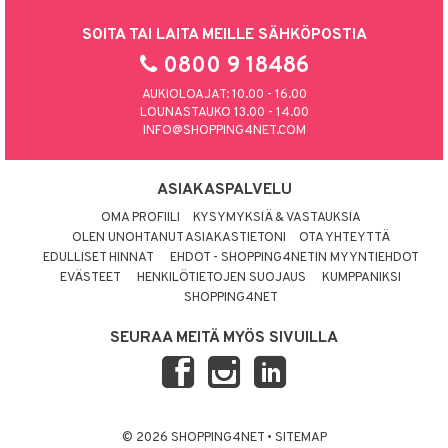
SOITA TAI LAITA MEILLE SÄHKÖPOSTIA
0800 9 18486
AUKIOLOAJAT: 10.00 - 16.00
LOUNASTAUKO 13.00 - 14.00
INFO@SHOPPING4NET.COM
ASIAKASPALVELU
OMA PROFIILI
KYSYMYKSIÄ & VASTAUKSIA
OLEN UNOHTANUT ASIAKASTIETONI
OTA YHTEYTTÄ
EDULLISET HINNAT
EHDOT - SHOPPING4NETIN MYYNTIEHDOT
EVÄSTEET
HENKILÖTIETOJEN SUOJAUS
KUMPPANIKSI
SHOPPING4NET
SEURAA MEITÄ MYÖS SIVUILLA
© 2026 SHOPPING4NET
•
SITEMAP