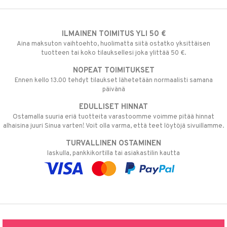
ILMAINEN TOIMITUS YLI 50 €
Aina maksuton vaihtoehto, huolimatta siitä ostatko yksittäisen
tuotteen tai koko tilauksellesi joka ylittää 50 €.
NOPEAT TOIMITUKSET
Ennen kello 13.00 tehdyt tilaukset lähetetään normaalisti samana
päivänä
EDULLISET HINNAT
Ostamalla suuria eriä tuotteita varastoomme voimme pitää hinnat
alhaisina juuri Sinua varten! Voit olla varma, että teet löytöjä sivuillamme.
TURVALLINEN OSTAMINEN
laskulla, pankkikortilla tai asiakastilin kautta