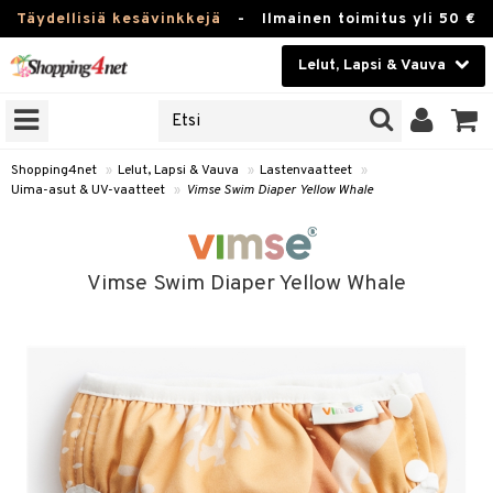
Täydellisiä kesävinkkejä
-
Ilmainen toimitus yli 50 €
Lelut, Lapsi & Vauva
ERKKEJÄ
Kauneudenhoito
JAT
UOTTEITA
Piilolinssit
Shopping4net
»
Lelut, Lapsi & Vauva
»
Lastenvaatteet
»
Uima-asut & UV-vaatteet
»
Vimse Swim Diaper Yellow Whale
Luontaistuotteet
u
Apteekki
lumateriaalit
Vimse Swim Diaper Yellow Whale
atteet
lusetti
lukirjat
Fitness
kirjat
t
Koti & Sisustus
gingsit
rvikkeet
rjat
atteet & Sukat
Lelut, Lapsi & Vauva
luvaha
Tuotemerkkejä
ja maalaa
Kampanjat
otteet