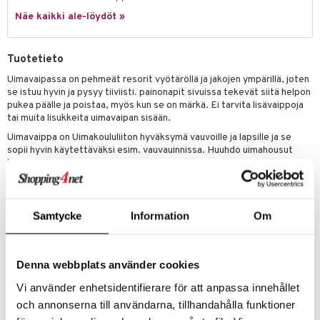
ney Prinsessat
ettävät lelut
Näe kaikki ale-löydöt »
ic
eli
zen
Tuotetieto
mähäkkimies
Uimavaipassa on pehmeät resorit vyötäröllä ja jakojen ympärillä, joten
se istuu hyvin ja pysyy tiiviisti. painonapit sivuissa tekevät siitä helpon
ry Potter
pukea päälle ja poistaa, myös kun se on märkä. Ei tarvita lisävaippoja
tai muita lisukkeita uimavaipan sisään.
lo Kitty
Uimavaippa on Uimakoululiiton hyväksymä vauvoille ja lapsille ja se
.L.
sopii hyvin käytettäväksi esim. vauvauinnissa. Huuhdo uimahousut
käytön jälkeen.
mmi Lehmä
Lapsen paino on hyvä lähtökohta, mutta reiden ja vyötärön mitat
antavat tarkemman perustan kokoa valitessa.
le
Jos punnitset valintaa kahden eri vaihtoehdon välillä, valitse pienempi
Samtycke
Information
Om
umi
koko. On tärkeää, että vaippa istuu hyvin vyötäröllä välttyäksesi
vuodoilta.
le
Koko-opas
:
Denna webbplats använder cookies
 Patrol
M
: 7-10 kg
Vi använder enhetsidentifierare för att anpassa innehållet
L
: 9-12 kg
pi Pitkätossu
och annonserna till användarna, tillhandahålla funktioner
XL
: 11-14 kg
sa Possu