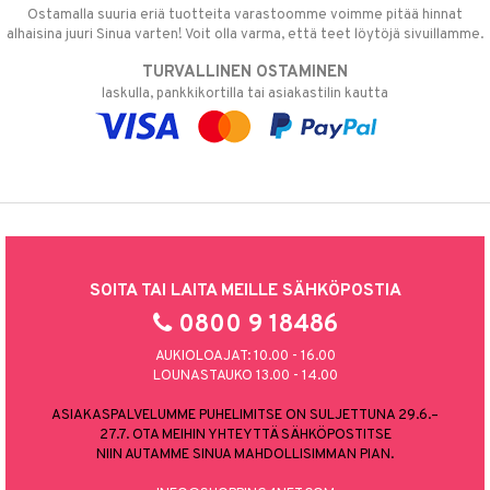
Ostamalla suuria eriä tuotteita varastoomme voimme pitää hinnat
alhaisina juuri Sinua varten! Voit olla varma, että teet löytöjä sivuillamme.
TURVALLINEN OSTAMINEN
laskulla, pankkikortilla tai asiakastilin kautta
SOITA TAI LAITA MEILLE SÄHKÖPOSTIA
0800 9 18486
AUKIOLOAJAT: 10.00 - 16.00
LOUNASTAUKO 13.00 - 14.00
ASIAKASPALVELUMME PUHELIMITSE ON SULJETTUNA 29.6.–
27.7. OTA MEIHIN YHTEYTTÄ SÄHKÖPOSTITSE
NIIN AUTAMME SINUA MAHDOLLISIMMAN PIAN.