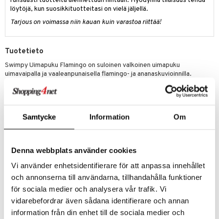
runsaasti tuotteita alennettuun hintaan. Hyödynnä tilaisuus tehdä
ney Prinsessat
ettävät lelut
löytöjä, kun suosikkituotteitasi on vielä jäljellä.
ic
eli
Tarjous on voimassa niin kauan kuin varastoa riittää!
zen
mähäkkimies
Tuotetieto
Swimpy Uimapuku Flamingo on suloinen valkoinen uimapuku
ry Potter
uimavaipalla ja vaaleanpunaisella flamingo- ja ananaskuvioinnilla.
Uimapuvussa on leveät olkaimeyt, vyötärönauha ja istuvuus
lo Kitty
lahkeensuissa. Se on valmistettu elastisesta, nopeasti kuivuvasta
OEKO-tex sertifioidusta materiaalista joka ei sisällä vahingollisia
.L.
aineita ja siinä on UPF50+-suoja. Kaikki Swimpyn UV-tuotteet on
Samtycke
Information
Om
mmi Lehmä
sertifioidut UV standardilla 801, mikä takat UV-suojan säilyvyyden
myös käytön ja pesujen jälkeen.
le
Muuta
Denna webbplats använder cookies
umi
Material: 85% polyester, 15% elastan
Vi använder enhetsidentifierare för att anpassa innehållet
le
OEKO-tex standard 100-certifierad
och annonserna till användarna, tillhandahålla funktioner
Tvättas i maskin 40 grader.
 Patrol
för sociala medier och analysera vår trafik. Vi
vidarebefordrar även sådana identifierare och annan
pi Pitkätossu
Tuotenumero
information från din enhet till de sociala medier och
sa Possu