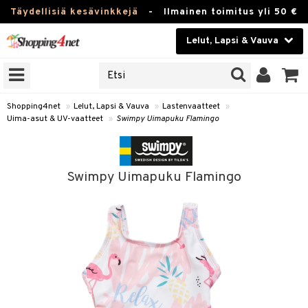
Täydellisiä kesävinkkejä
-
Ilmainen toimitus yli 50 €
Lelut, Lapsi & Vauva
ERKKEJÄ
Kauneudenhoito
JAT
UOTTEITA
Piilolinssit
Shopping4net
»
Lelut, Lapsi & Vauva
»
Lastenvaatteet
»
Uima-asut & UV-vaatteet
»
Swimpy Uimapuku Flamingo
Luontaistuotteet
u
Apteekki
lumateriaalit
Swimpy Uimapuku Flamingo
atteet
lusetti
lukirjat
Fitness
kirjat
t
Koti & Sisustus
gingsit
rvikkeet
rjat
atteet & Sukat
Lelut, Lapsi & Vauva
luvaha
Tuotemerkkejä
ja maalaa
Kampanjat
otteet