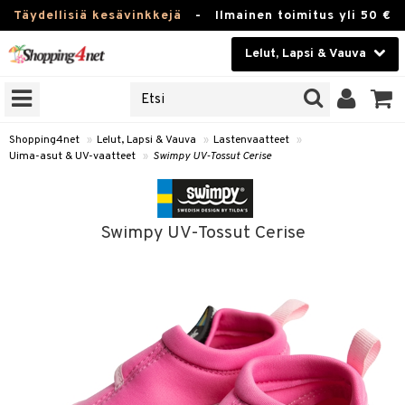
Täydellisiä kesävinkkejä
-
Ilmainen toimitus yli 50 €
Lelut, Lapsi & Vauva
ERKKEJÄ
Kauneudenhoito
JAT
UOTTEITA
Piilolinssit
Shopping4net
»
Lelut, Lapsi & Vauva
»
Lastenvaatteet
»
Uima-asut & UV-vaatteet
»
Swimpy UV-Tossut Cerise
Luontaistuotteet
u
Apteekki
lumateriaalit
Swimpy UV-Tossut Cerise
atteet
lusetti
lukirjat
Fitness
kirjat
t
Koti & Sisustus
gingsit
rvikkeet
rjat
atteet & Sukat
Lelut, Lapsi & Vauva
luvaha
Tuotemerkkejä
ja maalaa
Kampanjat
otteet