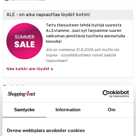
ney Prinsessat
ettävät lelut
ic
eli
ALE - on aika napsauttaa löydöt kotiin!
zen
Tartu tilaisuuteen tehdä löytöjä suuresta
ALEstamme. Juuri nyt tarjoamme suuren
mähäkkimies
valikoiman jännittäviä tuotteita alennetuilla
ry Potter
hinnoilla!
Ale on voimassa 31.8.2026 asti mutta ole
lo Kitty
nopea - suosikkituotteesi voivat päästä
loppumaan!
.L.
Näe kaikki ale-löydöt »
mmi Lehmä
le
Tuotetieto
umi
Swimpyn uimatossut ovat kivat ja mukavat uimatossut, jotka
suojaavat lasta rannalla olevilta kiviltä ja muista teräviltä esineiltä
le
tarjoten samalla hyvän aurinkosuojan. Uimatossuissa on kantapäässä
Samtycke
Information
Om
remmi, mikä tekee niistä helpot mukaan otettavat ja päälle
 Patrol
laitettavat. Solki ja tarranauha takaavat hyvän istuvuuden paikoillaan,
eivätkä ne siten myös katoa mereen. Ulkopohja on termininikumia,
pi Pitkätossu
mikä antaa niille hyvän pidon.
Denna webbplats använder cookies
sa Possu