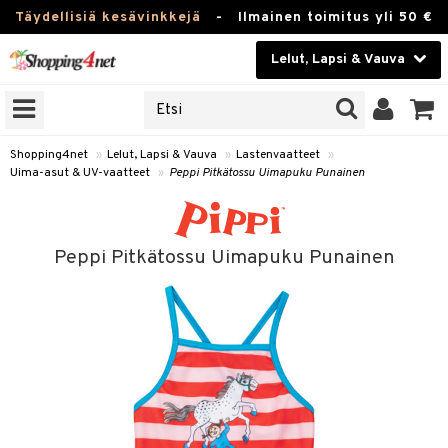
Täydellisiä kesävinkkejä
-
Ilmainen toimitus yli 50 €
Lelut, Lapsi & Vauva
ERKKEJÄ
Kauneudenhoito
JAT
UOTTEITA
Piilolinssit
Shopping4net
»
Lelut, Lapsi & Vauva
»
Lastenvaatteet
»
Uima-asut & UV-vaatteet
»
Peppi Pitkätossu Uimapuku Punainen
Luontaistuotteet
u
Apteekki
lumateriaalit
Peppi Pitkätossu Uimapuku Punainen
atteet
lusetti
lukirjat
Fitness
kirjat
t
Koti & Sisustus
gingsit
rvikkeet
rjat
atteet & Sukat
Lelut, Lapsi & Vauva
luvaha
Tuotemerkkejä
ja maalaa
Kampanjat
otteet