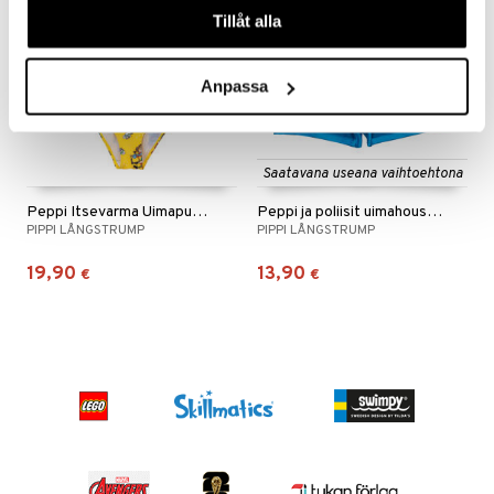
Tillåt alla
 MASKS
kemon
Anpassa
ållan
er Mario
Saatavana useana vaihtoehtona
ru & Pesonen
Peppi Itsevarma Uimapuku Keltainen
Peppi ja poliisit uimahousuissa
PIPPI LÅNGSTRUMP
PIPPI LÅNGSTRUMP
19,90
13,90
€
€