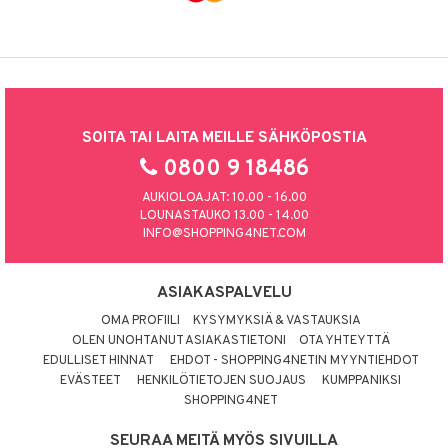
SOITA TAI LAITA MEILLE SÄHKÖPOSTIA
0800 9 18486
AUKIOLOAJAT: 10.00 - 16.00
LOUNASTAUKO 13.00 - 14.00
INFO@SHOPPING4NET.COM
ASIAKASPALVELU
OMA PROFIILI
KYSYMYKSIÄ & VASTAUKSIA
OLEN UNOHTANUT ASIAKASTIETONI
OTA YHTEYTTÄ
EDULLISET HINNAT
EHDOT - SHOPPING4NETIN MYYNTIEHDOT
EVÄSTEET
HENKILÖTIETOJEN SUOJAUS
KUMPPANIKSI
SHOPPING4NET
SEURAA MEITÄ MYÖS SIVUILLA