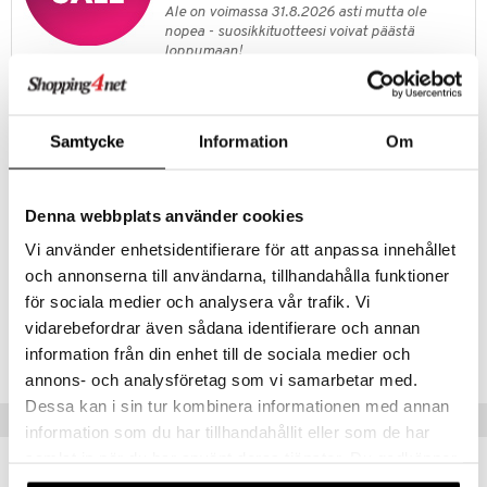
ney Prinsessat
ettävät lelut
Ale on voimassa 31.8.2026 asti mutta ole
ic
nopea - suosikkituotteesi voivat päästä
eli
loppumaan!
zen
Näe kaikki ale-löydöt »
mähäkkimies
Samtycke
Information
Om
Tuotetieto
ry Potter
Hauska raidallinen Peppi-uimapuku lapsille. Uimapuku on vuorattu
lo Kitty
edestä, se on korkea selästä ja ohuet, ristikkäiset olkaimet eivät
Denna webbplats använder cookies
putoa olkapäiltä. Valmistettu joustavasta, nopeasti kuivuvasta
.L.
polyesterisekoituksesta.
Vi använder enhetsidentifierare för att anpassa innehållet
mmi Lehmä
Materiaali: 85% polyesteriä 15% elastaania.
och annonserna till användarna, tillhandahålla funktioner
le
för sociala medier och analysera vår trafik. Vi
Tuotenumero
vidarebefordrar även sådana identifierare och annan
umi
TMX74-1-1E
information från din enhet till de sociala medier och
le
annons- och analysföretag som vi samarbetar med.
Dessa kan i sin tur kombinera informationen med annan
 Patrol
Vinkkejä sinulle
information som du har tillhandahållit eller som de har
pi Pitkätossu
samlat in när du har använt deras tjänster. Du godkänner
våra cookies vid fortsatt användande av vår webbplats.
sa Possu