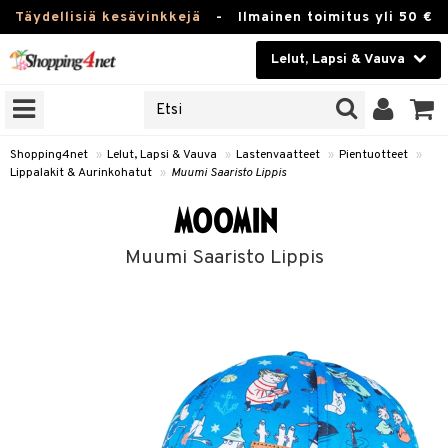
Täydellisiä kesävinkkejä
-
Ilmainen toimitus yli 50 €
Lelut, Lapsi & Vauva
ERKKEJÄ
Kauneudenhoito
JAT
UOTTEITA
Piilolinssit
Shopping4net
»
Lelut, Lapsi & Vauva
»
Lastenvaatteet
»
Pientuotteet
»
Lippalakit & Aurinkohatut
»
Muumi Saaristo Lippis
Luontaistuotteet
u
Apteekki
lumateriaalit
Muumi Saaristo Lippis
atteet
lusetti
lukirjat
Fitness
kirjat
t
Koti & Sisustus
gingsit
rvikkeet
rjat
atteet & Sukat
Lelut, Lapsi & Vauva
luvaha
Tuotemerkkejä
ja maalaa
Kampanjat
otteet