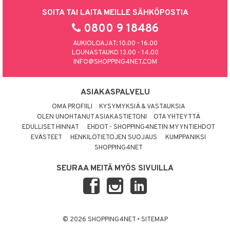
SOITA TAI LAITA MEILLE SÄHKÖPOSTIA
0800 9 18486
AUKIOLOAJAT: 10.00 - 16.00
LOUNASTAUKO 13.00 - 14.00
INFO@SHOPPING4NET.COM
ASIAKASPALVELU
OMA PROFIILI
KYSYMYKSIÄ & VASTAUKSIA
OLEN UNOHTANUT ASIAKASTIETONI
OTA YHTEYTTÄ
EDULLISET HINNAT
EHDOT - SHOPPING4NETIN MYYNTIEHDOT
EVÄSTEET
HENKILÖTIETOJEN SUOJAUS
KUMPPANIKSI
SHOPPING4NET
SEURAA MEITÄ MYÖS SIVUILLA
© 2026 SHOPPING4NET
•
SITEMAP