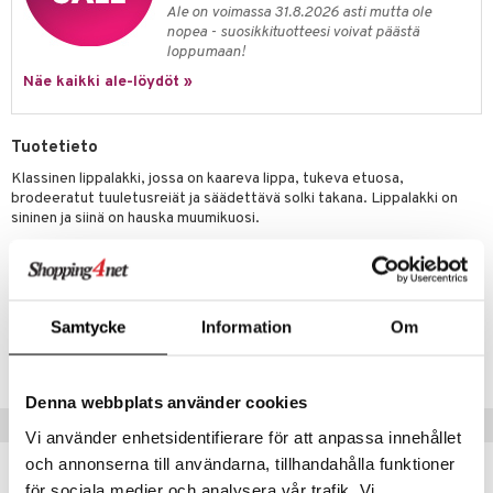
ney
elyvaunut
Ale on voimassa 31.8.2026 asti mutta ole
O Super Heroes
mintahahmot
nopea - suosikkituotteesi voivat päästä
ney Prinsessat
ettävät lelut
loppumaan!
ic
eli
Näe kaikki ale-löydöt »
zen
Tuotetieto
mähäkkimies
Klassinen lippalakki, jossa on kaareva lippa, tukeva etuosa,
ry Potter
brodeeratut tuuletusreiät ja säädettävä solki takana. Lippalakki on
sininen ja siinä on hauska muumikuosi.
lo Kitty
Ympäristöystävällisesti valmistettu kierrätetystä, GRS-sertifioidusta
.L.
polyesteristä.
mmi Lehmä
Tuotenumero
Samtycke
Information
Om
le
TMB46-1-485
umi
Denna webbplats använder cookies
le
Vinkkejä sinulle
Vi använder enhetsidentifierare för att anpassa innehållet
 Patrol
och annonserna till användarna, tillhandahålla funktioner
för sociala medier och analysera vår trafik. Vi
pi Pitkätossu