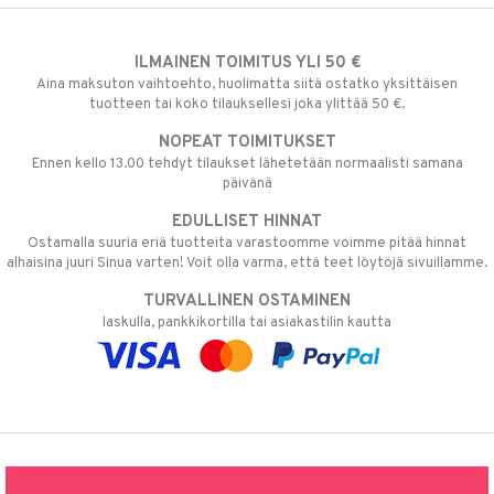
ILMAINEN TOIMITUS YLI 50 €
Aina maksuton vaihtoehto, huolimatta siitä ostatko yksittäisen
tuotteen tai koko tilauksellesi joka ylittää 50 €.
NOPEAT TOIMITUKSET
Ennen kello 13.00 tehdyt tilaukset lähetetään normaalisti samana
päivänä
EDULLISET HINNAT
Ostamalla suuria eriä tuotteita varastoomme voimme pitää hinnat
alhaisina juuri Sinua varten! Voit olla varma, että teet löytöjä sivuillamme.
TURVALLINEN OSTAMINEN
laskulla, pankkikortilla tai asiakastilin kautta