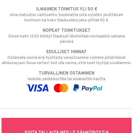
ILMAINEN TOIMITUS YLI 50 €
Aina maksuton vaihtoehto, huolimatta siitä ostatko yksittäisen
tuotteen tai koko tilauksellesi joka ylittää 50 €.
NOPEAT TOIMITUKSET
Ennen kello 13.00 tehdyt tilaukset lähetetään normaalisti samana
päivänä
EDULLISET HINNAT
Ostamalla suuria eriä tuotteita varastoomme voimme pitää hinnat
alhaisina juuri Sinua varten! Voit olla varma, että teet löytöjä sivuillamme.
TURVALLINEN OSTAMINEN
laskulla, pankkikortilla tai asiakastilin kautta
SOITA TAI LAITA MEILLE SÄHKÖPOSTIA