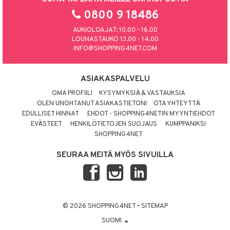
0800 9 18486
AUKIOLOAJAT: 10.00 - 16.00
LOUNASTAUKO 13.00 - 14.00
INFO@SHOPPING4NET.COM
ASIAKASPALVELU
OMA PROFIILI
KYSYMYKSIÄ & VASTAUKSIA
OLEN UNOHTANUT ASIAKASTIETONI
OTA YHTEYTTÄ
EDULLISET HINNAT
EHDOT - SHOPPING4NETIN MYYNTIEHDOT
EVÄSTEET
HENKILÖTIETOJEN SUOJAUS
KUMPPANIKSI
SHOPPING4NET
SEURAA MEITÄ MYÖS SIVUILLA
© 2026 SHOPPING4NET
•
SITEMAP
SUOMI