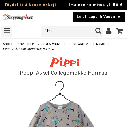
Täydellisiä kesävinkkejä
-
Ilmainen toimitus yli 50 €
Lelut, Lapsi & Vauva
ERKKEJÄ
Kauneudenhoito
JAT
UOTTEITA
Piilolinssit
Shopping4net
»
Lelut, Lapsi & Vauva
»
Lastenvaatteet
»
Mekot
»
Peppi Askel Collegemekko Harmaa
Luontaistuotteet
u
Apteekki
lumateriaalit
Peppi Askel Collegemekko Harmaa
atteet
lusetti
lukirjat
Fitness
kirjat
t
Koti & Sisustus
gingsit
rvikkeet
rjat
atteet & Sukat
Lelut, Lapsi & Vauva
luvaha
Tuotemerkkejä
ja maalaa
Kampanjat
otteet