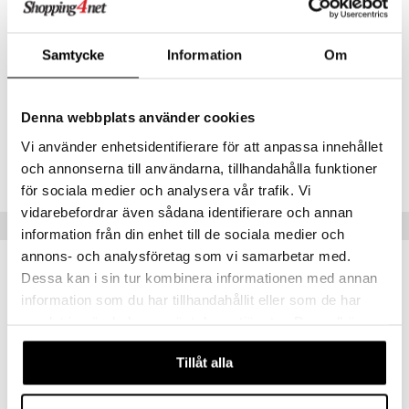
ney Prinsessat
ettävät lelut
hihoin, pyöreällä kaula-aukolla ja röyhelöuhelmalla. Mekkoa koristaa
ic
painatus iloisin Peppi-hahmoin sekä hänen kenkiensä ja
eli
kengänjälkiensä kuvin.
Samtycke
Information
Om
zen
Muuta
mähäkkimies
Materiaali: 60 % puuvillaa 35% polyesteria 5 % elastaania.
Denna webbplats använder cookies
ry Potter
Tuotenumero
Vi använder enhetsidentifierare för att anpassa innehållet
lo Kitty
och annonserna till användarna, tillhandahålla funktioner
TPI61-1-97
.L.
för sociala medier och analysera vår trafik. Vi
vidarebefordrar även sådana identifierare och annan
mmi Lehmä
Vinkkejä sinulle
information från din enhet till de sociala medier och
le
annons- och analysföretag som vi samarbetar med.
Dessa kan i sin tur kombinera informationen med annan
umi
information som du har tillhandahållit eller som de har
le
samlat in när du har använt deras tjänster. Du godkänner
våra cookies vid fortsatt användande av vår webbplats.
 Patrol
Tillåt alla
pi Pitkätossu
sa Possu